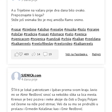
A u Trijebine na vašaru prije dva dana bilo ovako.
Prepoznajete li koga?
Stiže još snimaka što je moj amidža Ramo snimo.
.
#vasar
#trijebine
#alidjun
#veselje
#muzika
#kolo
#igranje
#običaji
#tradicija
#vasari
#domace
#selo
#sjenica
#sjenicacom
#tvsjenica
#sandzak
#srbija
#balkan
#reeldana
#balkanreels
#reeloftheday
#reelsvideo
#balkanreels
489
14
19
Vidi na Facebook-u
·
Podijeli
SJENICA.com
4 dana prije
ŠTA ti je lokal patriotizam i ljubav prema svom kraju. Javio
mi se Almir Redžović sinoć sa nekoliko slika sa lica mesta.
Krenuo je bez poziva i neke akcije da čisti u Dugoj Poljani
od česme na niže pod strmac. Veli da su mu se pridružili u
prolazu i Ermedin Kolašinac kao i Emir Redžović.