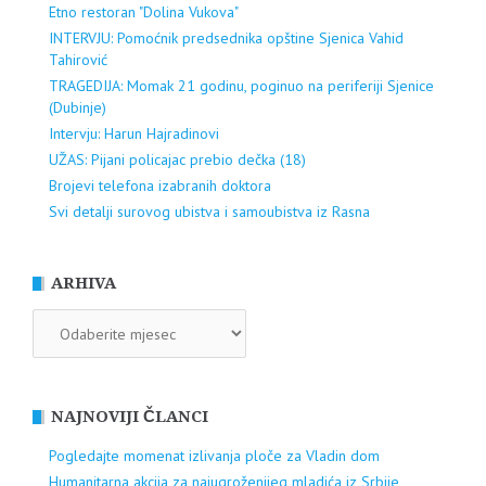
Etno restoran "Dolina Vukova"
INTERVJU: Pomoćnik predsednika opštine Sjenica Vahid
Tahirović
TRAGEDIJA: Momak 21 godinu, poginuo na periferiji Sjenice
(Dubinje)
Intervju: Harun Hajradinovi
UŽAS: Pijani policajac prebio dečka (18)
Brojevi telefona izabranih doktora
Svi detalji surovog ubistva i samoubistva iz Rasna
ARHIVA
ARHIVA
NAJNOVIJI ČLANCI
Pogledajte momenat izlivanja ploče za Vladin dom
Humanitarna akcija za najugroženijeg mladića iz Srbije