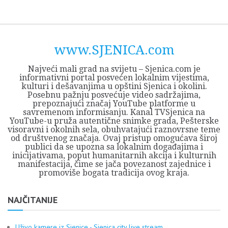
Skip
Opština
JEZERO
FORUM
Početna
Istorija
Privreda
Kultura
Geografija
O
REGIONALNI
ZMAJEVAC
TV
TV
OGLASI
Kontakt
to
Sjenica
Opštine
tvrđavi
CENTAR
iz
SJENICA
content
Sjenica
Sandžaka
www.SJENICA.com
Najveći mali grad na svijetu – Sjenica.com je
informativni portal posvećen lokalnim vijestima,
kulturi i dešavanjima u opštini Sjenica i okolini.
Posebnu pažnju posvećuje video sadržajima,
prepoznajući značaj YouTube platforme u
savremenom informisanju. Kanal TVSjenica na
YouTube-u pruža autentične snimke grada, Pešterske
visoravni i okolnih sela, obuhvatajući raznovrsne teme
od društvenog značaja. Ovaj pristup omogućava široj
publici da se upozna sa lokalnim događajima i
inicijativama, poput humanitarnih akcija i kulturnih
manifestacija, čime se jača povezanost zajednice i
promoviše bogata tradicija ovog kraja.
NAJČITANIJE
Uživo kamere iz Sjenice - Sjenica city live stream