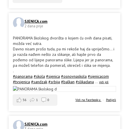
SJENICA.com
2 dana prije
PANORAMA školskog dvorišta o kojem ću ovih dana pisati,
možda već sutra.
Davno nisam prošo tuda, pa mi rekoše haj da upriječimo... i
ja vazda nađem nešto za slikanje, ali hajde prvo da
pođemo od lijepe panorama slike. Lijepa jer je panorama,
pa možeš telefon da pomeraš, okrećeš i slika se mijenja.
.
#panorama
#skola
#sjenica
#osnovnaskola
#sjenicacom
#tvsjenica
#sandzak
#srbija
#balkan
#slikadana
...
vidi još
56
1
0
Vidi na Facebook-u
·
Podijeli
SJENICA.com
3 dana prije