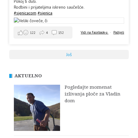
Pokoj ti duši.
Rodbini i prijateljima iskreno saučešće.
#sjenicacom
#sjenica
Vidi na Facebook-u
·
Podijeli
122
4
152
Još
AKTUELNO
Pogledajte momenat
izlivanja ploče za Vladin
dom