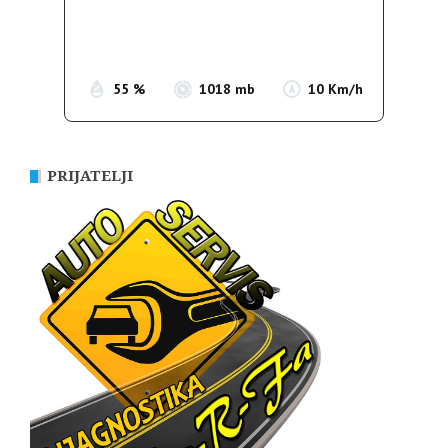
Sunrise:
05:37
Sunset:
19:54
55 %
1018 mb
10 Km/h
PRIJATELJI