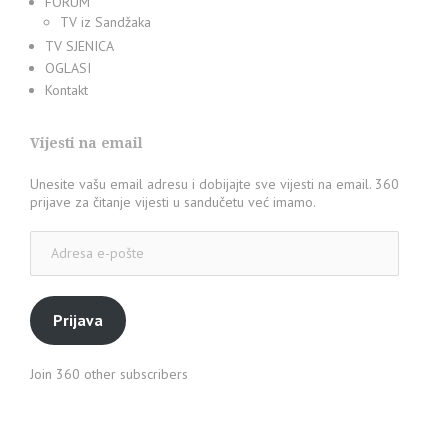
FORUM
TV iz Sandžaka
TV SJENICA
OGLASI
Kontakt
Vijesti na email
Unesite vašu email adresu i dobijajte sve vijesti na email. 360
prijave za čitanje vijesti u sandučetu već imamo.
Adresa
e-
pošte
Prijava
Join 360 other subscribers