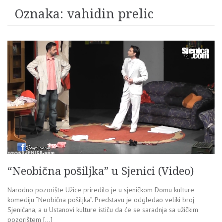
Oznaka:
vahidin prelic
“Neobična pošiljka” u Sjenici (Video)
Narodno pozorište Užice priredilo je u sjeničkom Domu kulture
komediju “Neobična pošiljka”. Predstavu je odgledao veliki broj
Sjeničana, a u Ustanovi kulture ističu da će se saradnja sa užičkim
pozorištem […]