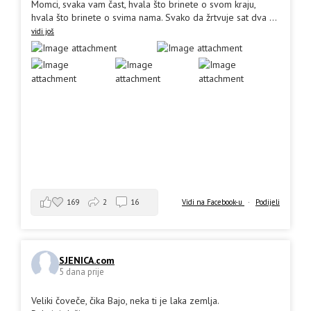
Momci, svaka vam čast, hvala što brinete o svom kraju,
hvala što brinete o svima nama. Svako da žrtvuje sat dva
...
vidi još
169
2
16
Vidi na Facebook-u
·
Podijeli
SJENICA.com
5 dana prije
Veliki čoveče, čika Bajo, neka ti je laka zemlja.