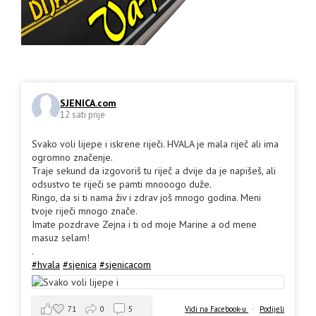
SJENICA.com
12 sati prije
Svako voli lijepe i iskrene riječi. HVALA je mala riječ ali ima
ogromno značenje.
Traje sekund da izgovoriš tu riječ a dvije da je napišeš, ali
odsustvo te riječi se pamti mnooogo duže.
Ringo, da si ti nama živ i zdrav još mnogo godina. Meni
tvoje riječi mnogo znače.
Imate pozdrave Zejna i ti od moje Marine a od mene
masuz selam!
.
#hvala
#sjenica
#sjenicacom
71
0
5
Vidi na Facebook-u
·
Podijeli