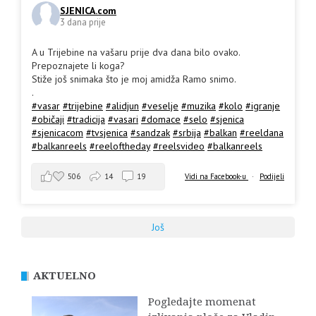
SJENICA.com
3 dana prije
A u Trijebine na vašaru prije dva dana bilo ovako.
Prepoznajete li koga?
Stiže još snimaka što je moj amidža Ramo snimo.
.
#vasar
#trijebine
#alidjun
#veselje
#muzika
#kolo
#igranje
#običaji
#tradicija
#vasari
#domace
#selo
#sjenica
#sjenicacom
#tvsjenica
#sandzak
#srbija
#balkan
#reeldana
#balkanreels
#reeloftheday
#reelsvideo
#balkanreels
506
14
19
Vidi na Facebook-u
·
Podijeli
Još
AKTUELNO
Pogledajte momenat