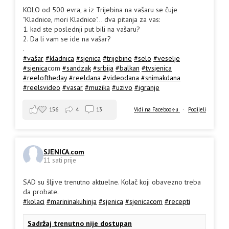
KOLO od 500 evra, a iz Trijebina na vašaru se čuje
"Kladnice, mori Kladnice"... dva pitanja za vas:
1. kad ste poslednji put bili na vašaru?
2. Da li vam se ide na vašar?
.
#vašar
#kladnica
#sjenica
#trijebine
#selo
#veselje
#sjenica
com
#sandzak
#srbija
#balkan
#tvsjenica
#reeloftheday
#reeldana
#videodana
#snimakdana
#reelsvideo
#vasar
#muzika
#uzivo
#igranje
156
4
13
Vidi na Facebook-u
·
Podijeli
SJENICA.com
11 sati prije
SAD su šljive trenutno aktuelne. Kolač koji obavezno treba
da probate.
#kolaci
#marininakuhinja
#sjenica
#sjenicacom
#recepti
Sadržaj trenutno nije dostupan