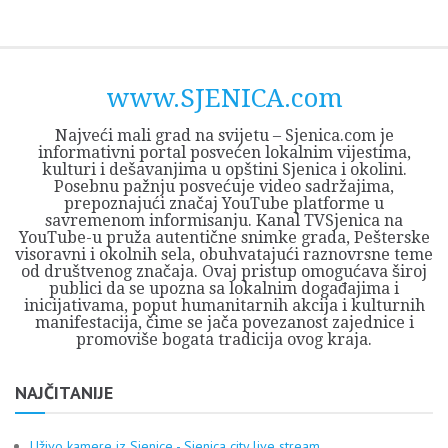
Skip
Opština
JEZERO
FORUM
Početna
Istorija
Privreda
Kultura
Geografija
O
REGIONALNI
ZMAJEVAC
TV
TV
OGLASI
Kontakt
to
Sjenica
Opštine
tvrđavi
CENTAR
iz
SJENICA
content
Sjenica
Sandžaka
www.SJENICA.com
Najveći mali grad na svijetu – Sjenica.com je
informativni portal posvećen lokalnim vijestima,
kulturi i dešavanjima u opštini Sjenica i okolini.
Posebnu pažnju posvećuje video sadržajima,
prepoznajući značaj YouTube platforme u
savremenom informisanju. Kanal TVSjenica na
YouTube-u pruža autentične snimke grada, Pešterske
visoravni i okolnih sela, obuhvatajući raznovrsne teme
od društvenog značaja. Ovaj pristup omogućava široj
publici da se upozna sa lokalnim događajima i
inicijativama, poput humanitarnih akcija i kulturnih
manifestacija, čime se jača povezanost zajednice i
promoviše bogata tradicija ovog kraja.
NAJČITANIJE
Uživo kamere iz Sjenice - Sjenica city live stream