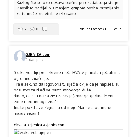
Razlog što se ovo dešava obično je rezultat toga što je
vlasnik to podijelio s manjom grupom osoba, promijenio
ko to može vidjeti ili je izbrisano.
3
0
0
Vidi na Facebook-u
·
Podijeli
SJENICA.com
1 dan prije
Svako voli lijepe i iskrene riječi. HVALA je mala riječ ali ima
ogromno značenje.
Traje sekund da izgovoriš tu riječ a dvije da je napišeš, ali
odsustvo te riječi se pamti mnooogo duže.
Ringo, da si ti nama živ i zdrav još mnogo godina. Meni
tvoje riječi mnogo znače.
Imate pozdrave Zejna i ti od moje Marine a od mene
masuz selam!
.
#hvala
#sjenica
#sjenicacom