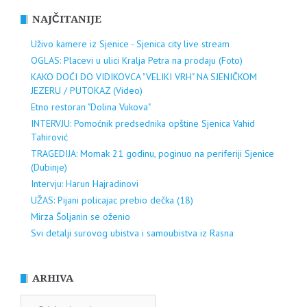
NAJČITANIJE
Uživo kamere iz Sjenice - Sjenica city live stream
OGLAS: Placevi u ulici Kralja Petra na prodaju (Foto)
KAKO DOĆI DO VIDIKOVCA "VELIKI VRH" NA SJENIČKOM
JEZERU / PUTOKAZ (Video)
Etno restoran "Dolina Vukova"
INTERVJU: Pomoćnik predsednika opštine Sjenica Vahid
Tahirović
TRAGEDIJA: Momak 21 godinu, poginuo na periferiji Sjenice
(Dubinje)
Intervju: Harun Hajradinovi
UŽAS: Pijani policajac prebio dečka (18)
Mirza Šoljanin se oženio
Svi detalji surovog ubistva i samoubistva iz Rasna
ARHIVA
ARHIVA