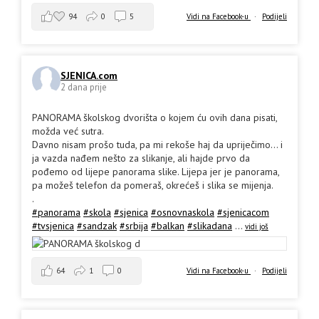
94
0
5
Vidi na Facebook-u
·
Podijeli
SJENICA.com
2 dana prije
PANORAMA školskog dvorišta o kojem ću ovih dana pisati,
možda već sutra.
Davno nisam prošo tuda, pa mi rekoše haj da upriječimo... i
ja vazda nađem nešto za slikanje, ali hajde prvo da
pođemo od lijepe panorama slike. Lijepa jer je panorama,
pa možeš telefon da pomeraš, okrećeš i slika se mijenja.
.
#panorama
#skola
#sjenica
#osnovnaskola
#sjenicacom
#tvsjenica
#sandzak
#srbija
#balkan
#slikadana
...
vidi još
64
1
0
Vidi na Facebook-u
·
Podijeli