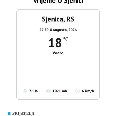
Vrijeme U Sjenici
Sjenica, RS
22:50,
8 Augusta, 2026
18
°C
Vedro
Wind Gust:
6 Km/h
Clouds:
4%
Sunrise:
05:37
Sunset:
19:54
76 %
1021 mb
6 Km/h
PRIJATELJI