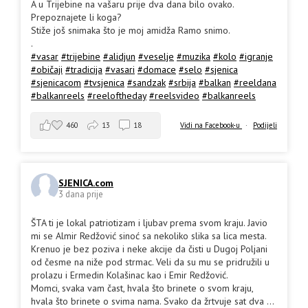
A u Trijebine na vašaru prije dva dana bilo ovako.
Prepoznajete li koga?
Stiže još snimaka što je moj amidža Ramo snimo.
.
#vasar
#trijebine
#alidjun
#veselje
#muzika
#kolo
#igranje
#običaji
#tradicija
#vasari
#domace
#selo
#sjenica
#sjenicacom
#tvsjenica
#sandzak
#srbija
#balkan
#reeldana
#balkanreels
#reeloftheday
#reelsvideo
#balkanreels
460
13
18
Vidi na Facebook-u
·
Podijeli
SJENICA.com
3 dana prije
ŠTA ti je lokal patriotizam i ljubav prema svom kraju. Javio
mi se Almir Redžović sinoć sa nekoliko slika sa lica mesta.
Krenuo je bez poziva i neke akcije da čisti u Dugoj Poljani
od česme na niže pod strmac. Veli da su mu se pridružili u
prolazu i Ermedin Kolašinac kao i Emir Redžović.
Momci, svaka vam čast, hvala što brinete o svom kraju,
hvala što brinete o svima nama. Svako da žrtvuje sat dva
...