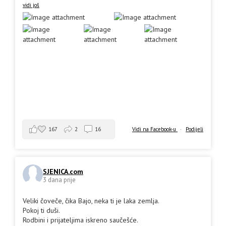
vidi još
167
2
16
Vidi na Facebook-u
·
Podijeli
SJENICA.com
3 dana prije
Veliki čoveče, čika Bajo, neka ti je laka zemlja.
Pokoj ti duši.
Rodbini i prijateljima iskreno saučešće.