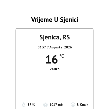
Vrijeme U Sjenici
Sjenica, RS
03:37,
7 Augusta, 2026
16
°C
Vedro
Wind Gust:
3 Km/h
Clouds:
3%
Sunrise:
05:36
Sunset:
19:55
57 %
1017 mb
3 Km/h