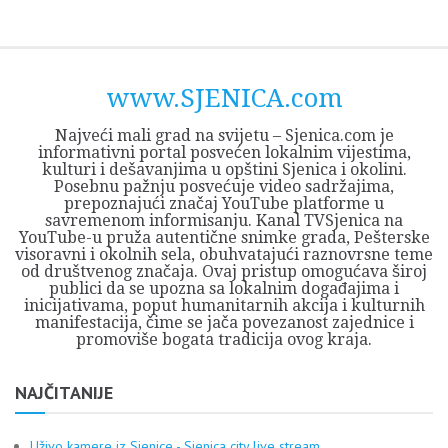
Skip
Opština
JEZERO
FORUM
Početna
Istorija
Privreda
Kultura
Geografija
O
REGIONALNI
ZMAJEVAC
TV
TV
OGLASI
Kontakt
to
Sjenica
Opštine
tvrđavi
CENTAR
iz
SJENICA
content
Sjenica
Sandžaka
www.SJENICA.com
Najveći mali grad na svijetu – Sjenica.com je
informativni portal posvećen lokalnim vijestima,
kulturi i dešavanjima u opštini Sjenica i okolini.
Posebnu pažnju posvećuje video sadržajima,
prepoznajući značaj YouTube platforme u
savremenom informisanju. Kanal TVSjenica na
YouTube-u pruža autentične snimke grada, Pešterske
visoravni i okolnih sela, obuhvatajući raznovrsne teme
od društvenog značaja. Ovaj pristup omogućava široj
publici da se upozna sa lokalnim događajima i
inicijativama, poput humanitarnih akcija i kulturnih
manifestacija, čime se jača povezanost zajednice i
promoviše bogata tradicija ovog kraja.
NAJČITANIJE
Uživo kamere iz Sjenice - Sjenica city live stream