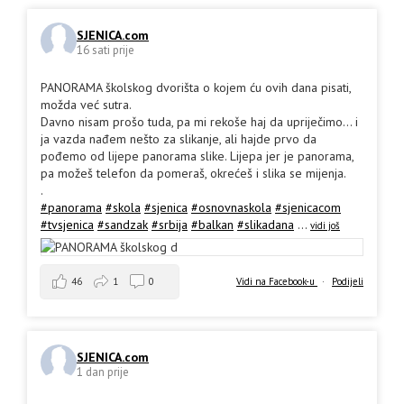
SJENICA.com
16 sati prije
PANORAMA školskog dvorišta o kojem ću ovih dana pisati,
možda već sutra.
Davno nisam prošo tuda, pa mi rekoše haj da upriječimo... i
ja vazda nađem nešto za slikanje, ali hajde prvo da
pođemo od lijepe panorama slike. Lijepa jer je panorama,
pa možeš telefon da pomeraš, okrećeš i slika se mijenja.
.
#panorama
#skola
#sjenica
#osnovnaskola
#sjenicacom
#tvsjenica
#sandzak
#srbija
#balkan
#slikadana
...
vidi još
46
1
0
Vidi na Facebook-u
·
Podijeli
SJENICA.com
1 dan prije