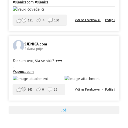
#sjenicacom
#sjenica
Vidi na Facebook-u
·
Podijeli
121
4
150
SJENICA.com
4 dana prije
Đe sam ovo, šta se vidi? ♥️♥️♥️
.
#sjenicacom
143
0
16
Vidi na Facebook-u
·
Podijeli
Još