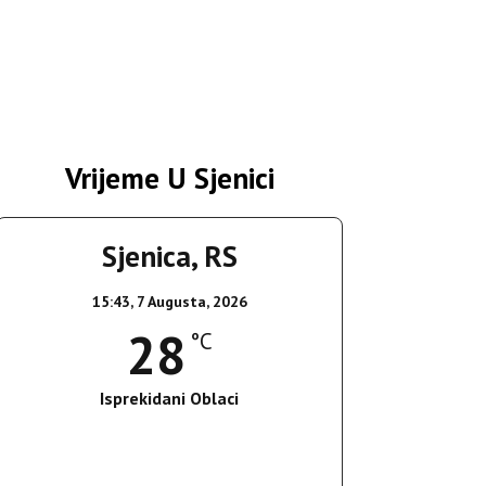
Vrijeme U Sjenici
Sjenica, RS
15:43,
7 Augusta, 2026
28
°C
Isprekidani Oblaci
Wind Gust:
20 Km/h
Clouds:
81%
Sunrise:
05:36