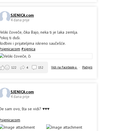
SJENICA.com
4 dana prije
Veliki čoveče, čika Bajo, neka ti je laka zemlja.
Pokoj ti duši.
Rodbini i prijateljima iskreno saučešće.
#sjenicacom
#sjenica
Vidi na Facebook-u
·
Podijeli
122
4
152
SJENICA.com
4 dana prije
Đe sam ovo, šta se vidi? ♥️♥️♥️
#sjenicacom