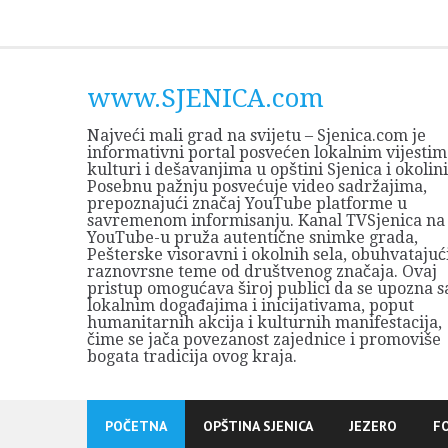
Skip
to
content
www.SJENICA.com
Najveći mali grad na svijetu – Sjenica.com je
informativni portal posvećen lokalnim vijestim
kulturi i dešavanjima u opštini Sjenica i okolini
Posebnu pažnju posvećuje video sadržajima,
prepoznajući značaj YouTube platforme u
savremenom informisanju. Kanal TVSjenica na
YouTube-u pruža autentične snimke grada,
Pešterske visoravni i okolnih sela, obuhvatajuć
raznovrsne teme od društvenog značaja. Ovaj
pristup omogućava široj publici da se upozna s
lokalnim događajima i inicijativama, poput
humanitarnih akcija i kulturnih manifestacija,
čime se jača povezanost zajednice i promoviše
bogata tradicija ovog kraja.
POČETNA
OPŠTINA SJENICA
JEZERO
F