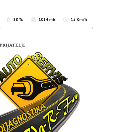
Sunset:
19:55
38 %
1014 mb
15 Km/h
PRIJATELJI