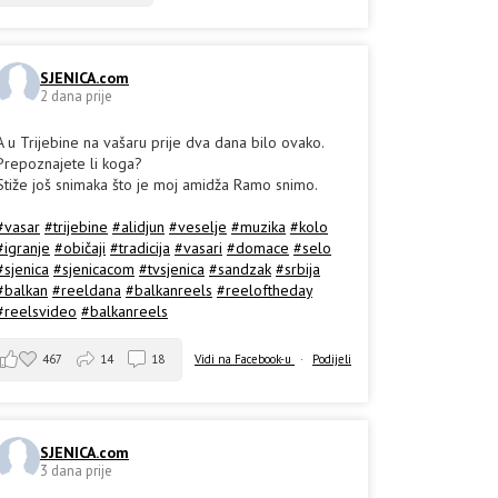
SJENICA.com
2 dana prije
A u Trijebine na vašaru prije dva dana bilo ovako.
Prepoznajete li koga?
Stiže još snimaka što je moj amidža Ramo snimo.
#vasar
#trijebine
#alidjun
#veselje
#muzika
#kolo
#igranje
#običaji
#tradicija
#vasari
#domace
#selo
#sjenica
#sjenicacom
#tvsjenica
#sandzak
#srbija
#balkan
#reeldana
#balkanreels
#reeloftheday
#reelsvideo
#balkanreels
467
14
18
Vidi na Facebook-u
·
Podijeli
SJENICA.com
3 dana prije