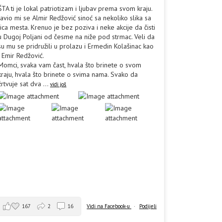
ŠTA ti je lokal patriotizam i ljubav prema svom kraju.
Javio mi se Almir Redžović sinoć sa nekoliko slika sa
lica mesta. Krenuo je bez poziva i neke akcije da čisti
u Dugoj Poljani od česme na niže pod strmac. Veli da
su mu se pridružili u prolazu i Ermedin Kolašinac kao
i Emir Redžović.
Momci, svaka vam čast, hvala što brinete o svom
kraju, hvala što brinete o svima nama. Svako da
žrtvuje sat dva
...
vidi još
167
2
16
Vidi na Facebook-u
·
Podijeli