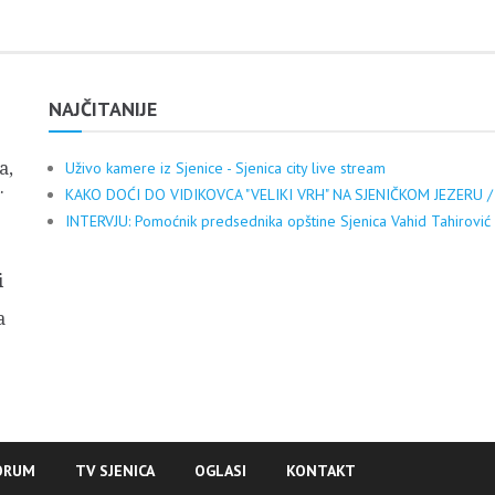
NAJČITANIJE
a,
Uživo kamere iz Sjenice - Sjenica city live stream
.
KAKO DOĆI DO VIDIKOVCA "VELIKI VRH" NA SJENIČKOM JEZERU /
INTERVJU: Pomoćnik predsednika opštine Sjenica Vahid Tahirović
i
a
ORUM
TV SJENICA
OGLASI
KONTAKT