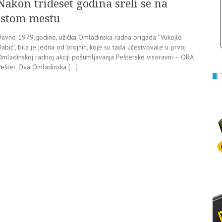
Nakon trideset godina sreli se na
istom mestu
Davne 1979.godine, užička Omladinska radna brigada ”Vukojlo
abić”, bila je jedna od brojnih, koje su tada učestvovale u prvoj
Omladinskoj radnoj akciji pošumljavanja Pešterske visoravni – ORA
Pešter. Ova Omladinska […]