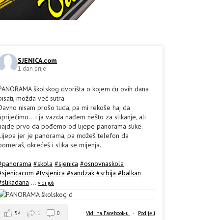
SJENICA.com
1 dan prije
PANORAMA školskog dvorišta o kojem ću ovih dana
pisati, možda već sutra.
Davno nisam prošo tuda, pa mi rekoše haj da
upriječimo... i ja vazda nađem nešto za slikanje, ali
hajde prvo da pođemo od lijepe panorama slike.
Lijepa jer je panorama, pa možeš telefon da
pomeraš, okrećeš i slika se mijenja.
#panorama
#skola
#sjenica
#osnovnaskola
#sjenicacom
#tvsjenica
#sandzak
#srbija
#balkan
#slikadana
...
vidi još
54
1
0
Vidi na Facebook-u
·
Podijeli