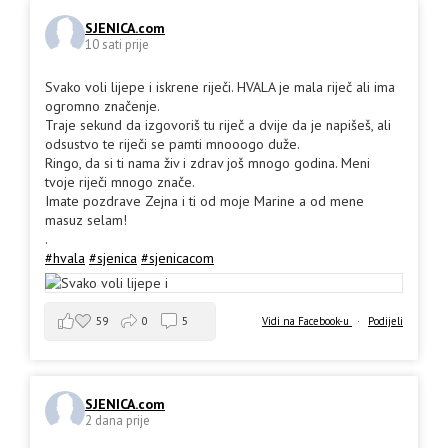
SJENICA.com
10 sati prije
Svako voli lijepe i iskrene riječi. HVALA je mala riječ ali ima
ogromno značenje.
Traje sekund da izgovoriš tu riječ a dvije da je napišeš, ali
odsustvo te riječi se pamti mnooogo duže.
Ringo, da si ti nama živ i zdrav još mnogo godina. Meni
tvoje riječi mnogo znače.
Imate pozdrave Zejna i ti od moje Marine a od mene
masuz selam!
.
#hvala
#sjenica
#sjenicacom
59
0
5
Vidi na Facebook-u
·
Podijeli
SJENICA.com
2 dana prije