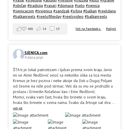
#običaji
#tradicija
#vasari
#domace
#selo
#sjenica
#sjenicacom
#tvsjenica
#sandzak
#srbija
#balkan
#reeldana
#balkanreels
#reeloftheday
#reelsvideo
#balkanreels
488
14
19
Vidi na Facebook-u
·
Podijeli
SJENICA.com
4 dana prije
ŠTA ti je lokal patriotizam i ljubav prema svom kraju. Javio
mi se Almir Redžović sinoć sa nekoliko slika sa lica mesta.
Krenuo je bez poziva i neke akcije da čisti u Dugoj Poljani
od česme na niže pod strmac. Veli da su mu se pridružili u
prolazu i Ermedin Kolašinac kao i Emir Redžović.
Momci, svaka vam čast, hvala što brinete o svom kraju,
hvala što brinete o svima nama. Svako da žrtvuje sat dva
...
vidi još