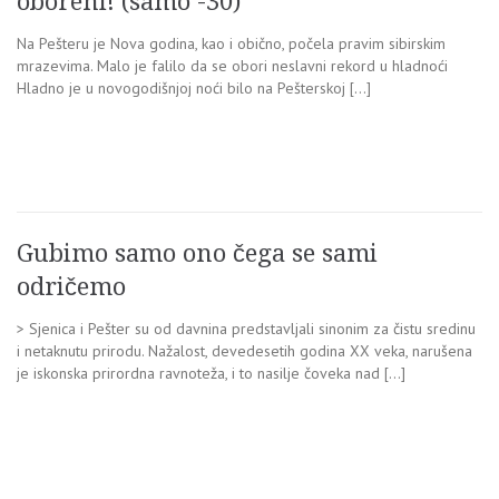
oboreni! (samo -30)
Na Pešteru je Nova godina, kao i obično, počela pravim sibirskim
mrazevima. Malo je falilo da se obori neslavni rekord u hladnoći
Hladno je u novogodišnjoj noći bilo na Pešterskoj […]
Gubimo samo ono čega se sami
odričemo
> Sjenica i Pešter su od davnina predstavljali sinonim za čistu sredinu
i netaknutu prirodu. Nažalost, devedesetih godina XX veka, narušena
je iskonska prirordna ravnoteža, i to nasilje čoveka nad […]