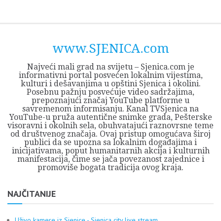
Skip
Opština
JEZERO
FORUM
Početna
Istorija
Privreda
Kultura
Geografija
O
REGIONALNI
ZMAJEVAC
TV
TV
OGLASI
Kontakt
to
Sjenica
Opštine
tvrđavi
CENTAR
iz
SJENICA
content
Sjenica
Sandžaka
www.SJENICA.com
Najveći mali grad na svijetu – Sjenica.com je
informativni portal posvećen lokalnim vijestima,
kulturi i dešavanjima u opštini Sjenica i okolini.
Posebnu pažnju posvećuje video sadržajima,
prepoznajući značaj YouTube platforme u
savremenom informisanju. Kanal TVSjenica na
YouTube-u pruža autentične snimke grada, Pešterske
visoravni i okolnih sela, obuhvatajući raznovrsne teme
od društvenog značaja. Ovaj pristup omogućava široj
publici da se upozna sa lokalnim događajima i
inicijativama, poput humanitarnih akcija i kulturnih
manifestacija, čime se jača povezanost zajednice i
promoviše bogata tradicija ovog kraja.
NAJČITANIJE
Uživo kamere iz Sjenice - Sjenica city live stream