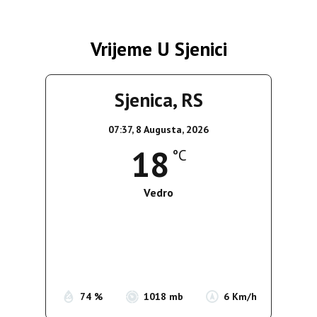
Vrijeme U Sjenici
Sjenica, RS
07:37,
8 Augusta, 2026
18
°C
Vedro
Wind Gust:
8 Km/h
Clouds:
0%
Sunrise:
05:37
Sunset:
19:54
74 %
1018 mb
6 Km/h