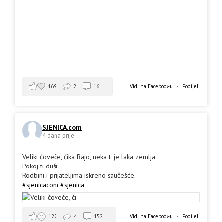
169
2
16
Vidi na Facebook-u
·
Podijeli
SJENICA.com
4 dana prije
Veliki čoveče, čika Bajo, neka ti je laka zemlja.
Pokoj ti duši.
Rodbini i prijateljima iskreno saučešće.
#sjenicacom
#sjenica
Vidi na Facebook-u
·
Podijeli
122
4
152