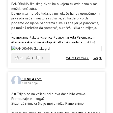
PANORAMA školskog dvorišta o kojem ću ovih dana pisati,
možda već sutra.
Davno nisam prošo tuda, pa mi rekoše haj da upriječimo... i
ja vazda nađem nešto za slikanje, ali hajde prvo da
pođemo od lijepe panorama slike. Lijepa jer je panorama,
pa možeš telefon da pomeraš, okrećeš i slika se mijenja.
.
#panorama
#skola
#sjenica
#osnovnaskola
#sjenicacom
#tvsjenica
#sandzak
#srbija
#balkan
#slikadana
...
vidi još
56
1
0
Vidi na Facebook-u
·
Podijeli
SJENICA.com
3 dana prije
A u Trijebine na vašaru prije dva dana bilo ovako.
Prepoznajete li koga?
Stiže još snimaka što je moj amidža Ramo snimo.
.
#vasar
#trijebine
#alidjun
#veselje
#muzika
#kolo
#igranje