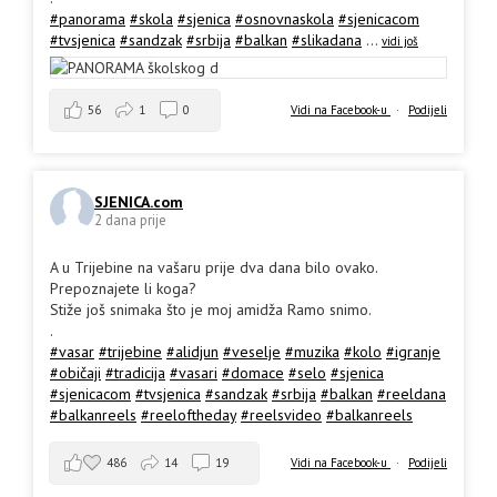
#panorama
#skola
#sjenica
#osnovnaskola
#sjenicacom
#tvsjenica
#sandzak
#srbija
#balkan
#slikadana
...
vidi još
56
1
0
Vidi na Facebook-u
·
Podijeli
SJENICA.com
2 dana prije
A u Trijebine na vašaru prije dva dana bilo ovako.
Prepoznajete li koga?
Stiže još snimaka što je moj amidža Ramo snimo.
.
#vasar
#trijebine
#alidjun
#veselje
#muzika
#kolo
#igranje
#običaji
#tradicija
#vasari
#domace
#selo
#sjenica
#sjenicacom
#tvsjenica
#sandzak
#srbija
#balkan
#reeldana
#balkanreels
#reeloftheday
#reelsvideo
#balkanreels
486
14
19
Vidi na Facebook-u
·
Podijeli