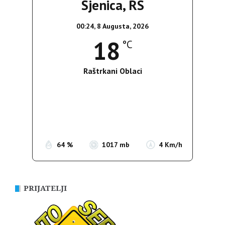
Sjenica, RS
00:24,
8 Augusta, 2026
18
°C
Raštrkani Oblaci
Wind Gust:
3 Km/h
Clouds:
26%
Sunrise:
05:37
Sunset:
19:54
64 %
1017 mb
4 Km/h
PRIJATELJI