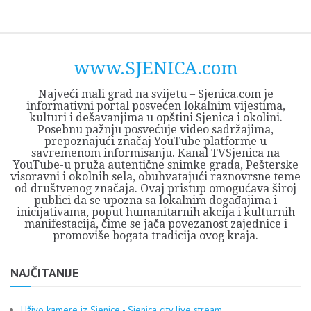
Skip
Opština
JEZERO
FORUM
Početna
Istorija
Privreda
Kultura
Geografija
O
REGIONALNI
ZMAJEVAC
TV
TV
OGLASI
Kontakt
to
Sjenica
Opštine
tvrđavi
CENTAR
iz
SJENICA
content
Sjenica
Sandžaka
www.SJENICA.com
Najveći mali grad na svijetu – Sjenica.com je
informativni portal posvećen lokalnim vijestima,
kulturi i dešavanjima u opštini Sjenica i okolini.
Posebnu pažnju posvećuje video sadržajima,
prepoznajući značaj YouTube platforme u
savremenom informisanju. Kanal TVSjenica na
YouTube-u pruža autentične snimke grada, Pešterske
visoravni i okolnih sela, obuhvatajući raznovrsne teme
od društvenog značaja. Ovaj pristup omogućava široj
publici da se upozna sa lokalnim događajima i
inicijativama, poput humanitarnih akcija i kulturnih
manifestacija, čime se jača povezanost zajednice i
promoviše bogata tradicija ovog kraja.
NAJČITANIJE
Uživo kamere iz Sjenice - Sjenica city live stream