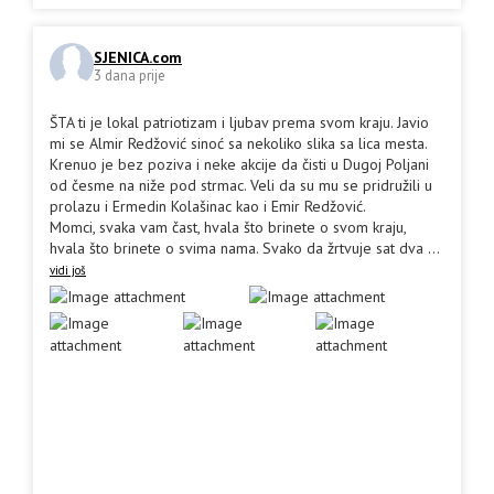
SJENICA.com
3 dana prije
ŠTA ti je lokal patriotizam i ljubav prema svom kraju. Javio
mi se Almir Redžović sinoć sa nekoliko slika sa lica mesta.
Krenuo je bez poziva i neke akcije da čisti u Dugoj Poljani
od česme na niže pod strmac. Veli da su mu se pridružili u
prolazu i Ermedin Kolašinac kao i Emir Redžović.
Momci, svaka vam čast, hvala što brinete o svom kraju,
hvala što brinete o svima nama. Svako da žrtvuje sat dva
...
vidi još