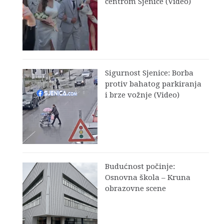
centrom Sjenice (Video)
Sigurnost Sjenice: Borba
protiv bahatog parkiranja
i brze vožnje (Video)
Budućnost počinje:
Osnovna škola – Kruna
obrazovne scene