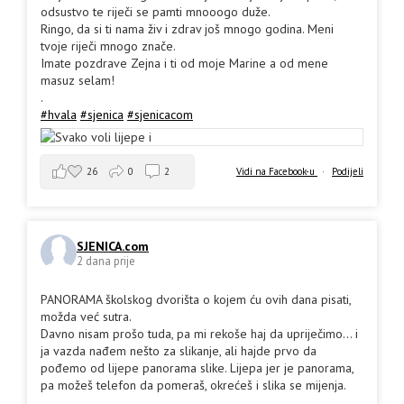
odsustvo te riječi se pamti mnooogo duže.
Ringo, da si ti nama živ i zdrav još mnogo godina. Meni
tvoje riječi mnogo znače.
Imate pozdrave Zejna i ti od moje Marine a od mene
masuz selam!
.
#hvala
#sjenica
#sjenicacom
26
0
2
Vidi na Facebook-u
·
Podijeli
SJENICA.com
2 dana prije
PANORAMA školskog dvorišta o kojem ću ovih dana pisati,
možda već sutra.
Davno nisam prošo tuda, pa mi rekoše haj da upriječimo... i
ja vazda nađem nešto za slikanje, ali hajde prvo da
pođemo od lijepe panorama slike. Lijepa jer je panorama,
pa možeš telefon da pomeraš, okrećeš i slika se mijenja.
.