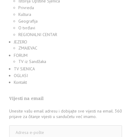
Istorija Opštine Sjenica
Privreda
Kultura
Geografija
O tvrđavi
REGIONALNI CENTAR
JEZERO
ZMAJEVAC
FORUM
TV iz Sandžaka
TV SJENICA
OGLASI
Kontakt
Vijesti na email
Unesite vašu email adresu i dobijajte sve vijesti na email. 360
prijave za čitanje vijesti u sandučetu već imamo.
Adresa
e-