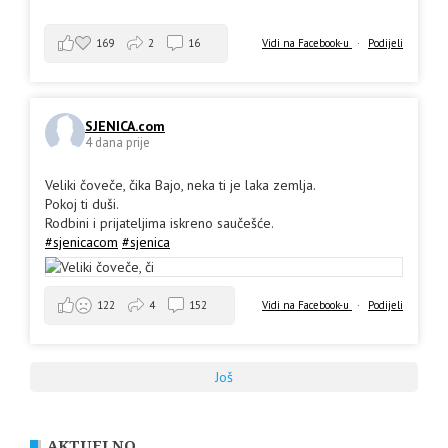
169
2
16
Vidi na Facebook-u
·
Podijeli
SJENICA.com
4 dana prije
Veliki čoveče, čika Bajo, neka ti je laka zemlja.
Pokoj ti duši.
Rodbini i prijateljima iskreno saučešće.
#sjenicacom
#sjenica
Vidi na Facebook-u
·
Podijeli
122
4
152
Još
AKTUELNO