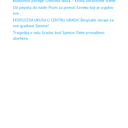
Budućnost počinje: Osnovna škola – Kruna obrazovne scene
Od pepela do nade: Poziv za pomoć čoveku koji je izgubio
sve
EKSPLOZIJA UKUSA U CENTRU GRADA! Besplatni ćevapi za
sve građane Sjenice!
Tragedija u selu Gradac kod Sjenice: Dete pronađeno
obešeno