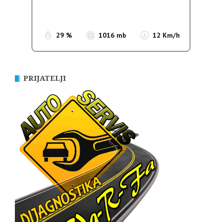
Sunrise:
05:35
Sunset:
19:56
29 %
1016 mb
12 Km/h
PRIJATELJI