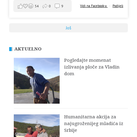
Vidi na Facebook-u
·
Podijeli
54
0
9
Još
AKTUELNO
Pogledajte momenat
izlivanja ploče za Vladin
dom
Humanitarna akcija za
najugroženijeg mladića iz
Srbije