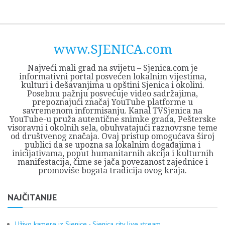
Skip
Opština
JEZERO
FORUM
Početna
Istorija
Privreda
Kultura
Geografija
O
REGIONALNI
ZMAJEVAC
TV
TV
OGLASI
Kontakt
to
Sjenica
Opštine
tvrđavi
CENTAR
iz
SJENICA
content
Sjenica
Sandžaka
www.SJENICA.com
Najveći mali grad na svijetu – Sjenica.com je
informativni portal posvećen lokalnim vijestima,
kulturi i dešavanjima u opštini Sjenica i okolini.
Posebnu pažnju posvećuje video sadržajima,
prepoznajući značaj YouTube platforme u
savremenom informisanju. Kanal TVSjenica na
YouTube-u pruža autentične snimke grada, Pešterske
visoravni i okolnih sela, obuhvatajući raznovrsne teme
od društvenog značaja. Ovaj pristup omogućava široj
publici da se upozna sa lokalnim događajima i
inicijativama, poput humanitarnih akcija i kulturnih
manifestacija, čime se jača povezanost zajednice i
promoviše bogata tradicija ovog kraja.
NAJČITANIJE
Uživo kamere iz Sjenice - Sjenica city live stream