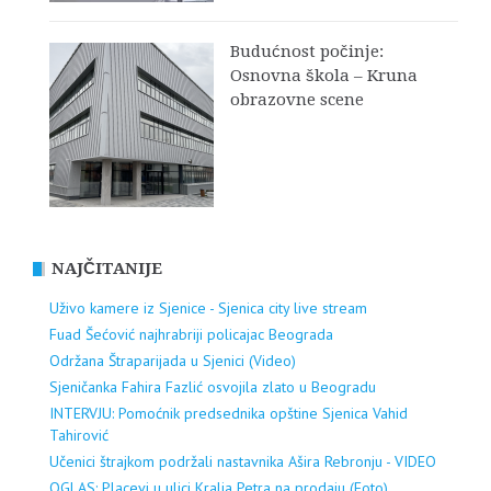
Budućnost počinje:
Osnovna škola – Kruna
obrazovne scene
NAJČITANIJE
Uživo kamere iz Sjenice - Sjenica city live stream
Fuad Šećović najhrabriji policajac Beograda
Održana Štraparijada u Sjenici (Video)
Sjeničanka Fahira Fazlić osvojila zlato u Beogradu
INTERVJU: Pomoćnik predsednika opštine Sjenica Vahid
Tahirović
Učenici štrajkom podržali nastavnika Ašira Rebronju - VIDEO
OGLAS: Placevi u ulici Kralja Petra na prodaju (Foto)