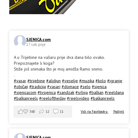
SJENICA.com
17 sati prije
A u Trijebine na vašaru prije dva dana bilo ovako.
Prepoznajete li koga?
Stiže još snimaka što je moj amidža Ramo snimo.
.
#vasar
#trijebine
#alidjun
#veselje
#muzika
#kolo
#igranje
#običaji
#tradicija
#vasari
#domace
#selo
#sjenica
#sjenicacom
#tvsjenica
#sandzak
#srbija
#balkan
#reeldana
#balkanreels
#reeloftheday
#reelsvideo
#balkanreels
360
12
11
Vidi na Facebook-u
·
Podijeli
SJENICA.com