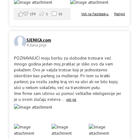
139
1
16
Vidi na Facebook-u
·
Podijeli
SJENICA.com
4 dana prije
POZNAVAJUĆI moju borbu za slobodne trotoare već
mnogo godina jedan moj pratilac je sliko ovo da vam
pokažem. Ovo je valjda trotoar koji je jednostavno
iskorišćen kao parking za mušterije. Pri tom su kratki
parkinzi, pa vozilu zadnji kraj viri na ulici ali ne bilo kojoj
ulici u nekom sokačetu, već na tranzitnom putu.
Ime firme sam izbriso uz pomoć veštačke inteligencije jer
je u ovom slučaju ireleva
...
vidi još