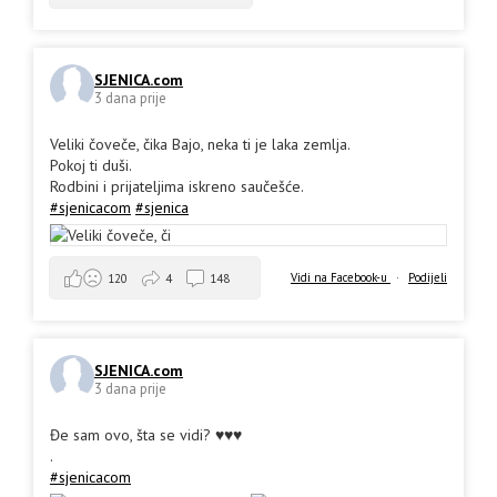
SJENICA.com
3 dana prije
Veliki čoveče, čika Bajo, neka ti je laka zemlja.
Pokoj ti duši.
Rodbini i prijateljima iskreno saučešće.
#sjenicacom
#sjenica
Vidi na Facebook-u
·
Podijeli
120
4
148
SJENICA.com
3 dana prije
Đe sam ovo, šta se vidi? ♥️♥️♥️
.
#sjenicacom