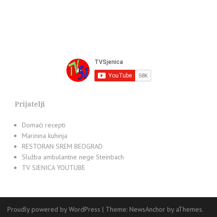
Prijatelji
Domaći recepti
Marinina kuhinja
RESTORAN SREM BEOGRAD
Služba ambulantne nege Steinbach
TV SJENICA YOUTUBE
Proudly powered by WordPress
|
Theme:
NewsAnchor
by aThemes.