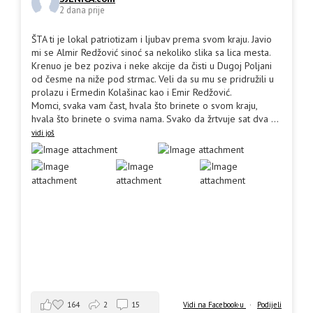
2 dana prije
ŠTA ti je lokal patriotizam i ljubav prema svom kraju. Javio
mi se Almir Redžović sinoć sa nekoliko slika sa lica mesta.
Krenuo je bez poziva i neke akcije da čisti u Dugoj Poljani
od česme na niže pod strmac. Veli da su mu se pridružili u
prolazu i Ermedin Kolašinac kao i Emir Redžović.
Momci, svaka vam čast, hvala što brinete o svom kraju,
hvala što brinete o svima nama. Svako da žrtvuje sat dva
...
vidi još
164
2
15
Vidi na Facebook-u
·
Podijeli