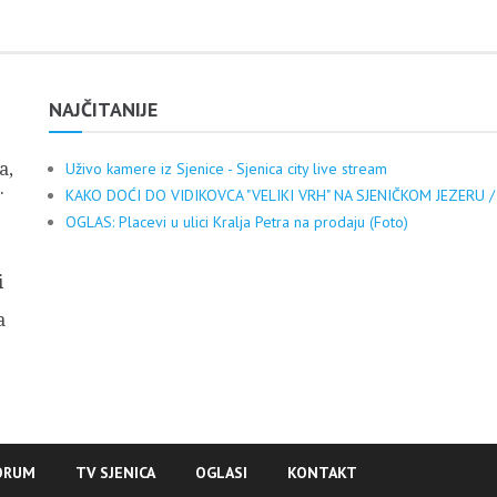
NAJČITANIJE
a,
Uživo kamere iz Sjenice - Sjenica city live stream
.
KAKO DOĆI DO VIDIKOVCA "VELIKI VRH" NA SJENIČKOM JEZERU /
OGLAS: Placevi u ulici Kralja Petra na prodaju (Foto)
i
a
ORUM
TV SJENICA
OGLASI
KONTAKT