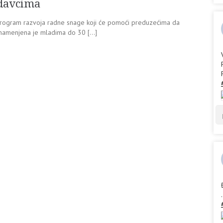
davcima
 Program razvoja radne snage koji će pomoći preduzećima da
namenjena je mladima do 30 […]
.