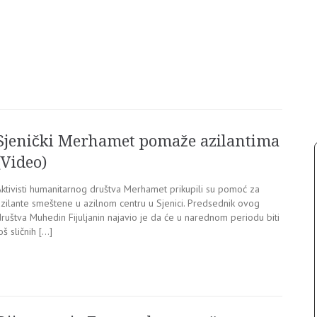
Sjenički Merhamet pomaže azilantima
(Video)
Aktivisti humanitarnog društva Merhamet prikupili su pomoć za
azilante smeštene u azilnom centru u Sjenici. Predsednik ovog
ruštva Muhedin Fijuljanin najavio je da će u narednom periodu biti
oš sličnih […]