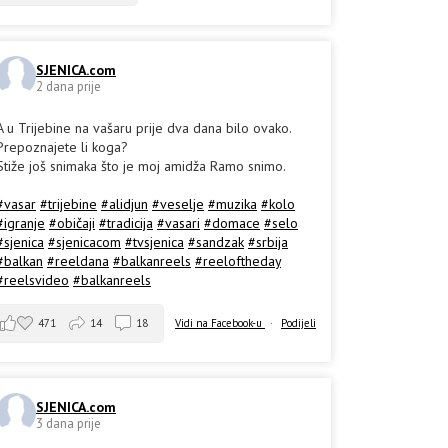
SJENICA.com
2 dana prije
A u Trijebine na vašaru prije dva dana bilo ovako.
Prepoznajete li koga?
Stiže još snimaka što je moj amidža Ramo snimo.
#vasar
#trijebine
#alidjun
#veselje
#muzika
#kolo
#igranje
#običaji
#tradicija
#vasari
#domace
#selo
#sjenica
#sjenicacom
#tvsjenica
#sandzak
#srbija
#balkan
#reeldana
#balkanreels
#reeloftheday
#reelsvideo
#balkanreels
471
14
18
Vidi na Facebook-u
·
Podijeli
SJENICA.com
3 dana prije