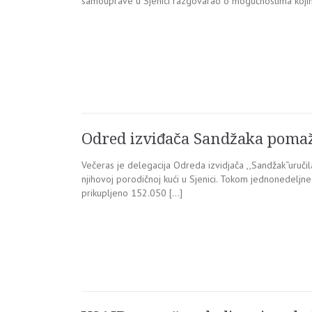
samouprave u Sjenici razgovarao o mogućnostima koj
Odred izviđača Sandžaka pomaž
Večeras je delegacija Odreda izvidjača ,,Sandžak“uručila
njihovoj porodičnoj kući u Sjenici. Tokom jednonedeljne
prikupljeno 152.050 […]