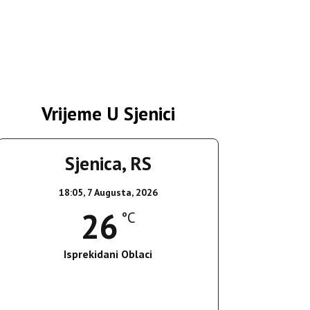
Vrijeme U Sjenici
Sjenica, RS
18:05,
7 Augusta, 2026
26
°C
Isprekidani Oblaci
Wind Gust:
9 Km/h
Clouds:
70%
Sunrise:
05:36