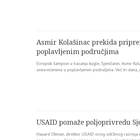
Asmir Kolašinac prekida pripre
poplavljenim područjima
Evropski šampion u bacanju kugle, Sjeničanin, Asmir Ko
unesrećenima u poplavljenim područjima. Već tri dana, 
USAID pomaže poljoprivredu Sj
Hauard Okman, direktor USAID-ovog održivog razvoja u S