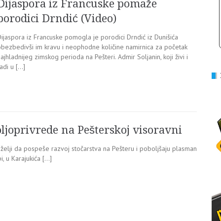
Dijaspora iz Francuske pomaže
porodici Drndić (Video)
Dijaspora iz Francuske pomogla je porodici Drndić iz Dunišića
obezbedivši im kravu i neophodne količine namirnica za početak
ajhladnijeg zimskog perioda na Pešteri. Admir Soljanin, koji živi i
adi u […]
joprivrede na Pešterskoj visoravni
želji da pospeše razvoj stočarstva na Pešteru i poboljšaju plasman
i, u Karajukića […]