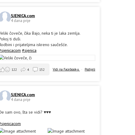
SJENICA.com
4 dana prije
Veliki čoveče, čika Bajo, neka ti je laka zemlja.
Pokoj ti duši.
Rodbini i prijateljima iskreno saučešće.
#sjenicacom
#sjenica
Vidi na Facebook-u
·
Podijeli
122
4
152
SJENICA.com
4 dana prije
Đe sam ovo, šta se vidi? ♥️♥️♥️
#sjenicacom