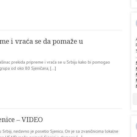
me i vraća se da pomaže u
.
lašinac prekida pripreme i vraća se u Srbiju kako bi pomogao
grupa od oko 80 Sjeničana, […]
enice – VIDEO
rbiji, nedavno je posetio Sjenicu. On je sa zvaničnicima lokalne