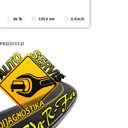
Sunset:
19:55
46 %
1014 mb
6 Km/h
PRIJATELJI