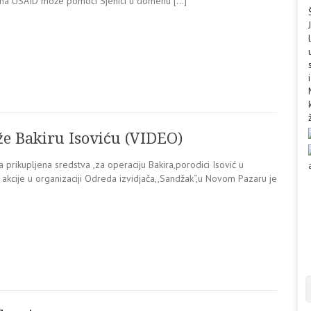
ima USAID može pomoći Sjenici u domenu […]
e Bakiru Isoviću (VIDEO)
 prikupljena sredstva ,za operaciju Bakira,porodici Isović u
 akcije u organizaciji Odreda izvidjača,,Sandžak“,u Novom Pazaru je