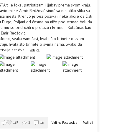
ŠTA ti je lokal patriotizam i ljubav prema svom kraju.
Javio mi se Almir Redžović sinoć sa nekoliko slika sa
lica mesta. Krenuo je bez poziva i neke akcije da čisti
u Dugoj Poljani od česme na niže pod strmac. Veli da
su mu se pridružili u prolazu i Ermedin Kolašinac kao
i Emir Redžović.
Momci, svaka vam čast, hvala što brinete o svom
kraju, hvala što brinete o svima nama. Svako da
žrtvuje sat dva
...
vidi još
167
2
16
Vidi na Facebook-u
·
Podijeli