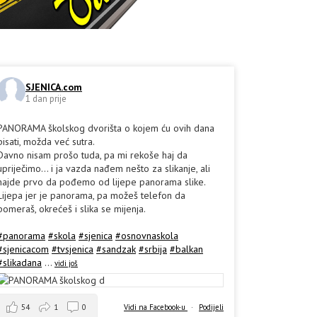
SJENICA.com
1 dan prije
PANORAMA školskog dvorišta o kojem ću ovih dana
pisati, možda već sutra.
Davno nisam prošo tuda, pa mi rekoše haj da
upriječimo... i ja vazda nađem nešto za slikanje, ali
hajde prvo da pođemo od lijepe panorama slike.
Lijepa jer je panorama, pa možeš telefon da
pomeraš, okrećeš i slika se mijenja.
#panorama
#skola
#sjenica
#osnovnaskola
#sjenicacom
#tvsjenica
#sandzak
#srbija
#balkan
#slikadana
...
vidi još
54
1
0
Vidi na Facebook-u
·
Podijeli