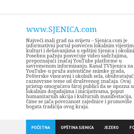
Skip
to
content
www.SJENICA.com
Najveći mali grad na svijetu – Sjenica.com je
informativni portal posvećen lokalnim vijestim
kulturi i dešavanjima u opštini Sjenica i okolini
Posebnu pažnju posvećuje video sadržajima,
prepoznajući značaj YouTube platforme u
savremenom informisanju. Kanal TVSjenica na
YouTube-u pruža autentične snimke grada,
Pešterske visoravni i okolnih sela, obuhvatajuć
raznovrsne teme od društvenog značaja. Ovaj
pristup omogućava široj publici da se upozna s
lokalnim događajima i inicijativama, poput
humanitarnih akcija i kulturnih manifestacija,
čime se jača povezanost zajednice i promoviše
bogata tradicija ovog kraja.
POČETNA
OPŠTINA SJENICA
JEZERO
F