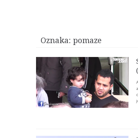
Oznaka:
pomaze
d
j