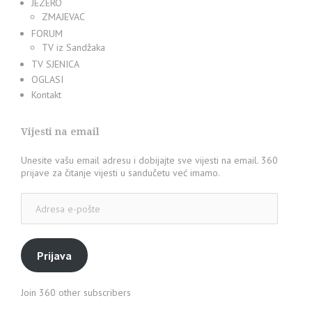
JEZERO
ZMAJEVAC
FORUM
TV iz Sandžaka
TV SJENICA
OGLASI
Kontakt
Vijesti na email
Unesite vašu email adresu i dobijajte sve vijesti na email. 360
prijave za čitanje vijesti u sandučetu već imamo.
Adresa
e-
pošte
Prijava
Join 360 other subscribers