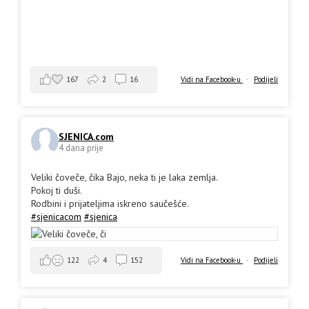
167
2
16
Vidi na Facebook-u
·
Podijeli
SJENICA.com
4 dana prije
Veliki čoveče, čika Bajo, neka ti je laka zemlja.
Pokoj ti duši.
Rodbini i prijateljima iskreno saučešće.
#sjenicacom
#sjenica
Vidi na Facebook-u
·
Podijeli
122
4
152