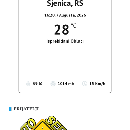
Sjenica, RS
16:20,
7 Augusta, 2026
28
°C
Isprekidani Oblaci
Wind Gust:
20 Km/h
Clouds:
81%
Sunrise:
05:36
Sunset:
19:55
39 %
1014 mb
15 Km/h
PRIJATELJI