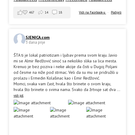
467
14
18
Vidi na Facebook-u
·
Podijeli
SJENICA.com
3 dana prije
ŠTA ti je lokal patriotizam i ljubav prema svom kraju. Javio
mi se Almir Redžović sinoć sa nekoliko slika sa lica mesta.
Krenuo je bez poziva i neke akcije da čisti u Dugoj Poljani
od česme na niže pod strmac. Veli da su mu se pridružili u
prolazu i Ermedin Kolašinac kao i Emir Redžović.
Momci, svaka vam čast, hvala što brinete o svom kraju,
hvala što brinete o svima nama. Svako da žrtvuje sat dva
...
vidi još