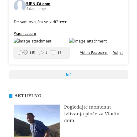
SJENICA.com
4 dana prije
Đe sam ovo, šta se vidi? ♥️♥️♥️
.
#sjenicacom
145
1
16
Vidi na Facebook-u
·
Podijeli
Još
AKTUELNO
Pogledajte momenat
izlivanja ploče za Vladin
dom