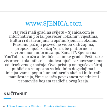
Skip
Opština
JEZERO
FORUM
Početna
Istorija
Privreda
Kultura
Geografija
O
REGIONALNI
ZMAJEVAC
TV
TV
OGLASI
Kontakt
to
Sjenica
Opštine
tvrđavi
CENTAR
iz
SJENICA
content
Sjenica
Sandžaka
www.SJENICA.com
Najveći mali grad na svijetu – Sjenica.com je
informativni portal posvećen lokalnim vijestima,
kulturi i dešavanjima u opštini Sjenica i okolini.
Posebnu pažnju posvećuje video sadržajima,
prepoznajući značaj YouTube platforme u
savremenom informisanju. Kanal TVSjenica na
YouTube-u pruža autentične snimke grada, Pešterske
visoravni i okolnih sela, obuhvatajući raznovrsne teme
od društvenog značaja. Ovaj pristup omogućava široj
publici da se upozna sa lokalnim događajima i
inicijativama, poput humanitarnih akcija i kulturnih
manifestacija, čime se jača povezanost zajednice i
promoviše bogata tradicija ovog kraja.
NAJČITANIJE
Uživo kamere iz Sjenice - Sjenica city live stream