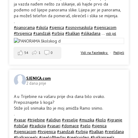
ja vazda nađem nešto za slikanje, ali hajde prvo da
pođemo od lijepe panorama slike. Lijepa jer je panorama,
pa možeš telefon da pomeraš, okrećeš i slika se mijenja.
.
#panorama
#skola
#sjenica
#osnovnaskola
#sjenicacom
#tvsjenica
#sandzak
#srbija
#balkan
#slikadana
...
vidi još
54
1
0
Vidi na Facebook-u
·
Podijeli
SJENICA.com
2 dana prije
A u Trijebine na vašaru prije dva dana bilo ovako.
Prepoznajete li koga?
Stiže još snimaka što je moj amidža Ramo snimo.
.
#vasar
#trijebine
#alidjun
#veselje
#muzika
#kolo
#igranje
#običaji
#tradicija
#vasari
#domace
#selo
#sjenica
#sjenicacom
#tvsjenica
#sandzak
#srbija
#balkan
#reeldana
#balkanreels
#reeloftheday
#reelsvideo
#balkanreels