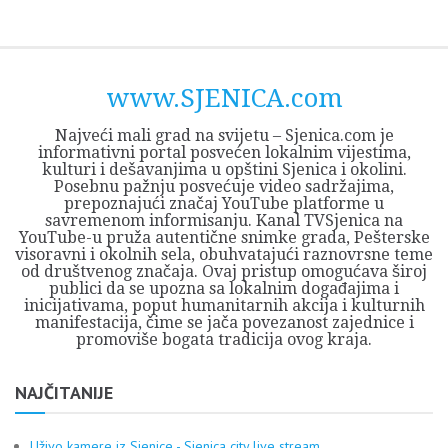
Skip
Opština
JEZERO
FORUM
Početna
Istorija
Privreda
Kultura
Geografija
O
REGIONALNI
ZMAJEVAC
TV
TV
OGLASI
Kontakt
to
Sjenica
Opštine
tvrđavi
CENTAR
iz
SJENICA
content
Sjenica
Sandžaka
www.SJENICA.com
Najveći mali grad na svijetu – Sjenica.com je
informativni portal posvećen lokalnim vijestima,
kulturi i dešavanjima u opštini Sjenica i okolini.
Posebnu pažnju posvećuje video sadržajima,
prepoznajući značaj YouTube platforme u
savremenom informisanju. Kanal TVSjenica na
YouTube-u pruža autentične snimke grada, Pešterske
visoravni i okolnih sela, obuhvatajući raznovrsne teme
od društvenog značaja. Ovaj pristup omogućava široj
publici da se upozna sa lokalnim događajima i
inicijativama, poput humanitarnih akcija i kulturnih
manifestacija, čime se jača povezanost zajednice i
promoviše bogata tradicija ovog kraja.
NAJČITANIJE
Uživo kamere iz Sjenice - Sjenica city live stream