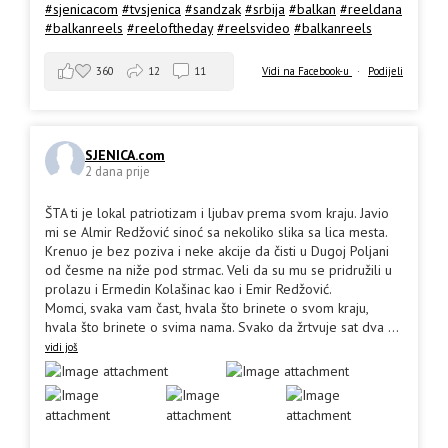
#sjenicacom
#tvsjenica
#sandzak
#srbija
#balkan
#reeldana
#balkanreels
#reeloftheday
#reelsvideo
#balkanreels
360
12
11
Vidi na Facebook-u
·
Podijeli
SJENICA.com
2 dana prije
ŠTA ti je lokal patriotizam i ljubav prema svom kraju. Javio
mi se Almir Redžović sinoć sa nekoliko slika sa lica mesta.
Krenuo je bez poziva i neke akcije da čisti u Dugoj Poljani
od česme na niže pod strmac. Veli da su mu se pridružili u
prolazu i Ermedin Kolašinac kao i Emir Redžović.
Momci, svaka vam čast, hvala što brinete o svom kraju,
hvala što brinete o svima nama. Svako da žrtvuje sat dva
...
vidi još