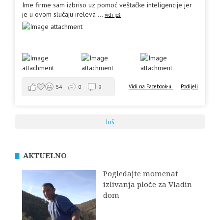
Ime firme sam izbriso uz pomoć veštačke inteligencije jer
je u ovom slučaju ireleva
...
vidi još
Vidi na Facebook-u
·
Podijeli
54
0
9
Još
AKTUELNO
Pogledajte momenat
izlivanja ploče za Vladin
dom