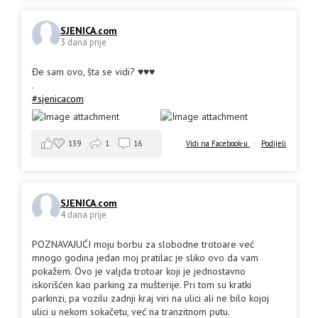
SJENICA.com
3 dana prije
Đe sam ovo, šta se vidi? ♥️♥️♥️
.
#sjenicacom
139
1
16
Vidi na Facebook-u
·
Podijeli
SJENICA.com
4 dana prije
POZNAVAJUĆI moju borbu za slobodne trotoare već
mnogo godina jedan moj pratilac je sliko ovo da vam
pokažem. Ovo je valjda trotoar koji je jednostavno
iskorišćen kao parking za mušterije. Pri tom su kratki
parkinzi, pa vozilu zadnji kraj viri na ulici ali ne bilo kojoj
ulici u nekom sokačetu, već na tranzitnom putu.