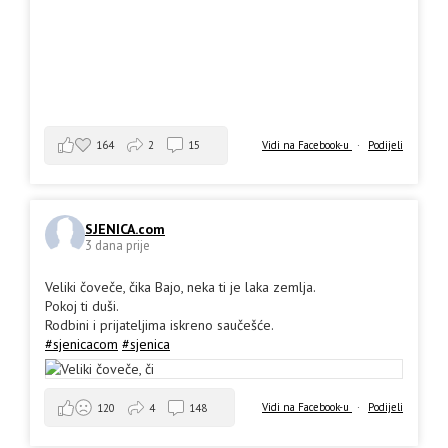
164
2
15
Vidi na Facebook-u
·
Podijeli
SJENICA.com
3 dana prije
Veliki čoveče, čika Bajo, neka ti je laka zemlja.
Pokoj ti duši.
Rodbini i prijateljima iskreno saučešće.
#sjenicacom
#sjenica
Vidi na Facebook-u
·
Podijeli
120
4
148