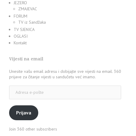
JEZERO
ZMAJEVAC
FORUM
TV iz Sandžaka
TV SJENICA
OGLASI
Kontakt
Vijesti na email
Unesite vašu email adresu i dobijajte sve vijesti na email. 360
prijave za čitanje vijesti u sandučetu već imamo.
Adresa
e-
pošte
Prijava
Join 360 other subscribers