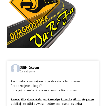
SJENICA.com
17 sati prije
A u Trijebine na vašaru prije dva dana bilo ovako.
Prepoznajete li koga?
Stiže još snimaka što je moj amidža Ramo snimo.
.
#vasar
#trijebine
#alidjun
#veselje
#muzika
#kolo
#igranje
#običaji
#tradicija
#vasari
#domace
#selo
#sjenica