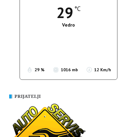
29
°C
Vedro
Wind Gust:
13 Km/h
Clouds:
0%
Sunrise:
05:35
Sunset:
19:56
29 %
1016 mb
12 Km/h
PRIJATELJI