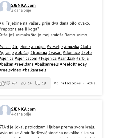
SJENICA.com
2 dana prije
A u Trijebine na vašaru prije dva dana bilo ovako.
Prepoznajete li koga?
Stiže još snimaka što je moj amidža Ramo snimo.
#vasar
#trijebine
#alidjun
#veselje
#muzika
#kolo
#igranje
#običaji
#tradicija
#vasari
#domace
#selo
#sjenica
#sjenicacom
#tvsjenica
#sandzak
#srbija
#balkan
#reeldana
#balkanreels
#reeloftheday
#reelsvideo
#balkanreels
487
14
19
Vidi na Facebook-u
·
Podijeli
SJENICA.com
4 dana prije
ŠTA ti je lokal patriotizam i ljubav prema svom kraju.
Javio mi se Almir Redžović sinoć sa nekoliko slika sa