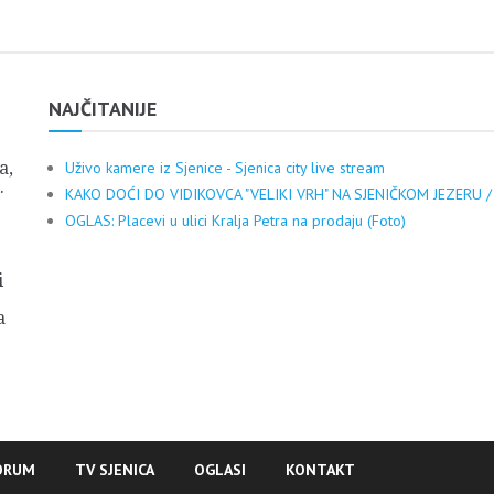
NAJČITANIJE
a,
Uživo kamere iz Sjenice - Sjenica city live stream
.
KAKO DOĆI DO VIDIKOVCA "VELIKI VRH" NA SJENIČKOM JEZERU /
OGLAS: Placevi u ulici Kralja Petra na prodaju (Foto)
i
a
ORUM
TV SJENICA
OGLASI
KONTAKT