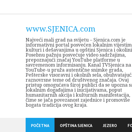
Skip
to
content
www.SJENICA.com
Najveći mali grad na svijetu – Sjenica.com je
informativni portal posvećen lokalnim vijestim
kulturi i dešavanjima u opštini Sjenica i okolini
Posebnu pažnju posvećuje video sadržajima,
prepoznajući značaj YouTube platforme u
savremenom informisanju. Kanal TVSjenica na
YouTube-u pruža autentične snimke grada,
Pešterske visoravni i okolnih sela, obuhvatajuć
raznovrsne teme od društvenog značaja. Ovaj
pristup omogućava široj publici da se upozna s
lokalnim događajima i inicijativama, poput
humanitarnih akcija i kulturnih manifestacija,
čime se jača povezanost zajednice i promoviše
bogata tradicija ovog kraja.
POČETNA
OPŠTINA SJENICA
JEZERO
F