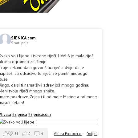
SJENICA.com
9 sati prije
Svako voli lijepe i iskrene riječi. HVALA je mala riječ
ali ima ogromno značenje.
Traje sekund da izgovoriš tu riječ a dvije da je
napišeš, ali odsustvo te riječi se pamti mnooogo
duže.
Ringo, da si ti nama živ i zdrav još mnogo godina.
Meni tvoje riječi mnogo znače.
Imate pozdrave Zejna i ti od moje Marine a od mene
masuz selam!
#hvala
#sjenica
#sjenicacom
55
0
4
Vidi na Facebook-u
·
Podijeli