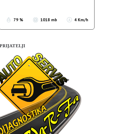
Sunset:
19:54
79 %
1018 mb
4 Km/h
PRIJATELJI