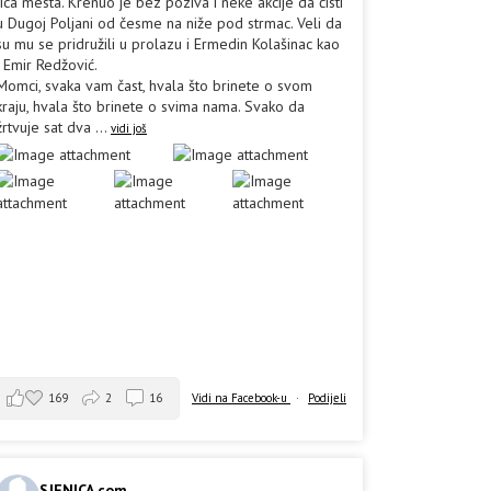
lica mesta. Krenuo je bez poziva i neke akcije da čisti
u Dugoj Poljani od česme na niže pod strmac. Veli da
su mu se pridružili u prolazu i Ermedin Kolašinac kao
i Emir Redžović.
Momci, svaka vam čast, hvala što brinete o svom
kraju, hvala što brinete o svima nama. Svako da
žrtvuje sat dva
...
vidi još
169
2
16
Vidi na Facebook-u
·
Podijeli
SJENICA.com