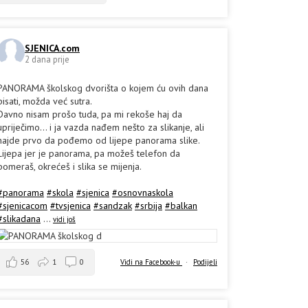
SJENICA.com
2 dana prije
PANORAMA školskog dvorišta o kojem ću ovih dana
pisati, možda već sutra.
Davno nisam prošo tuda, pa mi rekoše haj da
upriječimo... i ja vazda nađem nešto za slikanje, ali
hajde prvo da pođemo od lijepe panorama slike.
Lijepa jer je panorama, pa možeš telefon da
pomeraš, okrećeš i slika se mijenja.
#panorama
#skola
#sjenica
#osnovnaskola
#sjenicacom
#tvsjenica
#sandzak
#srbija
#balkan
#slikadana
...
vidi još
56
1
0
Vidi na Facebook-u
·
Podijeli