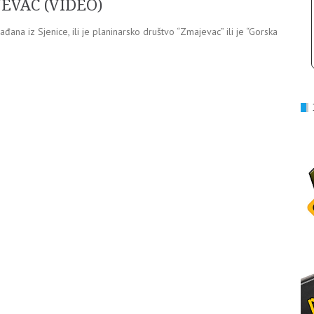
AJEVAC (VIDEO)
ana iz Sjenice, ili je planinarsko društvo “Zmajevac” ili je “Gorska