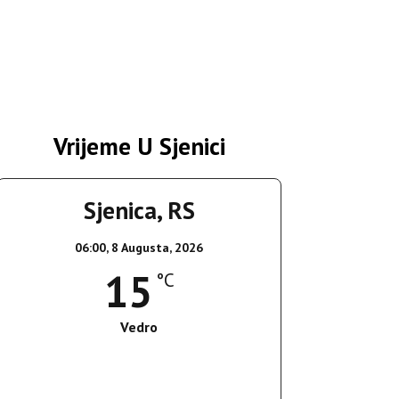
Vrijeme U Sjenici
Sjenica, RS
06:00,
8 Augusta, 2026
15
°C
Vedro
Wind Gust:
4 Km/h
Clouds:
0%
Sunrise:
05:37