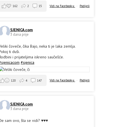
162
2
15
Vidi na Facebook-u
·
Podijeli
SJENICA.com
3 dana prije
Veliki čoveče, čika Bajo, neka ti je laka zemlja.
Pokoj ti duši.
Rodbini i prijateljima iskreno saučešće.
#sjenicacom
#sjenica
Vidi na Facebook-u
·
Podijeli
120
4
147
SJENICA.com
3 dana prije
Đe sam ovo, šta se vidi? ♥️♥️♥️