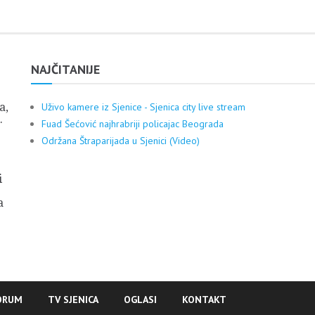
NAJČITANIJE
a,
Uživo kamere iz Sjenice - Sjenica city live stream
.
Fuad Šećović najhrabriji policajac Beograda
Održana Štraparijada u Sjenici (Video)
i
a
ORUM
TV SJENICA
OGLASI
KONTAKT