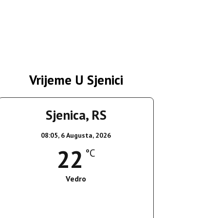
Vrijeme U Sjenici
Sjenica, RS
08:05,
6 Augusta, 2026
22
°C
Vedro
Wind Gust:
5 Km/h
Clouds:
0%
Sunrise:
05:35