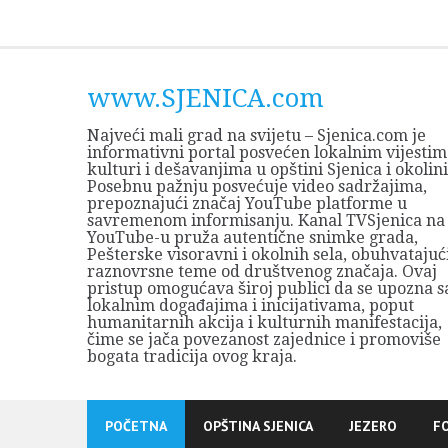
Skip
to
content
www.SJENICA.com
Najveći mali grad na svijetu – Sjenica.com je
informativni portal posvećen lokalnim vijestim
kulturi i dešavanjima u opštini Sjenica i okolini
Posebnu pažnju posvećuje video sadržajima,
prepoznajući značaj YouTube platforme u
savremenom informisanju. Kanal TVSjenica na
YouTube-u pruža autentične snimke grada,
Pešterske visoravni i okolnih sela, obuhvatajuć
raznovrsne teme od društvenog značaja. Ovaj
pristup omogućava široj publici da se upozna s
lokalnim događajima i inicijativama, poput
humanitarnih akcija i kulturnih manifestacija,
čime se jača povezanost zajednice i promoviše
bogata tradicija ovog kraja.
POČETNA
OPŠTINA SJENICA
JEZERO
F