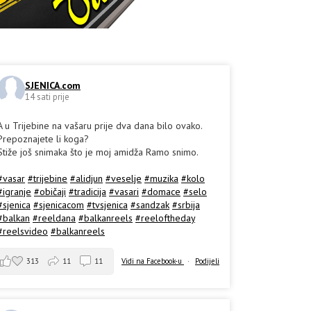
SJENICA.com
14 sati prije
A u Trijebine na vašaru prije dva dana bilo ovako.
Prepoznajete li koga?
Stiže još snimaka što je moj amidža Ramo snimo.
#vasar
#trijebine
#alidjun
#veselje
#muzika
#kolo
#igranje
#običaji
#tradicija
#vasari
#domace
#selo
#sjenica
#sjenicacom
#tvsjenica
#sandzak
#srbija
#balkan
#reeldana
#balkanreels
#reeloftheday
#reelsvideo
#balkanreels
313
11
11
Vidi na Facebook-u
·
Podijeli