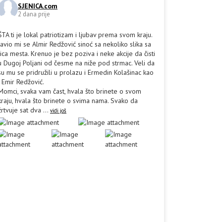
SJENICA.com
2 dana prije
ŠTA ti je lokal patriotizam i ljubav prema svom kraju.
Javio mi se Almir Redžović sinoć sa nekoliko slika sa
lica mesta. Krenuo je bez poziva i neke akcije da čisti
u Dugoj Poljani od česme na niže pod strmac. Veli da
su mu se pridružili u prolazu i Ermedin Kolašinac kao
i Emir Redžović.
Momci, svaka vam čast, hvala što brinete o svom
kraju, hvala što brinete o svima nama. Svako da
žrtvuje sat dva
...
vidi još