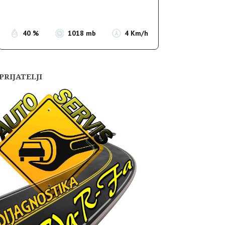
Sunset:
19:56
40 %
1018 mb
4 Km/h
PRIJATELJI