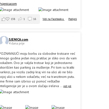
#sjenicacom
138
1
16
Vidi na Facebook-u
·
Podijeli
SJENICA.com
4 dana prije
POZNAVAJUĆI moju borbu za slobodne trotoare već
mnogo godina jedan moj pratilac je sliko ovo da vam
pokažem. Ovo je valjda trotoar koji je jednostavno
iskorišćen kao parking za mušterije. Pri tom su kratki
parkinzi, pa vozilu zadnji kraj viri na ulici ali ne bilo
kojoj ulici u nekom sokačetu, već na tranzitnom putu.
Ime firme sam izbriso uz pomoć veštačke
inteligencije jer je u ovom slučaju ireleva
...
vidi još