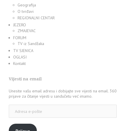
Geografija
O tvrđavi
REGIONALNI CENTAR
JEZERO
ZMAJEVAC
FORUM
TV iz Sandžaka
TV SJENICA
OGLASI
Kontakt
Vijesti na email
Unesite vašu email adresu i dobijajte sve vijesti na email. 360
prijave za čitanje vijesti u sandučetu već imamo.
Adresa
e-
pošte
Prijava