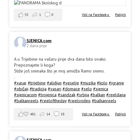
55
1
0
Vidi na Facebook-u
·
Podijeli
SJENICA.com
2 dana prije
A u Trijebine na vašaru prije dva dana bilo ovako.
Prepoznajete li koga?
Stiže još snimaka što je moj amidža Ramo snimo.
.
#vasar
#trijebine
#alidjun
#veselje
#muzika
#kolo
#igranje
#običaji
#tradicija
#vasari
#domace
#selo
#sjenica
#sjenicacom
#tvsjenica
#sandzak
#srbija
#balkan
#reeldana
#balkanreels
#reeloftheday
#reelsvideo
#balkanreels
481
14
18
Vidi na Facebook-u
·
Podijeli