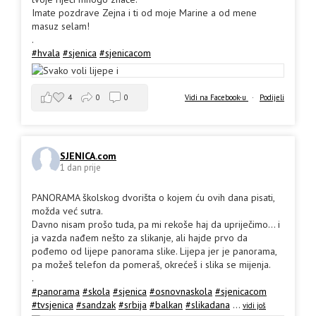
Imate pozdrave Zejna i ti od moje Marine a od mene
masuz selam!
.
#hvala
#sjenica
#sjenicacom
4
0
0
Vidi na Facebook-u
·
Podijeli
SJENICA.com
1 dan prije
PANORAMA školskog dvorišta o kojem ću ovih dana pisati,
možda već sutra.
Davno nisam prošo tuda, pa mi rekoše haj da upriječimo... i
ja vazda nađem nešto za slikanje, ali hajde prvo da
pođemo od lijepe panorama slike. Lijepa jer je panorama,
pa možeš telefon da pomeraš, okrećeš i slika se mijenja.
.
#panorama
#skola
#sjenica
#osnovnaskola
#sjenicacom
#tvsjenica
#sandzak
#srbija
#balkan
#slikadana
...
vidi još