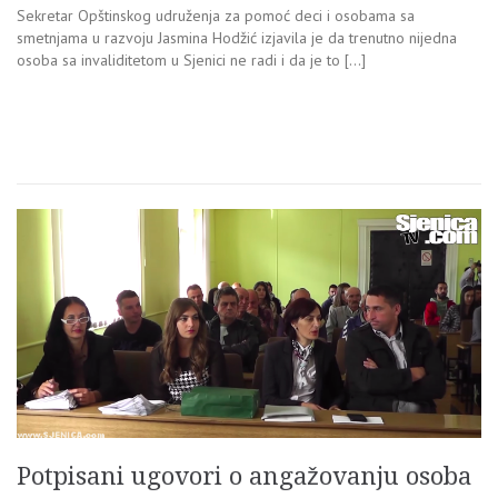
Sekretar Opštinskog udruženja za pomoć deci i osobama sa
smetnjama u razvoju Jasmina Hodžić izjavila je da trenutno nijedna
osoba sa invaliditetom u Sjenici ne radi i da je to […]
Potpisani ugovori o angažovanju osoba