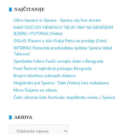
NAJČITANIJE
Uživo kamere iz Sjenice - Sjenica city live stream
KAKO DOĆI DO VIDIKOVCA "VELIKI VRH" NA SJENIČKOM
JEZERU / PUTOKAZ (Video)
OGLAS: Placevi u ulici Kralja Petra na prodaju (Foto)
INTERVJU: Pomoćnik predsednika opštine Sjenica Vahid
Tahirović
Sjeničanka Fahira Fazlić osvojila zlato u Beogradu
Fuad Šećović najhrabriji policajac Beograda
Brojevi telefona izabranih doktora
Magistralni put Sjenica - Tutin (Video) bez makadama
Mirza Šoljanin se oženio
Četiri izborne liste formirale skupštinsku većinu / Sjenica
ARHIVA
ARHIVA