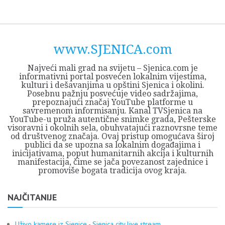
Skip
Opština
JEZERO
FORUM
Početna
Istorija
Privreda
Kultura
Geografija
O
REGIONALNI
ZMAJEVAC
TV
TV
OGLASI
Kontakt
to
Sjenica
Opštine
tvrđavi
CENTAR
iz
SJENICA
content
Sjenica
Sandžaka
www.SJENICA.com
Najveći mali grad na svijetu – Sjenica.com je
informativni portal posvećen lokalnim vijestima,
kulturi i dešavanjima u opštini Sjenica i okolini.
Posebnu pažnju posvećuje video sadržajima,
prepoznajući značaj YouTube platforme u
savremenom informisanju. Kanal TVSjenica na
YouTube-u pruža autentične snimke grada, Pešterske
visoravni i okolnih sela, obuhvatajući raznovrsne teme
od društvenog značaja. Ovaj pristup omogućava široj
publici da se upozna sa lokalnim događajima i
inicijativama, poput humanitarnih akcija i kulturnih
manifestacija, čime se jača povezanost zajednice i
promoviše bogata tradicija ovog kraja.
NAJČITANIJE
Uživo kamere iz Sjenice - Sjenica city live stream