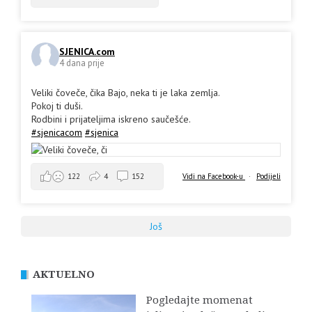
SJENICA.com
4 dana prije
Veliki čoveče, čika Bajo, neka ti je laka zemlja.
Pokoj ti duši.
Rodbini i prijateljima iskreno saučešće.
#sjenicacom
#sjenica
Vidi na Facebook-u
·
Podijeli
122
4
152
Još
AKTUELNO
Pogledajte momenat