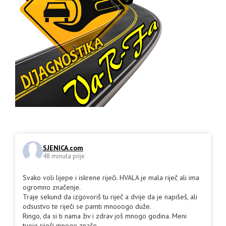
SJENICA.com
48 minuta prije
Svako voli lijepe i iskrene riječi. HVALA je mala riječ ali ima
ogromno značenje.
Traje sekund da izgovoriš tu riječ a dvije da je napišeš, ali
odsustvo te riječi se pamti mnooogo duže.
Ringo, da si ti nama živ i zdrav još mnogo godina. Meni
tvoje riječi mnogo znače.