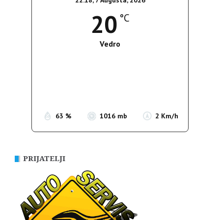
22:18,
7 Augusta, 2026
20
°C
Vedro
Wind Gust:
3 Km/h
Clouds:
2%
Sunrise:
05:36
Sunset:
19:55
63 %
1016 mb
2 Km/h
PRIJATELJI