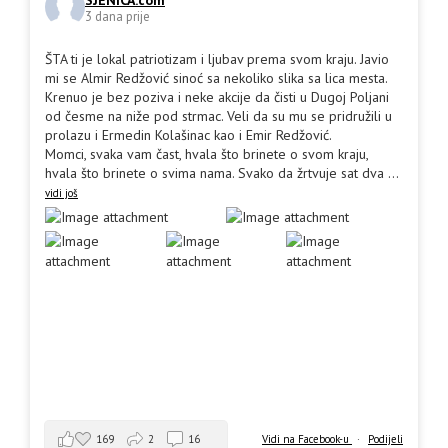
SJENICA.com
3 dana prije
ŠTA ti je lokal patriotizam i ljubav prema svom kraju. Javio
mi se Almir Redžović sinoć sa nekoliko slika sa lica mesta.
Krenuo je bez poziva i neke akcije da čisti u Dugoj Poljani
od česme na niže pod strmac. Veli da su mu se pridružili u
prolazu i Ermedin Kolašinac kao i Emir Redžović.
Momci, svaka vam čast, hvala što brinete o svom kraju,
hvala što brinete o svima nama. Svako da žrtvuje sat dva
...
vidi još
169
2
16
Vidi na Facebook-u
·
Podijeli