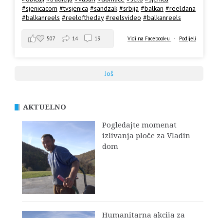
#sjenicacom
#tvsjenica
#sandzak
#srbija
#balkan
#reeldana
#balkanreels
#reeloftheday
#reelsvideo
#balkanreels
507
14
19
Vidi na Facebook-u
·
Podijeli
Još
AKTUELNO
Pogledajte momenat
izlivanja ploče za Vladin
dom
Humanitarna akcija za