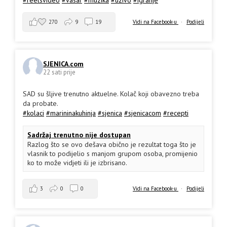
270
9
19
Vidi na Facebook-u
·
Podijeli
SJENICA.com
22 sati prije
SAD su šljive trenutno aktuelne. Kolač koji obavezno treba
da probate.
#kolaci
#marininakuhinja
#sjenica
#sjenicacom
#recepti
Sadržaj trenutno nije dostupan
Razlog što se ovo dešava obično je rezultat toga što je
vlasnik to podijelio s manjom grupom osoba, promijenio
ko to može vidjeti ili je izbrisano.
3
0
0
Vidi na Facebook-u
·
Podijeli