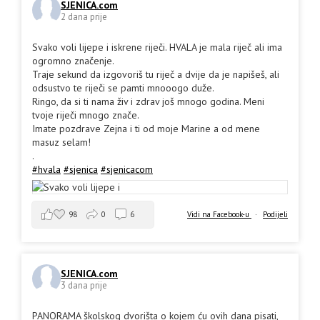
SJENICA.com
2 dana prije
Svako voli lijepe i iskrene riječi. HVALA je mala riječ ali ima
ogromno značenje.
Traje sekund da izgovoriš tu riječ a dvije da je napišeš, ali
odsustvo te riječi se pamti mnooogo duže.
Ringo, da si ti nama živ i zdrav još mnogo godina. Meni
tvoje riječi mnogo znače.
Imate pozdrave Zejna i ti od moje Marine a od mene
masuz selam!
.
#hvala
#sjenica
#sjenicacom
98
0
6
Vidi na Facebook-u
·
Podijeli
SJENICA.com
3 dana prije
PANORAMA školskog dvorišta o kojem ću ovih dana pisati,