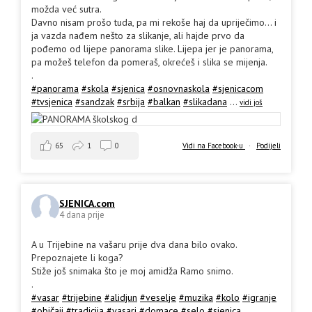
možda već sutra.
Davno nisam prošo tuda, pa mi rekoše haj da upriječimo... i
ja vazda nađem nešto za slikanje, ali hajde prvo da
pođemo od lijepe panorama slike. Lijepa jer je panorama,
pa možeš telefon da pomeraš, okrećeš i slika se mijenja.
.
#panorama
#skola
#sjenica
#osnovnaskola
#sjenicacom
#tvsjenica
#sandzak
#srbija
#balkan
#slikadana
...
vidi još
65
1
0
Vidi na Facebook-u
·
Podijeli
SJENICA.com
4 dana prije
A u Trijebine na vašaru prije dva dana bilo ovako.
Prepoznajete li koga?
Stiže još snimaka što je moj amidža Ramo snimo.
.
#vasar
#trijebine
#alidjun
#veselje
#muzika
#kolo
#igranje
#običaji
#tradicija
#vasari
#domace
#selo
#sjenica