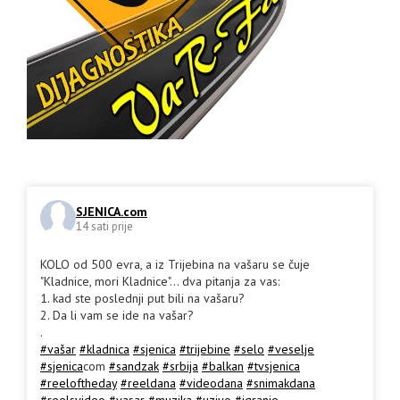
SJENICA.com
14 sati prije
KOLO od 500 evra, a iz Trijebina na vašaru se čuje
"Kladnice, mori Kladnice"... dva pitanja za vas:
1. kad ste poslednji put bili na vašaru?
2. Da li vam se ide na vašar?
.
#vašar
#kladnica
#sjenica
#trijebine
#selo
#veselje
#sjenica
com
#sandzak
#srbija
#balkan
#tvsjenica
#reeloftheday
#reeldana
#videodana
#snimakdana
#reelsvideo
#vasar
#muzika
#uzivo
#igranje