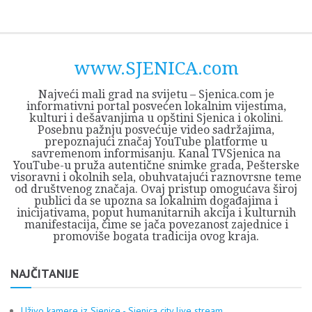
Skip
Opština
JEZERO
FORUM
Početna
Istorija
Privreda
Kultura
Geografija
O
REGIONALNI
ZMAJEVAC
TV
TV
OGLASI
Kontakt
to
Sjenica
Opštine
tvrđavi
CENTAR
iz
SJENICA
content
Sjenica
Sandžaka
www.SJENICA.com
Najveći mali grad na svijetu – Sjenica.com je
informativni portal posvećen lokalnim vijestima,
kulturi i dešavanjima u opštini Sjenica i okolini.
Posebnu pažnju posvećuje video sadržajima,
prepoznajući značaj YouTube platforme u
savremenom informisanju. Kanal TVSjenica na
YouTube-u pruža autentične snimke grada, Pešterske
visoravni i okolnih sela, obuhvatajući raznovrsne teme
od društvenog značaja. Ovaj pristup omogućava široj
publici da se upozna sa lokalnim događajima i
inicijativama, poput humanitarnih akcija i kulturnih
manifestacija, čime se jača povezanost zajednice i
promoviše bogata tradicija ovog kraja.
NAJČITANIJE
Uživo kamere iz Sjenice - Sjenica city live stream