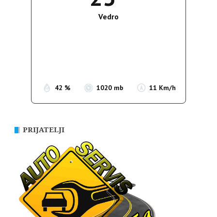
Vedro
Wind Gust:
12 Km/h
Clouds:
0%
Sunrise:
05:38
Sunset:
19:52
42 %
1020 mb
11 Km/h
PRIJATELJI