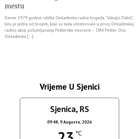
mestu
Davne 1979.godine, užička Omladinska radna brigada ”Vukojlo Dabić”,
bila je jedna od brojnih, koje su tada učestvovale u prvoj Omladinskoj
radnoj akciji pošumljavanja Pešterske visoravni – ORA Pešter. Ova
Omladinska […]
Vrijeme U Sjenici
Sjenica, RS
09:48,
9 Augusta, 2026
23
°C