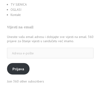
TV SJENICA
OGLASI
Kontakt
Vijesti na email
Unesite vašu email adresu i dobijajte sve vijesti na email. 360
prijave za čitanje vijesti u sandučetu već imamo.
Adresa
e-
pošte
Prijava
Join 360 other subscribers