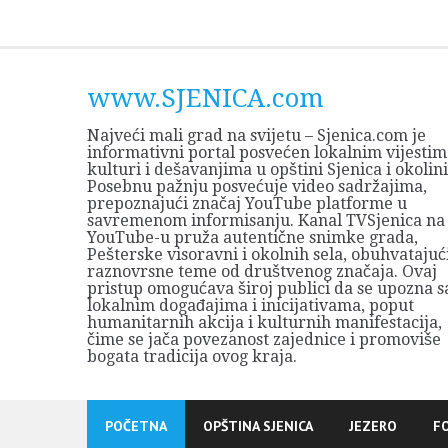
Skip
to
content
www.SJENICA.com
Najveći mali grad na svijetu – Sjenica.com je
informativni portal posvećen lokalnim vijestim
kulturi i dešavanjima u opštini Sjenica i okolini
Posebnu pažnju posvećuje video sadržajima,
prepoznajući značaj YouTube platforme u
savremenom informisanju. Kanal TVSjenica na
YouTube-u pruža autentične snimke grada,
Pešterske visoravni i okolnih sela, obuhvatajuć
raznovrsne teme od društvenog značaja. Ovaj
pristup omogućava široj publici da se upozna s
lokalnim događajima i inicijativama, poput
humanitarnih akcija i kulturnih manifestacija,
čime se jača povezanost zajednice i promoviše
bogata tradicija ovog kraja.
POČETNA
OPŠTINA SJENICA
JEZERO
F