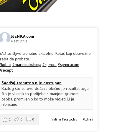
SJENICA.com
4 sati prije
SAD su šljive trenutno aktuelne. Kolač koji obavezno
treba da probate.
#kolaci
#marininakuhinja
#sjenica
#sjenicacom
#recepti
Sadržaj trenutno nije dostupan
Razlog što se ovo dešava obično je rezultat toga
što je vlasnik to podijelio s manjom grupom
osoba, promijenio ko to može vidjeti ili je
izbrisano.
1
0
0
Vidi na Facebook-u
·
Podijeli