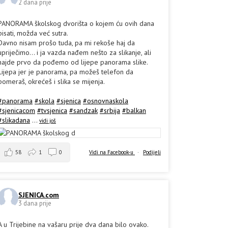
2 dana prije
PANORAMA školskog dvorišta o kojem ću ovih dana
pisati, možda već sutra.
Davno nisam prošo tuda, pa mi rekoše haj da
upriječimo... i ja vazda nađem nešto za slikanje, ali
hajde prvo da pođemo od lijepe panorama slike.
Lijepa jer je panorama, pa možeš telefon da
pomeraš, okrećeš i slika se mijenja.
#panorama
#skola
#sjenica
#osnovnaskola
#sjenicacom
#tvsjenica
#sandzak
#srbija
#balkan
#slikadana
...
vidi još
58
1
0
Vidi na Facebook-u
·
Podijeli
SJENICA.com
3 dana prije
A u Trijebine na vašaru prije dva dana bilo ovako.