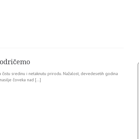
 odričemo
a čistu sredinu i netaknutu prirodu. Nažalost, devedesetih godina
 nasilje čoveka nad […]