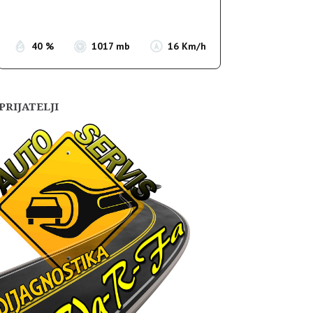
Sunset:
19:54
40 %
1017 mb
16 Km/h
PRIJATELJI