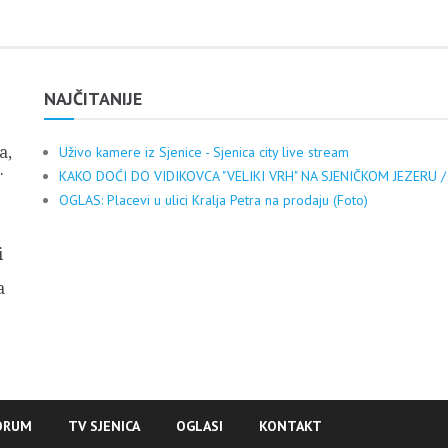
NAJČITANIJE
a,
Uživo kamere iz Sjenice - Sjenica city live stream
.
KAKO DOĆI DO VIDIKOVCA "VELIKI VRH" NA SJENIČKOM JEZERU /
OGLAS: Placevi u ulici Kralja Petra na prodaju (Foto)
i
a
ORUM
TV SJENICA
OGLASI
KONTAKT