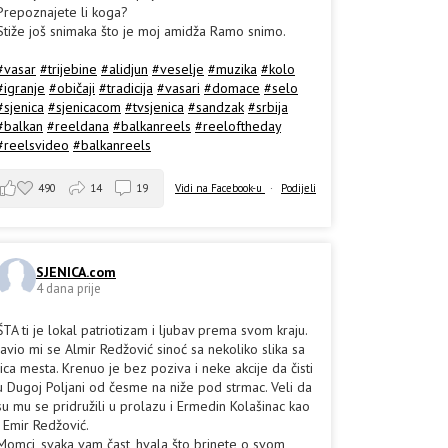
Prepoznajete li koga?
Stiže još snimaka što je moj amidža Ramo snimo.
#vasar
#trijebine
#alidjun
#veselje
#muzika
#kolo
#igranje
#običaji
#tradicija
#vasari
#domace
#selo
#sjenica
#sjenicacom
#tvsjenica
#sandzak
#srbija
#balkan
#reeldana
#balkanreels
#reeloftheday
#reelsvideo
#balkanreels
490
14
19
Vidi na Facebook-u
·
Podijeli
SJENICA.com
4 dana prije
ŠTA ti je lokal patriotizam i ljubav prema svom kraju.
Javio mi se Almir Redžović sinoć sa nekoliko slika sa
lica mesta. Krenuo je bez poziva i neke akcije da čisti
u Dugoj Poljani od česme na niže pod strmac. Veli da
su mu se pridružili u prolazu i Ermedin Kolašinac kao
i Emir Redžović.
Momci, svaka vam čast, hvala što brinete o svom