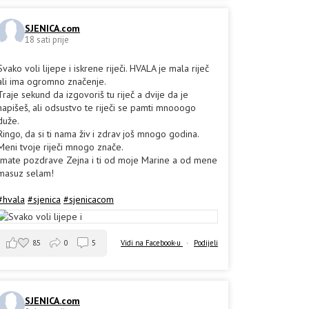
SJENICA.com
18 sati prije
Svako voli lijepe i iskrene riječi. HVALA je mala riječ
ali ima ogromno značenje.
Traje sekund da izgovoriš tu riječ a dvije da je
napišeš, ali odsustvo te riječi se pamti mnooogo
duže.
Ringo, da si ti nama živ i zdrav još mnogo godina.
Meni tvoje riječi mnogo znače.
Imate pozdrave Zejna i ti od moje Marine a od mene
masuz selam!
#hvala
#sjenica
#sjenicacom
85
0
5
Vidi na Facebook-u
·
Podijeli
SJENICA.com