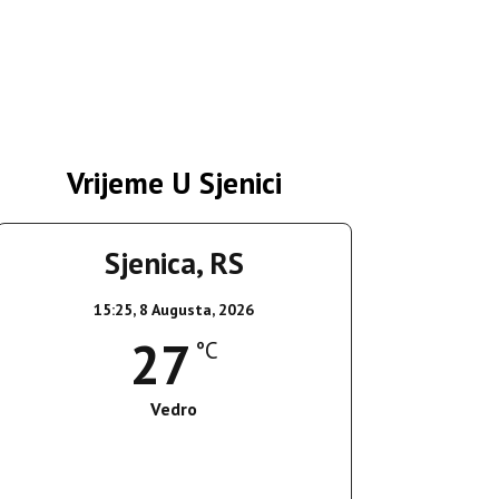
Vrijeme U Sjenici
Sjenica, RS
15:25,
8 Augusta, 2026
27
°C
Vedro
Wind Gust:
13 Km/h
Clouds:
0%
Sunrise:
05:37