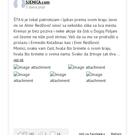
SJENICA.com
3 dana prije
ŠTA ti je lokal patriotizam i ljubav prema svom kraju. Javio
mi se Almir Redžović sinoć sa nekoliko slika sa lica mesta.
Krenuo je bez poziva i neke akcije da čisti u Dugoj Poljani
od česme na niže pod strmac. Veli da su mu se pridružili u
prolazu i Ermedin Kolašinac kao i Emir Redžović.
Momci, svaka vam čast, hvala što brinete o svom kraju,
hvala što brinete o svima nama. Svako da žrtvuje sat dva
...
vidi još
167
2
16
Vidi na Facebook-u
·
Podijeli