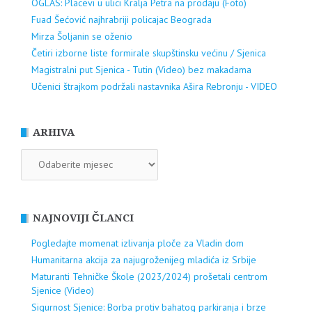
OGLAS: Placevi u ulici Kralja Petra na prodaju (Foto)
Fuad Šećović najhrabriji policajac Beograda
Mirza Šoljanin se oženio
Četiri izborne liste formirale skupštinsku većinu / Sjenica
Magistralni put Sjenica - Tutin (Video) bez makadama
Učenici štrajkom podržali nastavnika Ašira Rebronju - VIDEO
ARHIVA
ARHIVA
NAJNOVIJI ČLANCI
Pogledajte momenat izlivanja ploče za Vladin dom
Humanitarna akcija za najugroženijeg mladića iz Srbije
Maturanti Tehničke Škole (2023/2024) prošetali centrom
Sjenice (Video)
Sigurnost Sjenice: Borba protiv bahatog parkiranja i brze