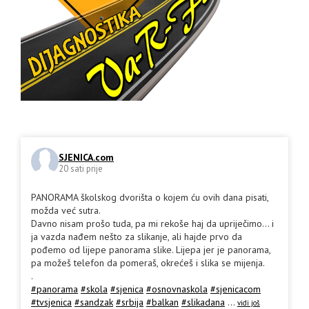
SJENICA.com
20 sati prije
PANORAMA školskog dvorišta o kojem ću ovih dana pisati,
možda već sutra.
Davno nisam prošo tuda, pa mi rekoše haj da upriječimo... i
ja vazda nađem nešto za slikanje, ali hajde prvo da
pođemo od lijepe panorama slike. Lijepa jer je panorama,
pa možeš telefon da pomeraš, okrećeš i slika se mijenja.
.
#panorama
#skola
#sjenica
#osnovnaskola
#sjenicacom
#tvsjenica
#sandzak
#srbija
#balkan
#slikadana
...
vidi još