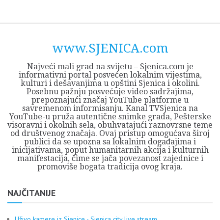
Skip
Opština
JEZERO
FORUM
Početna
Istorija
Privreda
Kultura
Geografija
O
REGIONALNI
ZMAJEVAC
TV
TV
OGLASI
Kontakt
to
Sjenica
Opštine
tvrđavi
CENTAR
iz
SJENICA
content
Sjenica
Sandžaka
www.SJENICA.com
Najveći mali grad na svijetu – Sjenica.com je
informativni portal posvećen lokalnim vijestima,
kulturi i dešavanjima u opštini Sjenica i okolini.
Posebnu pažnju posvećuje video sadržajima,
prepoznajući značaj YouTube platforme u
savremenom informisanju. Kanal TVSjenica na
YouTube-u pruža autentične snimke grada, Pešterske
visoravni i okolnih sela, obuhvatajući raznovrsne teme
od društvenog značaja. Ovaj pristup omogućava široj
publici da se upozna sa lokalnim događajima i
inicijativama, poput humanitarnih akcija i kulturnih
manifestacija, čime se jača povezanost zajednice i
promoviše bogata tradicija ovog kraja.
NAJČITANIJE
Uživo kamere iz Sjenice - Sjenica city live stream