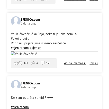
SJENICA.com
3 dana prije
Veliki čoveče, čika Bajo, neka ti je laka zemlja.
Pokoj ti duši.
Rodbini i prijateljima iskreno saučešće.
#sjenicacom
#sjenica
Vidi na Facebook-u
·
Podijeli
121
4
150
SJENICA.com
4 dana prije
Đe sam ovo, šta se vidi? ♥️♥️♥️
.
#sjenicacom