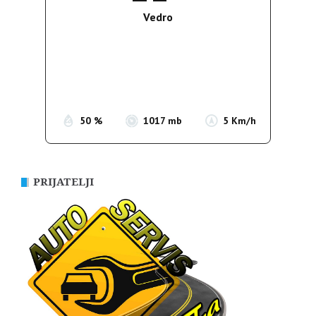
Vedro
Wind Gust:
5 Km/h
Clouds:
8%
Sunrise:
05:36
Sunset:
19:55
50 %
1017 mb
5 Km/h
PRIJATELJI