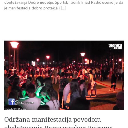
obeležavanja Dečije nedelje. Sportski radnik Irhad Rastić ocenio je da
je manifestacija dobro protekla i […]
Održana manifestacija povodom