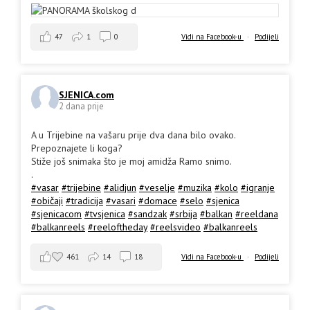
47
1
0
Vidi na Facebook-u
·
Podijeli
SJENICA.com
2 dana prije
A u Trijebine na vašaru prije dva dana bilo ovako.
Prepoznajete li koga?
Stiže još snimaka što je moj amidža Ramo snimo.
.
#vasar
#trijebine
#alidjun
#veselje
#muzika
#kolo
#igranje
#običaji
#tradicija
#vasari
#domace
#selo
#sjenica
#sjenicacom
#tvsjenica
#sandzak
#srbija
#balkan
#reeldana
#balkanreels
#reeloftheday
#reelsvideo
#balkanreels
461
14
18
Vidi na Facebook-u
·
Podijeli