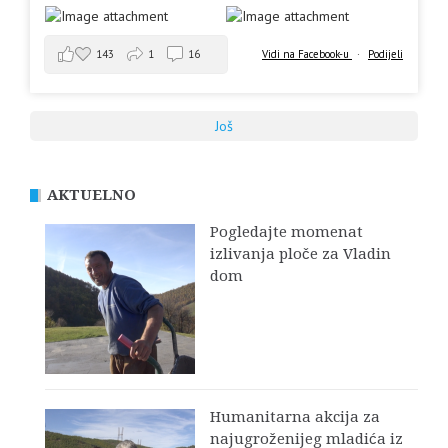
143
1
16
Vidi na Facebook-u
·
Podijeli
Još
AKTUELNO
Pogledajte momenat
izlivanja ploče za Vladin
dom
Humanitarna akcija za
najugroženijeg mladića iz