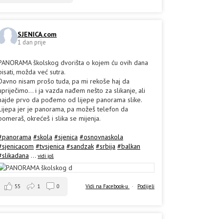
SJENICA.com
1 dan prije
PANORAMA školskog dvorišta o kojem ću ovih dana
pisati, možda već sutra.
Davno nisam prošo tuda, pa mi rekoše haj da
upriječimo... i ja vazda nađem nešto za slikanje, ali
hajde prvo da pođemo od lijepe panorama slike.
Lijepa jer je panorama, pa možeš telefon da
pomeraš, okrećeš i slika se mijenja.
#panorama
#skola
#sjenica
#osnovnaskola
#sjenicacom
#tvsjenica
#sandzak
#srbija
#balkan
#slikadana
...
vidi još
55
1
0
Vidi na Facebook-u
·
Podijeli