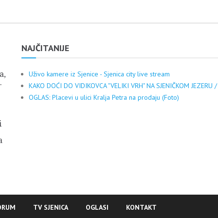
NAJČITANIJE
a,
Uživo kamere iz Sjenice - Sjenica city live stream
.
KAKO DOĆI DO VIDIKOVCA "VELIKI VRH" NA SJENIČKOM JEZERU /
OGLAS: Placevi u ulici Kralja Petra na prodaju (Foto)
i
a
ORUM
TV SJENICA
OGLASI
KONTAKT