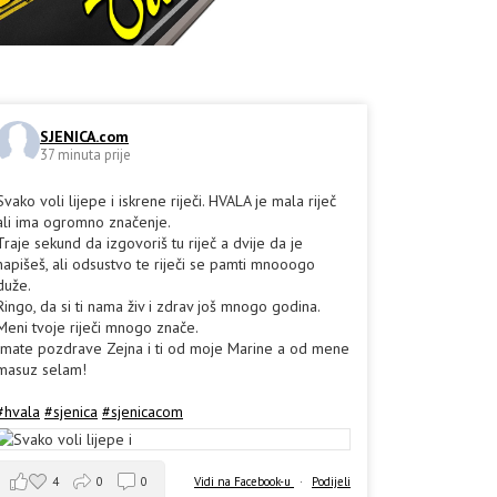
SJENICA.com
37 minuta prije
Svako voli lijepe i iskrene riječi. HVALA je mala riječ
ali ima ogromno značenje.
Traje sekund da izgovoriš tu riječ a dvije da je
napišeš, ali odsustvo te riječi se pamti mnooogo
duže.
Ringo, da si ti nama živ i zdrav još mnogo godina.
Meni tvoje riječi mnogo znače.
Imate pozdrave Zejna i ti od moje Marine a od mene
masuz selam!
#hvala
#sjenica
#sjenicacom
4
0
0
Vidi na Facebook-u
·
Podijeli