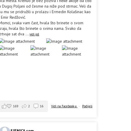
lica mesta. Krenuo je bez poziva i neke akcije da čisti
u Dugoj Poljani od česme na niže pod strmac. Veli da
su mu se pridružili u prolazu i Ermedin Kolašinac kao
i Emir Redžović.
Momci, svaka vam čast, hvala što brinete o svom
kraju, hvala što brinete o svima nama. Svako da
žrtvuje sat dva
...
vidi još
169
2
16
Vidi na Facebook-u
·
Podijeli
SJENICA.com