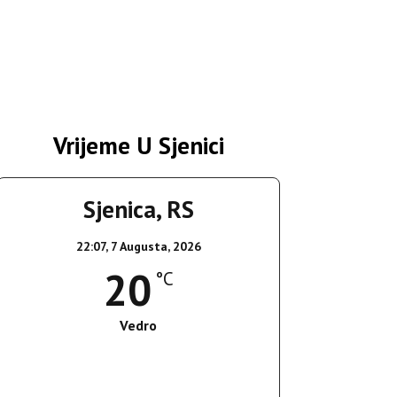
Vrijeme U Sjenici
Sjenica, RS
22:07,
7 Augusta, 2026
20
°C
Vedro
Wind Gust:
3 Km/h
Clouds:
2%
Sunrise:
05:36