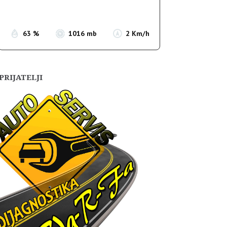
Sunset:
19:55
63 %
1016 mb
2 Km/h
PRIJATELJI