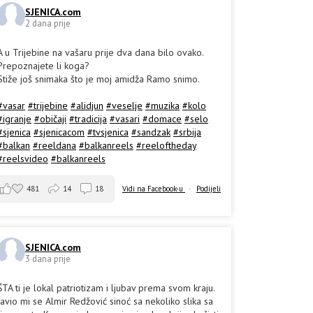
SJENICA.com
2 dana prije
A u Trijebine na vašaru prije dva dana bilo ovako.
Prepoznajete li koga?
Stiže još snimaka što je moj amidža Ramo snimo.
#vasar
#trijebine
#alidjun
#veselje
#muzika
#kolo
#igranje
#običaji
#tradicija
#vasari
#domace
#selo
#sjenica
#sjenicacom
#tvsjenica
#sandzak
#srbija
#balkan
#reeldana
#balkanreels
#reeloftheday
#reelsvideo
#balkanreels
481
14
18
Vidi na Facebook-u
·
Podijeli
SJENICA.com
3 dana prije
ŠTA ti je lokal patriotizam i ljubav prema svom kraju.
Javio mi se Almir Redžović sinoć sa nekoliko slika sa