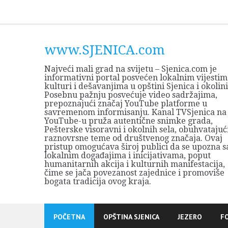
Skip
to
content
www.SJENICA.com
Najveći mali grad na svijetu – Sjenica.com je
informativni portal posvećen lokalnim vijestim
kulturi i dešavanjima u opštini Sjenica i okolini
Posebnu pažnju posvećuje video sadržajima,
prepoznajući značaj YouTube platforme u
savremenom informisanju. Kanal TVSjenica na
YouTube-u pruža autentične snimke grada,
Pešterske visoravni i okolnih sela, obuhvatajuć
raznovrsne teme od društvenog značaja. Ovaj
pristup omogućava široj publici da se upozna s
lokalnim događajima i inicijativama, poput
humanitarnih akcija i kulturnih manifestacija,
čime se jača povezanost zajednice i promoviše
bogata tradicija ovog kraja.
POČETNA
OPŠTINA SJENICA
JEZERO
F