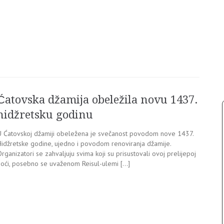
Ćatovska džamija obeležila novu 1437.
hidžretsku godinu
U Ćatovskoj džamiji obeležena je svečanost povodom nove 1437.
Hidžretske godine, ujedno i povodom renoviranja džamije.
rganizatori se zahvaljuju svima koji su prisustovali ovoj prelijepoj
noći, posebno se uvaženom Reisul-ulemi […]