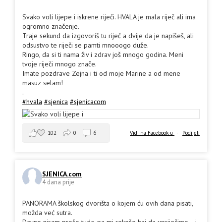
Svako voli lijepe i iskrene riječi. HVALA je mala riječ ali ima
ogromno značenje.
Traje sekund da izgovoriš tu riječ a dvije da je napišeš, ali
odsustvo te riječi se pamti mnooogo duže.
Ringo, da si ti nama živ i zdrav još mnogo godina. Meni
tvoje riječi mnogo znače.
Imate pozdrave Zejna i ti od moje Marine a od mene
masuz selam!
.
#hvala
#sjenica
#sjenicacom
102
0
6
Vidi na Facebook-u
·
Podijeli
SJENICA.com
4 dana prije
PANORAMA školskog dvorišta o kojem ću ovih dana pisati,
možda već sutra.
Davno nisam prošo tuda, pa mi rekoše haj da upriječimo... i