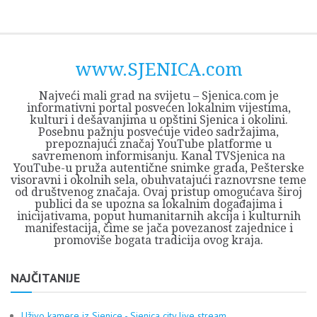
Skip
Opština
JEZERO
FORUM
Početna
Istorija
Privreda
Kultura
Geografija
O
REGIONALNI
ZMAJEVAC
TV
TV
OGLASI
Kontakt
to
Sjenica
Opštine
tvrđavi
CENTAR
iz
SJENICA
content
Sjenica
Sandžaka
www.SJENICA.com
Najveći mali grad na svijetu – Sjenica.com je
informativni portal posvećen lokalnim vijestima,
kulturi i dešavanjima u opštini Sjenica i okolini.
Posebnu pažnju posvećuje video sadržajima,
prepoznajući značaj YouTube platforme u
savremenom informisanju. Kanal TVSjenica na
YouTube-u pruža autentične snimke grada, Pešterske
visoravni i okolnih sela, obuhvatajući raznovrsne teme
od društvenog značaja. Ovaj pristup omogućava široj
publici da se upozna sa lokalnim događajima i
inicijativama, poput humanitarnih akcija i kulturnih
manifestacija, čime se jača povezanost zajednice i
promoviše bogata tradicija ovog kraja.
NAJČITANIJE
Uživo kamere iz Sjenice - Sjenica city live stream