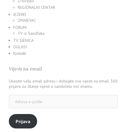
O tvrđavi
REGIONALNI CENTAR
JEZERO
ZMAJEVAC
FORUM
TV iz Sandžaka
TV SJENICA
OGLASI
Kontakt
Vijesti na email
Unesite vašu email adresu i dobijajte sve vijesti na email. 360
prijave za čitanje vijesti u sandučetu već imamo.
Adresa
e-
pošte
Prijava