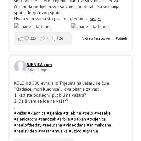
smo odlične aktere u njemu i kadrovi su vrhusnki. Jedva
čekam da podijelim sve sa vama, od detalja sa snimanja
spota, do gotovog spota.
Hvala vam svima što pratite i gledate
...
vidi još
223
4
26
Vidi na Facebook-u
·
Podijeli
SJENICA.com
2 dana prije
KOLO od 500 evra, a iz Trijebina na vašaru se čuje
"Kladnice, mori Kladnice"... dva pitanja za vas:
1. kad ste poslednji put bili na vašaru?
2. Da li vam se ide na vašar?
.
#vašar
#kladnica
#sjenica
#trijebine
#selo
#veselje
#sjenica
com
#sandzak
#srbija
#balkan
#tvsjenica
#reeloftheday
#reeldana
#videodana
#snimakdana
#reelsvideo
#vasar
#muzika
#uzivo
#igranje