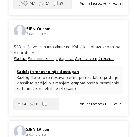
447
27
29
Vidi na Facebook-u
·
Podijeli
SJENICA.com
2 dana prije
SAD su šljive trenutno aktuelne. Kolač koji obavezno treba
da probate.
#kolaci
#marininakuhinja
#sjenica
#sjenicacom
#recepti
Sadržaj trenutno nije dostupan
Razlog što se ovo dešava obično je rezultat toga što je
vlasnik to podijelio s manjom grupom osoba, promijenio
ko to može vidjeti ili je izbrisano.
4
0
0
Vidi na Facebook-u
·
Podijeli
SJENICA.com
2 dana prije