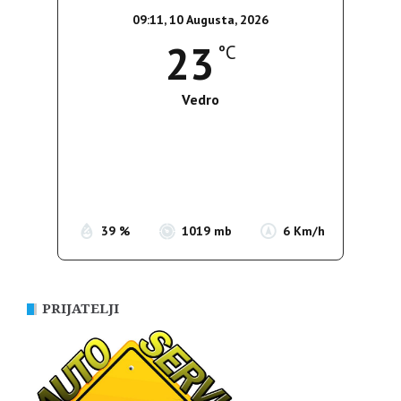
09:11,
10 Augusta, 2026
23
°C
Vedro
Wind Gust:
7 Km/h
Clouds:
0%
Sunrise:
05:39
Sunset:
19:51
39 %
1019 mb
6 Km/h
PRIJATELJI