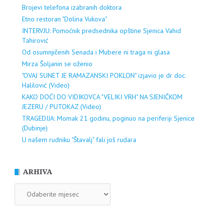
Brojevi telefona izabranih doktora
Etno restoran "Dolina Vukova"
INTERVJU: Pomoćnik predsednika opštine Sjenica Vahid
Tahirović
Od osumnjičenih Senada i Mubere ni traga ni glasa
Mirza Šoljanin se oženio
"OVAJ SUNET JE RAMAZANSKI POKLON" izjavio je dr doc.
Halilović (Video)
KAKO DOĆI DO VIDIKOVCA "VELIKI VRH" NA SJENIČKOM
JEZERU / PUTOKAZ (Video)
TRAGEDIJA: Momak 21 godinu, poginuo na periferiji Sjenice
(Dubinje)
U našem rudniku "Štavalj" fali još rudara
ARHIVA
ARHIVA