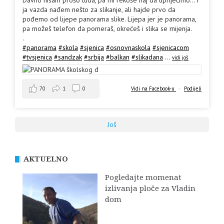
ja vazda nađem nešto za slikanje, ali hajde prvo da
pođemo od lijepe panorama slike. Lijepa jer je panorama,
pa možeš telefon da pomeraš, okrećeš i slika se mijenja.
.
#panorama
#skola
#sjenica
#osnovnaskola
#sjenicacom
#tvsjenica
#sandzak
#srbija
#balkan
#slikadana
...
vidi još
70
1
0
Vidi na Facebook-u
·
Podijeli
Još
AKTUELNO
Pogledajte momenat
izlivanja ploče za Vladin
dom