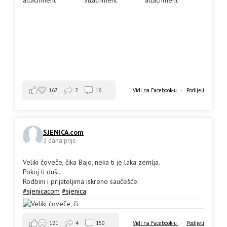
167
2
16
Vidi na Facebook-u
·
Podijeli
SJENICA.com
3 dana prije
Veliki čoveče, čika Bajo, neka ti je laka zemlja.
Pokoj ti duši.
Rodbini i prijateljima iskreno saučešće.
#sjenicacom
#sjenica
Vidi na Facebook-u
·
Podijeli
121
4
150