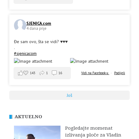
SJENICA.com
4 dana prije
Đe sam ovo, šta se vidi? ♥️♥️♥️
.
#sjenicacom
143
1
16
Vidi na Facebook-u
·
Podijeli
Još
AKTUELNO
Pogledajte momenat
izlivanja ploče za Vladin