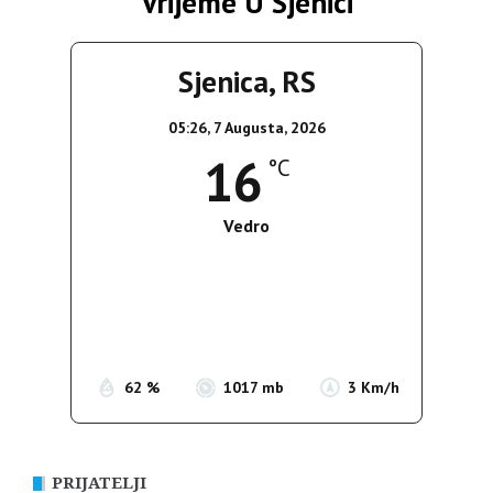
Vrijeme U Sjenici
Sjenica, RS
05:26,
7 Augusta, 2026
16
°C
Vedro
Wind Gust:
3 Km/h
Clouds:
8%
Sunrise:
05:36
Sunset:
19:55
62 %
1017 mb
3 Km/h
PRIJATELJI