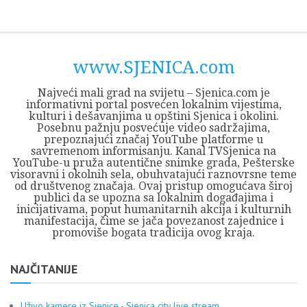
Skip
Opština
JEZERO
FORUM
Početna
Istorija
Privreda
Kultura
Geografija
O
REGIONALNI
ZMAJEVAC
TV
TV
OGLASI
Kontakt
to
Sjenica
Opštine
tvrđavi
CENTAR
iz
SJENICA
content
Sjenica
Sandžaka
www.SJENICA.com
Najveći mali grad na svijetu – Sjenica.com je
informativni portal posvećen lokalnim vijestima,
kulturi i dešavanjima u opštini Sjenica i okolini.
Posebnu pažnju posvećuje video sadržajima,
prepoznajući značaj YouTube platforme u
savremenom informisanju. Kanal TVSjenica na
YouTube-u pruža autentične snimke grada, Pešterske
visoravni i okolnih sela, obuhvatajući raznovrsne teme
od društvenog značaja. Ovaj pristup omogućava široj
publici da se upozna sa lokalnim događajima i
inicijativama, poput humanitarnih akcija i kulturnih
manifestacija, čime se jača povezanost zajednice i
promoviše bogata tradicija ovog kraja.
NAJČITANIJE
Uživo kamere iz Sjenice - Sjenica city live stream