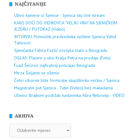
NAJČITANIJE
Uživo kamere iz Sjenice - Sjenica city live stream
KAKO DOĆI DO VIDIKOVCA "VELIKI VRH" NA SJENIČKOM
JEZERU / PUTOKAZ (Video)
INTERVJU: Pomoćnik predsednika opštine Sjenica Vahid
Tahirović
Sjeničanka Fahira Fazlić osvojila zlato u Beogradu
OGLAS: Placevi u ulici Kralja Petra na prodaju (Foto)
Fuad Šećović najhrabriji policajac Beograda
Mirza Šoljanin se oženio
Četiri izborne liste formirale skupštinsku većinu / Sjenica
Magistralni put Sjenica - Tutin (Video) bez makadama
Učenici štrajkom podržali nastavnika Ašira Rebronju - VIDEO
ARHIVA
ARHIVA