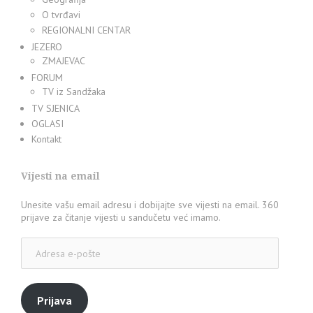
O tvrđavi
REGIONALNI CENTAR
JEZERO
ZMAJEVAC
FORUM
TV iz Sandžaka
TV SJENICA
OGLASI
Kontakt
Vijesti na email
Unesite vašu email adresu i dobijajte sve vijesti na email. 360
prijave za čitanje vijesti u sandučetu već imamo.
Adresa
e-
pošte
Prijava