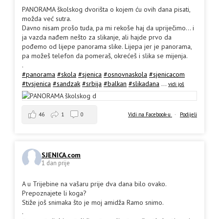
PANORAMA školskog dvorišta o kojem ću ovih dana pisati,
možda već sutra.
Davno nisam prošo tuda, pa mi rekoše haj da upriječimo... i
ja vazda nađem nešto za slikanje, ali hajde prvo da
pođemo od lijepe panorama slike. Lijepa jer je panorama,
pa možeš telefon da pomeraš, okrećeš i slika se mijenja.
.
#panorama
#skola
#sjenica
#osnovnaskola
#sjenicacom
#tvsjenica
#sandzak
#srbija
#balkan
#slikadana
...
vidi još
46
1
0
Vidi na Facebook-u
·
Podijeli
SJENICA.com
1 dan prije
A u Trijebine na vašaru prije dva dana bilo ovako.
Prepoznajete li koga?
Stiže još snimaka što je moj amidža Ramo snimo.
.