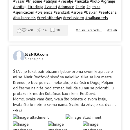
#vasar
#trijebine
#alidjun
#veselje
#muzika
#kolo
#igranje
#običaji
#tradicija
#vasari
#domace
#selo
#sjenica
#sjenicacom
#tvsjenica
#sandzak
#srbija
#balkan
#reeldana
#balkanreels
#reeloftheday
#reelsvideo
#balkanreels
460
14
18
Vidi na Facebook-u
·
Podijeli
SJENICA.com
3 dana prije
ŠTA ti je lokal patriotizam i ljubav prema svom kraju. Javio
mi se Almir Redžović sinoć sa nekoliko slika sa lica mesta.
Krenuo je bez poziva i neke akcije da čisti u Dugoj Poljani
od česme na niže pod strmac. Veli da su mu se pridružili u
prolazu i Ermedin Kolašinac kao i Emir Redžović.
Momci, svaka vam čast, hvala što brinete o svom kraju,
hvala što brinete o svima nama. Svako da žrtvuje sat dva
...
vidi još