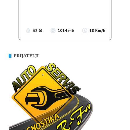
Clouds:
15%
Sunrise:
05:36
Sunset:
19:55
32 %
1014 mb
18 Km/h
PRIJATELJI