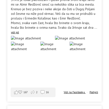
mi se Almir Redžović sinoć sa nekoliko slika sa lica mesta.
Krenuo je bez poziva i neke akcije da čisti u Dugoj Poljani
od česme na niže pod strmac. Veli da su mu se pridružili u
prolazu i Ermedin Kolašinac kao i Emir Redžović.
Momci, svaka vam čast, hvala što brinete o svom kraju,
hvala što brinete o svima nama. Svako da žrtvuje sat dva
...
vidi još
167
2
16
Vidi na Facebook-u
·
Podijeli