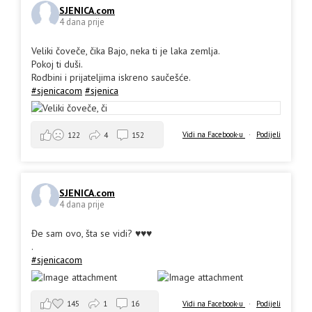
SJENICA.com
4 dana prije
Veliki čoveče, čika Bajo, neka ti je laka zemlja.
Pokoj ti duši.
Rodbini i prijateljima iskreno saučešće.
#sjenicacom
#sjenica
Vidi na Facebook-u
·
Podijeli
122
4
152
SJENICA.com
4 dana prije
Đe sam ovo, šta se vidi? ♥️♥️♥️
.
#sjenicacom
145
1
16
Vidi na Facebook-u
·
Podijeli