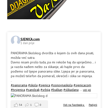
SJENICA.com
1 dan prije
PANORAMA školskog dvorišta o kojem ću ovih dana pisati,
možda već sutra.
Davno nisam prošo tuda, pa mi rekoše haj da upriječimo... i
ja vazda nađem nešto za slikanje, ali hajde prvo da
pođemo od lijepe panorama slike. Lijepa jer je panorama,
pa možeš telefon da pomeraš, okrećeš i slika se mijenja.
.
#panorama
#skola
#sjenica
#osnovnaskola
#sjenicacom
#tvsjenica
#sandzak
#srbija
#balkan
#slikadana
...
vidi još
54
1
0
Vidi na Facebook-u
·
Podijeli