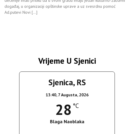
decenije imali priliku da u svom gradu imaju jedan kulturno-zabavni
događaj, u organizaciji opštinske uprave a uz svesrdnu pomoć
Ad.putevi Novi […]
Vrijeme U Sjenici
Sjenica, RS
13:40,
7 Augusta, 2026
28
°C
Blaga Naoblaka
Wind Gust:
23 Km/h