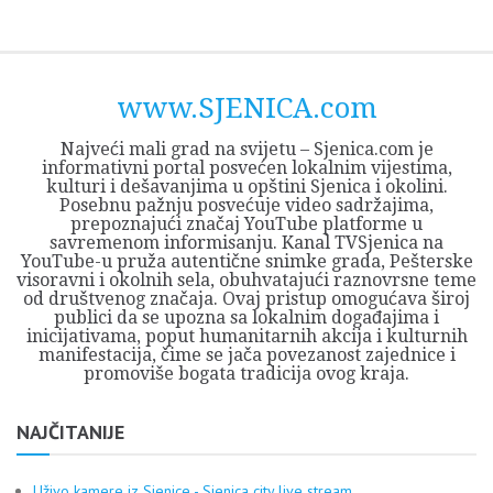
Skip
Opština
JEZERO
FORUM
Početna
Istorija
Privreda
Kultura
Geografija
O
REGIONALNI
ZMAJEVAC
TV
TV
OGLASI
Kontakt
to
Sjenica
Opštine
tvrđavi
CENTAR
iz
SJENICA
content
Sjenica
Sandžaka
www.SJENICA.com
Najveći mali grad na svijetu – Sjenica.com je
informativni portal posvećen lokalnim vijestima,
kulturi i dešavanjima u opštini Sjenica i okolini.
Posebnu pažnju posvećuje video sadržajima,
prepoznajući značaj YouTube platforme u
savremenom informisanju. Kanal TVSjenica na
YouTube-u pruža autentične snimke grada, Pešterske
visoravni i okolnih sela, obuhvatajući raznovrsne teme
od društvenog značaja. Ovaj pristup omogućava široj
publici da se upozna sa lokalnim događajima i
inicijativama, poput humanitarnih akcija i kulturnih
manifestacija, čime se jača povezanost zajednice i
promoviše bogata tradicija ovog kraja.
NAJČITANIJE
Uživo kamere iz Sjenice - Sjenica city live stream