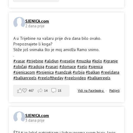
SJENICA.com
2 dana prije
A u Trijebine na vašaru prije dva dana bilo ovako.
Prepoznajete li koga?
Stiže još snimaka što je moj amidža Ramo snimo.
.
#vasar
#trijebine
#alidjun
#veselje
#muzika
#kolo
#igranje
#običaji
#tradicija
#vasari
#domace
#selo
#sjenica
#sjenicacom
#tvsjenica
#sandzak
#srbija
#balkan
#reeldana
#balkanreels
#reeloftheday
#reelsvideo
#balkanreels
467
14
18
Vidi na Facebook-u
·
Podijeli
SJENICA.com
3 dana prije
ŠTA ti je lokal patriotizam i ljubav prema svom kraju. Javio