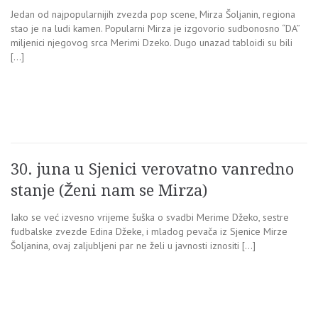
Jedan od najpopularnijih zvezda pop scene, Mirza Šoljanin, regiona
stao je na ludi kamen. Popularni Mirza je izgovorio sudbonosno “DA”
miljenici njegovog srca Merimi Dzeko. Dugo unazad tabloidi su bili
[…]
30. juna u Sjenici verovatno vanredno
stanje (Ženi nam se Mirza)
Iako se već izvesno vrijeme šuška o svadbi Merime Džeko, sestre
fudbalske zvezde Edina Džeke, i mladog pevača iz Sjenice Mirze
Šoljanina, ovaj zaljubljeni par ne želi u javnosti iznositi […]