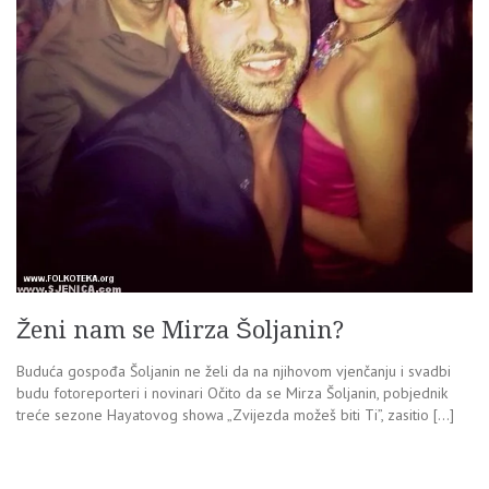
Ženi nam se Mirza Šoljanin?
Buduća gospođa Šoljanin ne želi da na njihovom vjenčanju i svadbi
budu fotoreporteri i novinari Očito da se Mirza Šoljanin, pobjednik
treće sezone Hayatovog showa „Zvijezda možeš biti Ti”, zasitio […]