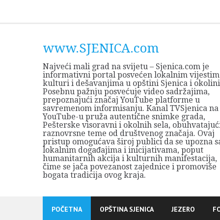
Skip
to
content
www.SJENICA.com
Najveći mali grad na svijetu – Sjenica.com je
informativni portal posvećen lokalnim vijestim
kulturi i dešavanjima u opštini Sjenica i okolini
Posebnu pažnju posvećuje video sadržajima,
prepoznajući značaj YouTube platforme u
savremenom informisanju. Kanal TVSjenica na
YouTube-u pruža autentične snimke grada,
Pešterske visoravni i okolnih sela, obuhvatajuć
raznovrsne teme od društvenog značaja. Ovaj
pristup omogućava široj publici da se upozna s
lokalnim događajima i inicijativama, poput
humanitarnih akcija i kulturnih manifestacija,
čime se jača povezanost zajednice i promoviše
bogata tradicija ovog kraja.
POČETNA
OPŠTINA SJENICA
JEZERO
F