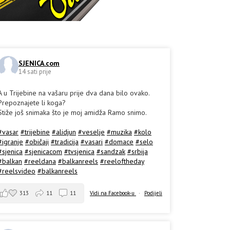
SJENICA.com
14 sati prije
A u Trijebine na vašaru prije dva dana bilo ovako.
Prepoznajete li koga?
Stiže još snimaka što je moj amidža Ramo snimo.
#vasar
#trijebine
#alidjun
#veselje
#muzika
#kolo
#igranje
#običaji
#tradicija
#vasari
#domace
#selo
#sjenica
#sjenicacom
#tvsjenica
#sandzak
#srbija
#balkan
#reeldana
#balkanreels
#reeloftheday
#reelsvideo
#balkanreels
313
11
11
Vidi na Facebook-u
·
Podijeli