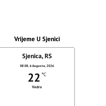
Vrijeme U Sjenici
Sjenica, RS
08:08,
6 Augusta, 2026
22
°C
Vedro
Wind Gust:
5 Km/h
Clouds:
0%
Sunrise:
05:35