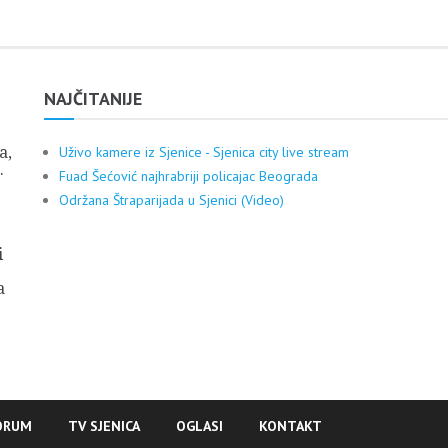
NAJČITANIJE
a,
Uživo kamere iz Sjenice - Sjenica city live stream
.
Fuad Šećović najhrabriji policajac Beograda
Održana Štraparijada u Sjenici (Video)
i
a
ORUM
TV SJENICA
OGLASI
KONTAKT