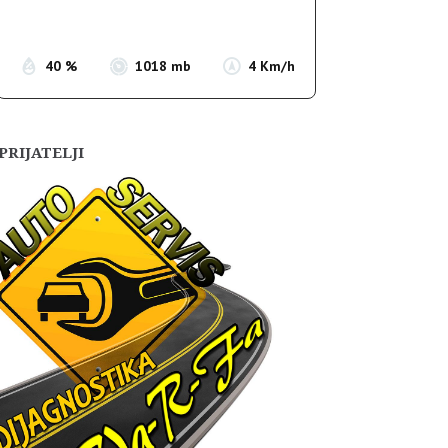
Sunset:
19:56
40 %
1018 mb
4 Km/h
PRIJATELJI