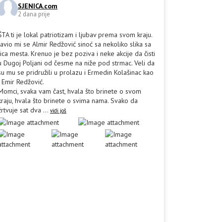
SJENICA.com
2 dana prije
ŠTA ti je lokal patriotizam i ljubav prema svom kraju.
Javio mi se Almir Redžović sinoć sa nekoliko slika sa
lica mesta. Krenuo je bez poziva i neke akcije da čisti
u Dugoj Poljani od česme na niže pod strmac. Veli da
su mu se pridružili u prolazu i Ermedin Kolašinac kao
i Emir Redžović.
Momci, svaka vam čast, hvala što brinete o svom
kraju, hvala što brinete o svima nama. Svako da
žrtvuje sat dva
...
vidi još