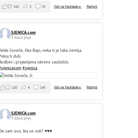
162
2
15
Vidi na Facebook-u
·
Podijeli
SJENICA.com
3 dana prije
Veliki čoveče, čika Bajo, neka ti je laka zemlja.
Pokoj ti duši.
Rodbini i prijateljima iskreno saučešće.
#sjenicacom
#sjenica
Vidi na Facebook-u
·
Podijeli
120
4
147
SJENICA.com
3 dana prije
Đe sam ovo, šta se vidi? ♥️♥️♥️