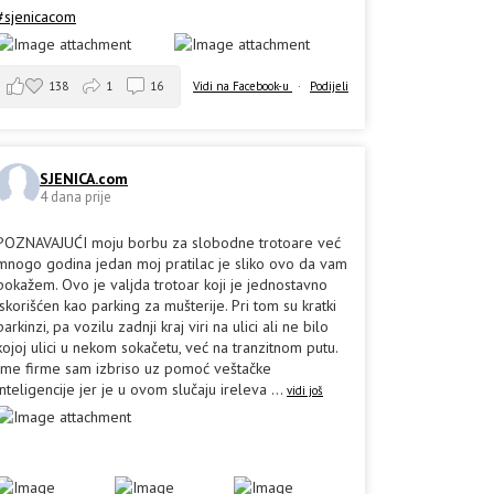
#sjenicacom
138
1
16
Vidi na Facebook-u
·
Podijeli
SJENICA.com
4 dana prije
POZNAVAJUĆI moju borbu za slobodne trotoare već
mnogo godina jedan moj pratilac je sliko ovo da vam
pokažem. Ovo je valjda trotoar koji je jednostavno
iskorišćen kao parking za mušterije. Pri tom su kratki
parkinzi, pa vozilu zadnji kraj viri na ulici ali ne bilo
kojoj ulici u nekom sokačetu, već na tranzitnom putu.
Ime firme sam izbriso uz pomoć veštačke
inteligencije jer je u ovom slučaju ireleva
...
vidi još