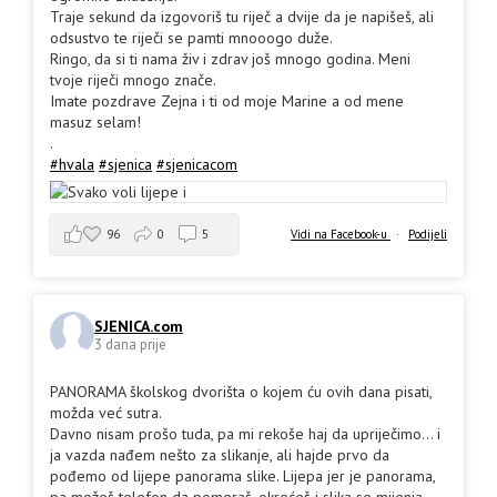
Traje sekund da izgovoriš tu riječ a dvije da je napišeš, ali
odsustvo te riječi se pamti mnooogo duže.
Ringo, da si ti nama živ i zdrav još mnogo godina. Meni
tvoje riječi mnogo znače.
Imate pozdrave Zejna i ti od moje Marine a od mene
masuz selam!
.
#hvala
#sjenica
#sjenicacom
96
0
5
Vidi na Facebook-u
·
Podijeli
SJENICA.com
3 dana prije
PANORAMA školskog dvorišta o kojem ću ovih dana pisati,
možda već sutra.
Davno nisam prošo tuda, pa mi rekoše haj da upriječimo... i
ja vazda nađem nešto za slikanje, ali hajde prvo da
pođemo od lijepe panorama slike. Lijepa jer je panorama,
pa možeš telefon da pomeraš, okrećeš i slika se mijenja.