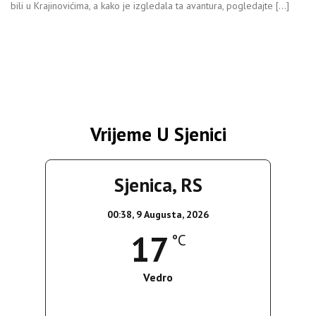
bili u Krajinovićima, a kako je izgledala ta avantura, pogledajte […]
Vrijeme U Sjenici
Sjenica, RS
00:38,
9 Augusta, 2026
17
°C
Vedro
Wind Gust:
5 Km/h
Clouds:
4%