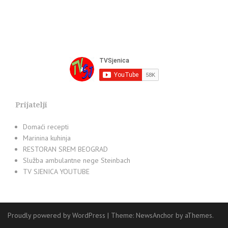
Prijatelji
Domaći recepti
Marinina kuhinja
RESTORAN SREM BEOGRAD
Služba ambulantne nege Steinbach
TV SJENICA YOUTUBE
Proudly powered by WordPress
|
Theme:
NewsAnchor
by aThemes.