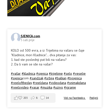
SJENICA.com
5 sati prije
KOLO od 500 evra, a iz Trijebina na vašaru se čuje
"Kladnice, mori Kladnice"... dva pitanja za vas:
1. kad ste poslednji put bili na vašaru?
2. Da li vam se ide na vašar?
.
#vašar
#kladnica
#sjenica
#trijebine
#selo
#veselje
#sjenica
com
#sandzak
#srbija
#balkan
#tvsjenica
#reeloftheday
#reeldana
#videodana
#snimakdana
#reelsvideo
#vasar
#muzika
#uzivo
#igranje
203
8
14
Vidi na Facebook-u
·
Podijeli