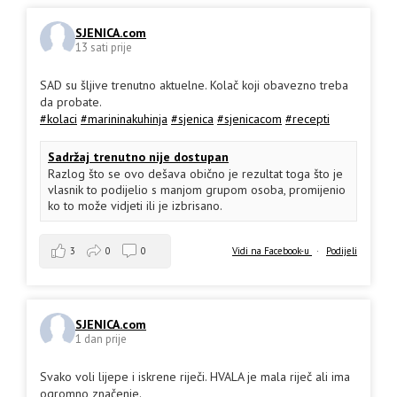
SJENICA.com
13 sati prije
SAD su šljive trenutno aktuelne. Kolač koji obavezno treba
da probate.
#kolaci
#marininakuhinja
#sjenica
#sjenicacom
#recepti
Sadržaj trenutno nije dostupan
Razlog što se ovo dešava obično je rezultat toga što je
vlasnik to podijelio s manjom grupom osoba, promijenio
ko to može vidjeti ili je izbrisano.
3
0
0
Vidi na Facebook-u
·
Podijeli
SJENICA.com
1 dan prije
Svako voli lijepe i iskrene riječi. HVALA je mala riječ ali ima
ogromno značenje.