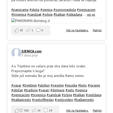
.
#panorama
#skola
#sjenica
#osnovnaskola
#sjenicacom
#tvsjenica
#sandzak
#srbija
#balkan
#slikadana
...
vidi još
65
1
0
Vidi na Facebook-u
·
Podijeli
SJENICA.com
3 dana prije
A u Trijebine na vašaru prije dva dana bilo ovako.
Prepoznajete li koga?
Stiže još snimaka što je moj amidža Ramo snimo.
.
#vasar
#trijebine
#alidjun
#veselje
#muzika
#kolo
#igranje
#običaji
#tradicija
#vasari
#domace
#selo
#sjenica
#sjenicacom
#tvsjenica
#sandzak
#srbija
#balkan
#reeldana
#balkanreels
#reeloftheday
#reelsvideo
#balkanreels
506
14
19
Vidi na Facebook-u
·
Podijeli