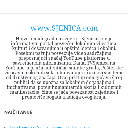
Skip
Opština
JEZERO
FORUM
Početna
Istorija
Privreda
Kultura
Geografija
O
REGIONALNI
ZMAJEVAC
TV
TV
OGLASI
Kontakt
to
Sjenica
Opštine
tvrđavi
CENTAR
iz
SJENICA
content
Sjenica
Sandžaka
www.SJENICA.com
Najveći mali grad na svijetu – Sjenica.com je
informativni portal posvećen lokalnim vijestima,
kulturi i dešavanjima u opštini Sjenica i okolini.
Posebnu pažnju posvećuje video sadržajima,
prepoznajući značaj YouTube platforme u
savremenom informisanju. Kanal TVSjenica na
YouTube-u pruža autentične snimke grada, Pešterske
visoravni i okolnih sela, obuhvatajući raznovrsne teme
od društvenog značaja. Ovaj pristup omogućava široj
publici da se upozna sa lokalnim događajima i
inicijativama, poput humanitarnih akcija i kulturnih
manifestacija, čime se jača povezanost zajednice i
promoviše bogata tradicija ovog kraja.
NAJČITANIJE
Uživo kamere iz Sjenice - Sjenica city live stream