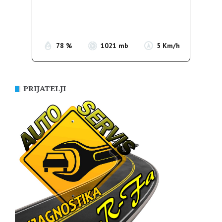
Sunrise:
05:38
Sunset:
19:52
78 %
1021 mb
5 Km/h
PRIJATELJI