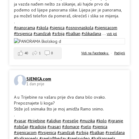
ja vazda nađem nešto za slikanje, ali hajde prvo da
pođemo od lijepe panorama slike. Lijepa jer je panorama,
pa možeš telefon da pomeraš, okrećeš i slika se mijenja.
.
#panorama
#skola
#sjenica
#osnovnaskola
#sjenicacom
#tvsjenica
#sandzak
#srbija
#balkan
#slikadana
...
vidi još
40
1
0
Vidi na Facebook-u
·
Podijeli
SJENICA.com
1 dan prije
A u Trijebine na vašaru prije dva dana bilo ovako.
Prepoznajete li koga?
Stiže još snimaka što je moj amidža Ramo snimo.
.
#vasar
#trijebine
#alidjun
#veselje
#muzika
#kolo
#igranje
#običaji
#tradicija
#vasari
#domace
#selo
#sjenica
#sjenicacom
#tvsjenica
#sandzak
#srbija
#balkan
#reeldana
#balkanreels
#reeloftheday
#reelsvideo
#balkanreels