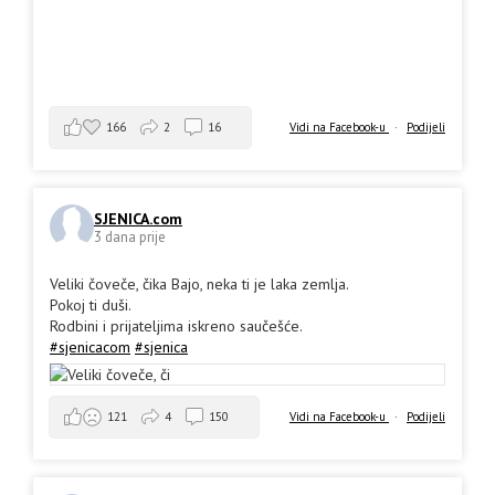
166
2
16
Vidi na Facebook-u
·
Podijeli
SJENICA.com
3 dana prije
Veliki čoveče, čika Bajo, neka ti je laka zemlja.
Pokoj ti duši.
Rodbini i prijateljima iskreno saučešće.
#sjenicacom
#sjenica
Vidi na Facebook-u
·
Podijeli
121
4
150