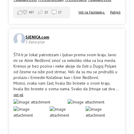
437
13
17
Vidi na Facebook-u
·
Podijeli
SJENICA.com
2 dana prije
ŠTA ti je lokal patriotizam i ljubav prema svom kraju. Javio
mi se Almir Redžović sinoć sa nekoliko slika sa lica mesta.
Krenuo je bez poziva i neke akcije da čisti u Dugoj Poljani
od česme na niže pod strmac. Veli da su mu se pridružili u
prolazu i Ermedin Kolašinac kao i Emir Redžović.
Momci, svaka vam čast, hvala što brinete o svom kraju,
hvala što brinete o svima nama. Svako da žrtvuje sat dva
...
vidi još