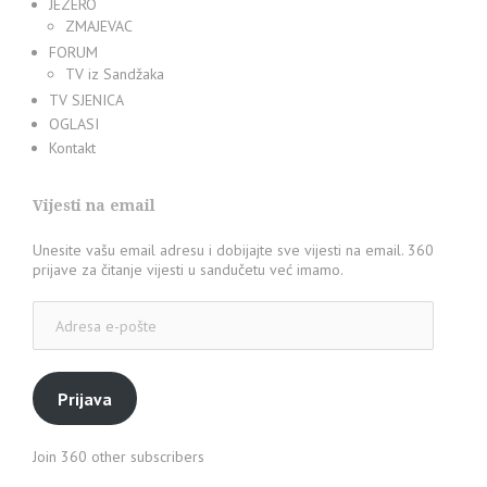
JEZERO
ZMAJEVAC
FORUM
TV iz Sandžaka
TV SJENICA
OGLASI
Kontakt
Vijesti na email
Unesite vašu email adresu i dobijajte sve vijesti na email. 360
prijave za čitanje vijesti u sandučetu već imamo.
Adresa
e-
pošte
Prijava
Join 360 other subscribers