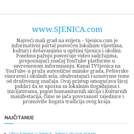
Skip
Opština
JEZERO
FORUM
Početna
Istorija
Privreda
Kultura
Geografija
O
REGIONALNI
ZMAJEVAC
TV
TV
OGLASI
Kontakt
to
Sjenica
Opštine
tvrđavi
CENTAR
iz
SJENICA
content
Sjenica
Sandžaka
www.SJENICA.com
Najveći mali grad na svijetu – Sjenica.com je
informativni portal posvećen lokalnim vijestima,
kulturi i dešavanjima u opštini Sjenica i okolini.
Posebnu pažnju posvećuje video sadržajima,
prepoznajući značaj YouTube platforme u
savremenom informisanju. Kanal TVSjenica na
YouTube-u pruža autentične snimke grada, Pešterske
visoravni i okolnih sela, obuhvatajući raznovrsne teme
od društvenog značaja. Ovaj pristup omogućava široj
publici da se upozna sa lokalnim događajima i
inicijativama, poput humanitarnih akcija i kulturnih
manifestacija, čime se jača povezanost zajednice i
promoviše bogata tradicija ovog kraja.
NAJČITANIJE
Uživo kamere iz Sjenice - Sjenica city live stream