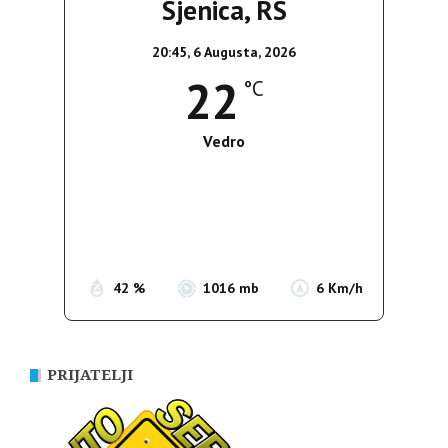
Sjenica, RS
20:45,
6 Augusta, 2026
22
°C
Vedro
Wind Gust:
6 Km/h
Clouds:
3%
Sunrise:
05:35
Sunset:
19:56
42 %
1016 mb
6 Km/h
PRIJATELJI