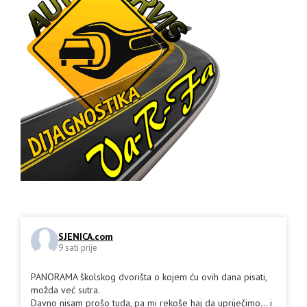
SJENICA.com
9 sati prije
PANORAMA školskog dvorišta o kojem ću ovih dana pisati,
možda već sutra.
Davno nisam prošo tuda, pa mi rekoše haj da upriječimo... i