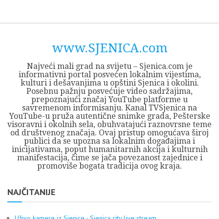
Skip
Opština
JEZERO
FORUM
Početna
Istorija
Privreda
Kultura
Geografija
O
REGIONALNI
ZMAJEVAC
TV
TV
OGLASI
Kontakt
to
Sjenica
Opštine
tvrđavi
CENTAR
iz
SJENICA
content
Sjenica
Sandžaka
www.SJENICA.com
Najveći mali grad na svijetu – Sjenica.com je
informativni portal posvećen lokalnim vijestima,
kulturi i dešavanjima u opštini Sjenica i okolini.
Posebnu pažnju posvećuje video sadržajima,
prepoznajući značaj YouTube platforme u
savremenom informisanju. Kanal TVSjenica na
YouTube-u pruža autentične snimke grada, Pešterske
visoravni i okolnih sela, obuhvatajući raznovrsne teme
od društvenog značaja. Ovaj pristup omogućava široj
publici da se upozna sa lokalnim događajima i
inicijativama, poput humanitarnih akcija i kulturnih
manifestacija, čime se jača povezanost zajednice i
promoviše bogata tradicija ovog kraja.
NAJČITANIJE
Uživo kamere iz Sjenice - Sjenica city live stream