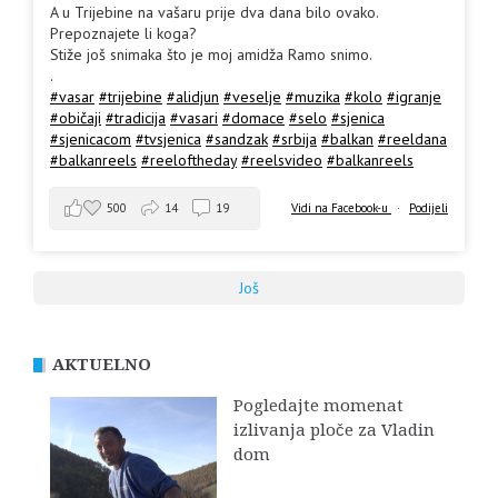
A u Trijebine na vašaru prije dva dana bilo ovako.
Prepoznajete li koga?
Stiže još snimaka što je moj amidža Ramo snimo.
.
#vasar
#trijebine
#alidjun
#veselje
#muzika
#kolo
#igranje
#običaji
#tradicija
#vasari
#domace
#selo
#sjenica
#sjenicacom
#tvsjenica
#sandzak
#srbija
#balkan
#reeldana
#balkanreels
#reeloftheday
#reelsvideo
#balkanreels
500
14
19
Vidi na Facebook-u
·
Podijeli
Još
AKTUELNO
Pogledajte momenat
izlivanja ploče za Vladin
dom