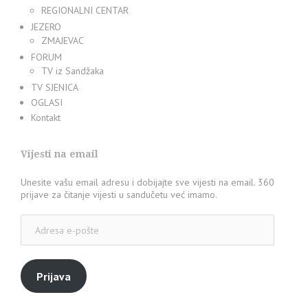
REGIONALNI CENTAR
JEZERO
ZMAJEVAC
FORUM
TV iz Sandžaka
TV SJENICA
OGLASI
Kontakt
Vijesti na email
Unesite vašu email adresu i dobijajte sve vijesti na email. 360
prijave za čitanje vijesti u sandučetu već imamo.
Adresa
e-
pošte
Prijava