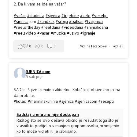
2. Da li vam se ide na vašar?
.
#vašar
#kladnica
#sjenica
#trijebine
#selo
#veselje
#sjenica
com
#sandzak
#srbija
#balkan
#tvsjenica
#reeloftheday
#reeldana
#videodana
#snimakdana
#reelsvideo
#vasar
#muzika
#uzivo
#igranje
0
0
0
Vidi na Facebook-u
·
Podijeli
SJENICA.com
9 sati prije
SAD su šljive trenutno aktuelne. Kolač koji obavezno treba
da probate.
#kolaci
#marininakuhinja
#sjenica
#sjenicacom
#recepti
Sadržaj trenutno nije dostupan
Razlog što se ovo dešava obično je rezultat toga što je
vlasnik to podijelio s manjom grupom osoba, promijenio
ko to može vidjeti ili je izbrisano.