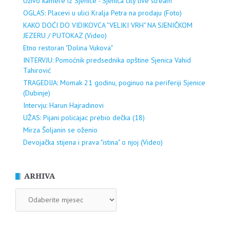
Uživo kamere iz Sjenice - Sjenica city live stream
OGLAS: Placevi u ulici Kralja Petra na prodaju (Foto)
KAKO DOĆI DO VIDIKOVCA "VELIKI VRH" NA SJENIČKOM
JEZERU / PUTOKAZ (Video)
Etno restoran "Dolina Vukova"
INTERVJU: Pomoćnik predsednika opštine Sjenica Vahid
Tahirović
TRAGEDIJA: Momak 21 godinu, poginuo na periferiji Sjenice
(Dubinje)
Intervju: Harun Hajradinovi
UŽAS: Pijani policajac prebio dečka (18)
Mirza Šoljanin se oženio
Devojačka stijena i prava "istina" o njoj (Video)
ARHIVA
ARHIVA