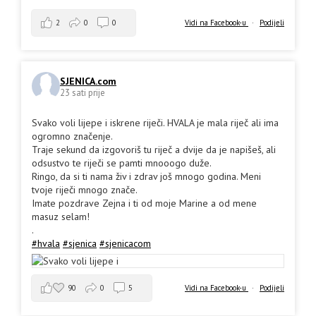
2
0
0
Vidi na Facebook-u
·
Podijeli
SJENICA.com
23 sati prije
Svako voli lijepe i iskrene riječi. HVALA je mala riječ ali ima
ogromno značenje.
Traje sekund da izgovoriš tu riječ a dvije da je napišeš, ali
odsustvo te riječi se pamti mnooogo duže.
Ringo, da si ti nama živ i zdrav još mnogo godina. Meni
tvoje riječi mnogo znače.
Imate pozdrave Zejna i ti od moje Marine a od mene
masuz selam!
.
#hvala
#sjenica
#sjenicacom
90
0
5
Vidi na Facebook-u
·
Podijeli