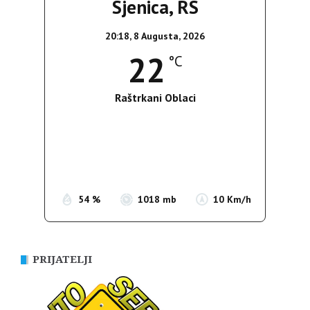
Sjenica, RS
20:18,
8 Augusta, 2026
22
°C
Raštrkani Oblaci
Wind Gust:
17 Km/h
Clouds:
33%
Sunrise:
05:37
Sunset:
19:54
54 %
1018 mb
10 Km/h
PRIJATELJI