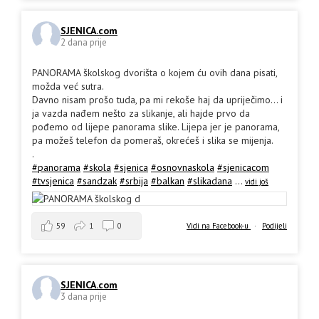
SJENICA.com
2 dana prije
PANORAMA školskog dvorišta o kojem ću ovih dana pisati,
možda već sutra.
Davno nisam prošo tuda, pa mi rekoše haj da upriječimo... i
ja vazda nađem nešto za slikanje, ali hajde prvo da
pođemo od lijepe panorama slike. Lijepa jer je panorama,
pa možeš telefon da pomeraš, okrećeš i slika se mijenja.
.
#panorama
#skola
#sjenica
#osnovnaskola
#sjenicacom
#tvsjenica
#sandzak
#srbija
#balkan
#slikadana
...
vidi još
59
1
0
Vidi na Facebook-u
·
Podijeli
SJENICA.com
3 dana prije