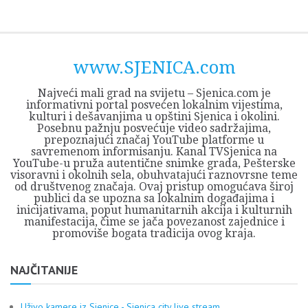
Skip
Opština
JEZERO
FORUM
Početna
Istorija
Privreda
Kultura
Geografija
O
REGIONALNI
ZMAJEVAC
TV
TV
OGLASI
Kontakt
to
Sjenica
Opštine
tvrđavi
CENTAR
iz
SJENICA
content
Sjenica
Sandžaka
www.SJENICA.com
Najveći mali grad na svijetu – Sjenica.com je
informativni portal posvećen lokalnim vijestima,
kulturi i dešavanjima u opštini Sjenica i okolini.
Posebnu pažnju posvećuje video sadržajima,
prepoznajući značaj YouTube platforme u
savremenom informisanju. Kanal TVSjenica na
YouTube-u pruža autentične snimke grada, Pešterske
visoravni i okolnih sela, obuhvatajući raznovrsne teme
od društvenog značaja. Ovaj pristup omogućava široj
publici da se upozna sa lokalnim događajima i
inicijativama, poput humanitarnih akcija i kulturnih
manifestacija, čime se jača povezanost zajednice i
promoviše bogata tradicija ovog kraja.
NAJČITANIJE
Uživo kamere iz Sjenice - Sjenica city live stream