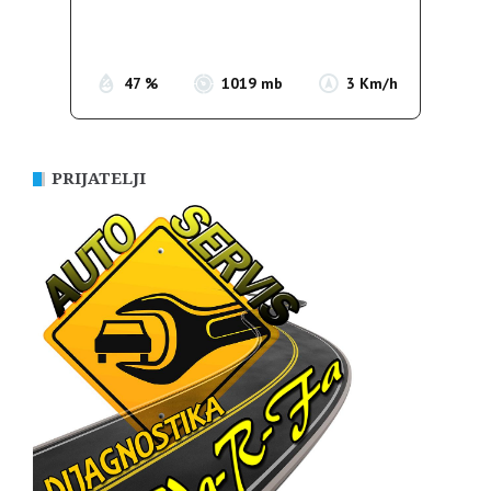
Sunrise:
05:35
Sunset:
19:56
47 %
1019 mb
3 Km/h
PRIJATELJI