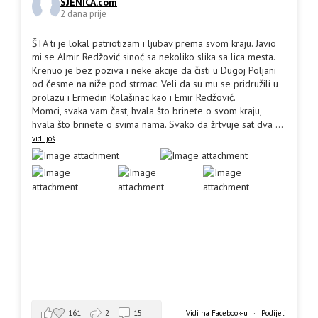
SJENICA.com
2 dana prije
ŠTA ti je lokal patriotizam i ljubav prema svom kraju. Javio
mi se Almir Redžović sinoć sa nekoliko slika sa lica mesta.
Krenuo je bez poziva i neke akcije da čisti u Dugoj Poljani
od česme na niže pod strmac. Veli da su mu se pridružili u
prolazu i Ermedin Kolašinac kao i Emir Redžović.
Momci, svaka vam čast, hvala što brinete o svom kraju,
hvala što brinete o svima nama. Svako da žrtvuje sat dva
...
vidi još
161
2
15
Vidi na Facebook-u
·
Podijeli