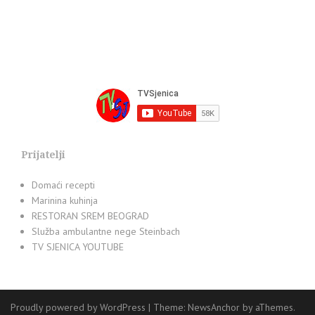
Prijatelji
Domaći recepti
Marinina kuhinja
RESTORAN SREM BEOGRAD
Služba ambulantne nege Steinbach
TV SJENICA YOUTUBE
Proudly powered by WordPress
|
Theme:
NewsAnchor
by aThemes.