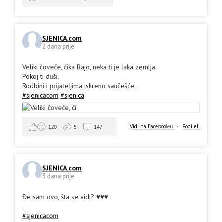
SJENICA.com
2 dana prije
Veliki čoveče, čika Bajo, neka ti je laka zemlja.
Pokoj ti duši.
Rodbini i prijateljima iskreno saučešće.
#sjenicacom
#sjenica
Vidi na Facebook-u
·
Podijeli
120
5
147
SJENICA.com
3 dana prije
Đe sam ovo, šta se vidi? ♥️♥️♥️
.
#sjenicacom