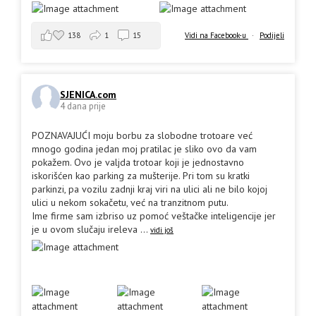
138
1
15
Vidi na Facebook-u
·
Podijeli
SJENICA.com
4 dana prije
POZNAVAJUĆI moju borbu za slobodne trotoare već
mnogo godina jedan moj pratilac je sliko ovo da vam
pokažem. Ovo je valjda trotoar koji je jednostavno
iskorišćen kao parking za mušterije. Pri tom su kratki
parkinzi, pa vozilu zadnji kraj viri na ulici ali ne bilo kojoj
ulici u nekom sokačetu, već na tranzitnom putu.
Ime firme sam izbriso uz pomoć veštačke inteligencije jer
je u ovom slučaju ireleva
...
vidi još