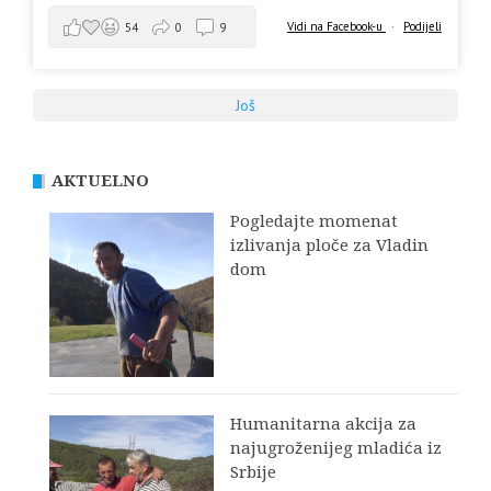
Vidi na Facebook-u
·
Podijeli
54
0
9
Još
AKTUELNO
Pogledajte momenat
izlivanja ploče za Vladin
dom
Humanitarna akcija za
najugroženijeg mladića iz
Srbije