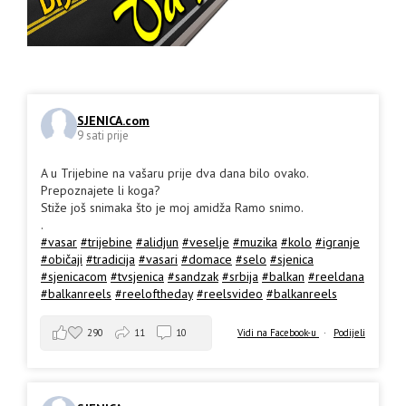
SJENICA.com
9 sati prije
A u Trijebine na vašaru prije dva dana bilo ovako.
Prepoznajete li koga?
Stiže još snimaka što je moj amidža Ramo snimo.
.
#vasar
#trijebine
#alidjun
#veselje
#muzika
#kolo
#igranje
#običaji
#tradicija
#vasari
#domace
#selo
#sjenica
#sjenicacom
#tvsjenica
#sandzak
#srbija
#balkan
#reeldana
#balkanreels
#reeloftheday
#reelsvideo
#balkanreels
290
11
10
Vidi na Facebook-u
·
Podijeli