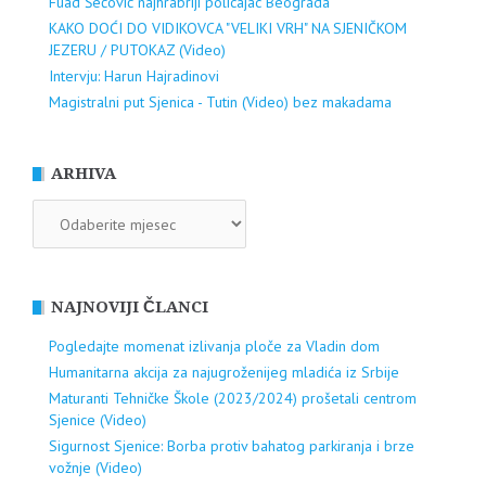
Fuad Šećović najhrabriji policajac Beograda
KAKO DOĆI DO VIDIKOVCA "VELIKI VRH" NA SJENIČKOM
JEZERU / PUTOKAZ (Video)
Intervju: Harun Hajradinovi
Magistralni put Sjenica - Tutin (Video) bez makadama
ARHIVA
ARHIVA
NAJNOVIJI ČLANCI
Pogledajte momenat izlivanja ploče za Vladin dom
Humanitarna akcija za najugroženijeg mladića iz Srbije
Maturanti Tehničke Škole (2023/2024) prošetali centrom
Sjenice (Video)
Sigurnost Sjenice: Borba protiv bahatog parkiranja i brze
vožnje (Video)