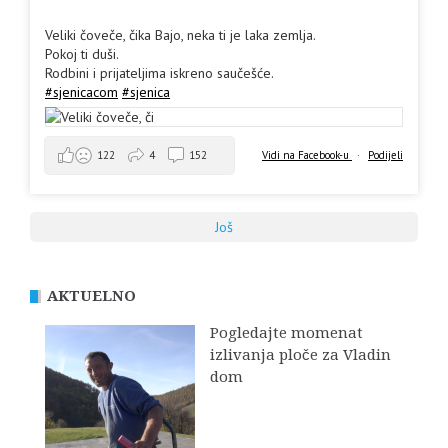
Veliki čoveče, čika Bajo, neka ti je laka zemlja.
Pokoj ti duši.
Rodbini i prijateljima iskreno saučešće.
#sjenicacom
#sjenica
Vidi na Facebook-u
·
Podijeli
122
4
152
Još
AKTUELNO
Pogledajte momenat
izlivanja ploče za Vladin
dom