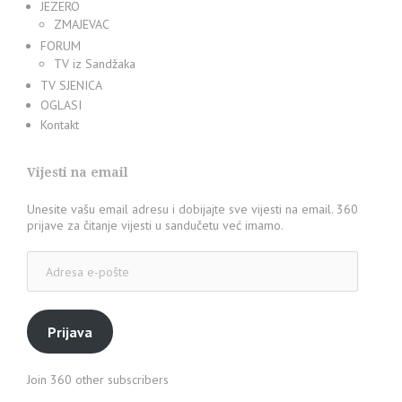
JEZERO
ZMAJEVAC
FORUM
TV iz Sandžaka
TV SJENICA
OGLASI
Kontakt
Vijesti na email
Unesite vašu email adresu i dobijajte sve vijesti na email. 360
prijave za čitanje vijesti u sandučetu već imamo.
Adresa
e-
pošte
Prijava
Join 360 other subscribers