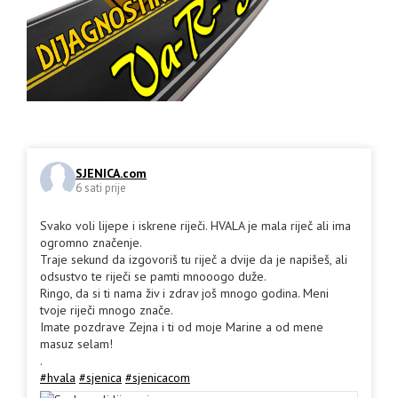
SJENICA.com
6 sati prije
Svako voli lijepe i iskrene riječi. HVALA je mala riječ ali ima
ogromno značenje.
Traje sekund da izgovoriš tu riječ a dvije da je napišeš, ali
odsustvo te riječi se pamti mnooogo duže.
Ringo, da si ti nama živ i zdrav još mnogo godina. Meni
tvoje riječi mnogo znače.
Imate pozdrave Zejna i ti od moje Marine a od mene
masuz selam!
.
#hvala
#sjenica
#sjenicacom