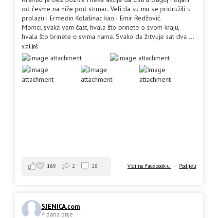
od česme na niže pod strmac. Veli da su mu se pridružili u
prolazu i Ermedin Kolašinac kao i Emir Redžović.
Momci, svaka vam čast, hvala što brinete o svom kraju,
hvala što brinete o svima nama. Svako da žrtvuje sat dva
...
vidi još
169
2
16
Vidi na Facebook-u
·
Podijeli
SJENICA.com
4 dana prije