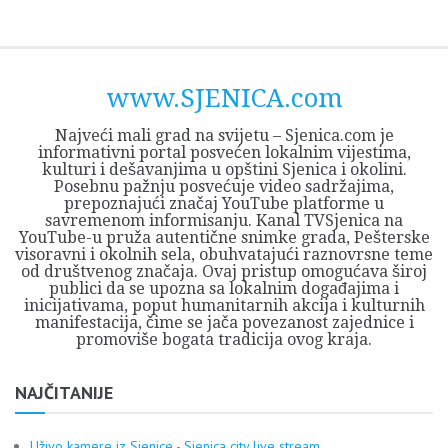
Skip
Opština
JEZERO
FORUM
Početna
Istorija
Privreda
Kultura
Geografija
O
REGIONALNI
ZMAJEVAC
TV
TV
OGLASI
Kontakt
to
Sjenica
Opštine
tvrđavi
CENTAR
iz
SJENICA
content
Sjenica
Sandžaka
www.SJENICA.com
Najveći mali grad na svijetu – Sjenica.com je
informativni portal posvećen lokalnim vijestima,
kulturi i dešavanjima u opštini Sjenica i okolini.
Posebnu pažnju posvećuje video sadržajima,
prepoznajući značaj YouTube platforme u
savremenom informisanju. Kanal TVSjenica na
YouTube-u pruža autentične snimke grada, Pešterske
visoravni i okolnih sela, obuhvatajući raznovrsne teme
od društvenog značaja. Ovaj pristup omogućava široj
publici da se upozna sa lokalnim događajima i
inicijativama, poput humanitarnih akcija i kulturnih
manifestacija, čime se jača povezanost zajednice i
promoviše bogata tradicija ovog kraja.
NAJČITANIJE
Uživo kamere iz Sjenice - Sjenica city live stream