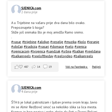
SJENICA.com
2 dana prije
A u Trijebine na vašaru prije dva dana bilo ovako.
Prepoznajete li koga?
Stiže još snimaka što je moj amidža Ramo snimo.
.
#vasar
#trijebine
#alidjun
#veselje
#muzika
#kolo
#igranje
#običaji
#tradicija
#vasari
#domace
#selo
#sjenica
#sjenicacom
#tvsjenica
#sandzak
#srbija
#balkan
#reeldana
#balkanreels
#reeloftheday
#reelsvideo
#balkanreels
487
14
19
Vidi na Facebook-u
·
Podijeli
SJENICA.com
4 dana prije
ŠTA ti je lokal patriotizam i ljubav prema svom kraju. Javio
mi se Almir Redžović sinoć sa nekoliko slika sa lica mesta.
Krenuo je bez poziva i neke akcije da čisti u Dugoj Poljani