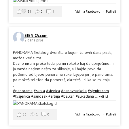
54
0
4
Vidi na Facebook-u
·
Podijeli
SJENICA.com
2 dana prije
PANORAMA školskog dvorišta o kojem ću ovih dana pisati,
možda već sutra.
Davno nisam prošo tuda, pa mi rekoše haj da upriječimo... i
ja vazda nađem nešto za slikanje, ali hajde prvo da
pođemo od lijepe panorama slike. Lijepa jer je panorama,
pa možeš telefon da pomeraš, okrećeš i slika se mijenja.
.
#panorama
#skola
#sjenica
#osnovnaskola
#sjenicacom
#tvsjenica
#sandzak
#srbija
#balkan
#slikadana
...
vidi još
56
1
0
Vidi na Facebook-u
·
Podijeli