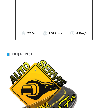
Wind Gust:
5 Km/h
Clouds:
0%
Sunrise:
05:37
Sunset:
19:54
77 %
1018 mb
4 Km/h
PRIJATELJI