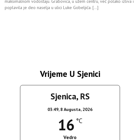
maksimalnom vodostaju. Grabovica, u užem centru, već polako izliva i
poplavila je deo naselja u ulici Luke Gobeljića. […]
Vrijeme U Sjenici
Sjenica, RS
03:49,
8 Augusta, 2026
16
°C
Vedro