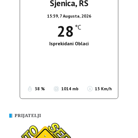
Sjenica, RS
15:59,
7 Augusta, 2026
28
°C
Isprekidani Oblaci
Wind Gust:
20 Km/h
Clouds:
81%
Sunrise:
05:36
Sunset:
19:55
38 %
1014 mb
15 Km/h
PRIJATELJI