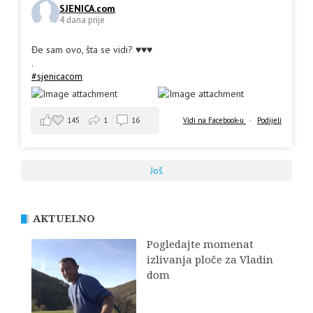
SJENICA.com
4 dana prije
Đe sam ovo, šta se vidi? ♥️♥️♥️
.
#sjenicacom
145
1
16
Vidi na Facebook-u
·
Podijeli
Još
AKTUELNO
Pogledajte momenat
izlivanja ploče za Vladin
dom