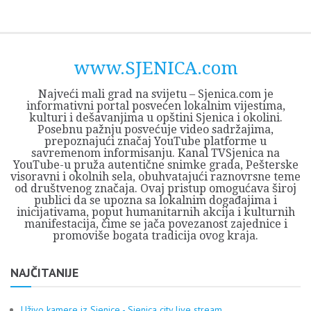
Skip
Opština
JEZERO
FORUM
Početna
Istorija
Privreda
Kultura
Geografija
O
REGIONALNI
ZMAJEVAC
TV
TV
OGLASI
Kontakt
to
Sjenica
Opštine
tvrđavi
CENTAR
iz
SJENICA
content
Sjenica
Sandžaka
www.SJENICA.com
Najveći mali grad na svijetu – Sjenica.com je
informativni portal posvećen lokalnim vijestima,
kulturi i dešavanjima u opštini Sjenica i okolini.
Posebnu pažnju posvećuje video sadržajima,
prepoznajući značaj YouTube platforme u
savremenom informisanju. Kanal TVSjenica na
YouTube-u pruža autentične snimke grada, Pešterske
visoravni i okolnih sela, obuhvatajući raznovrsne teme
od društvenog značaja. Ovaj pristup omogućava široj
publici da se upozna sa lokalnim događajima i
inicijativama, poput humanitarnih akcija i kulturnih
manifestacija, čime se jača povezanost zajednice i
promoviše bogata tradicija ovog kraja.
NAJČITANIJE
Uživo kamere iz Sjenice - Sjenica city live stream