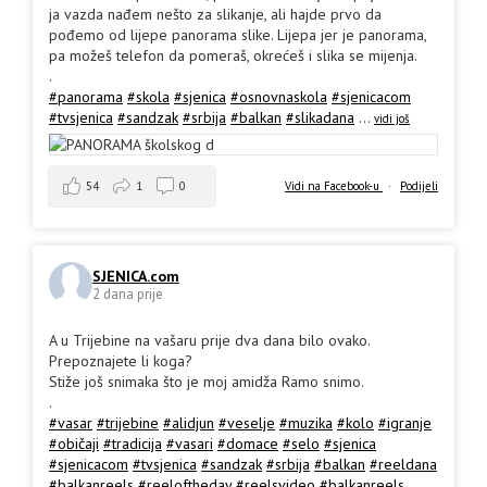
ja vazda nađem nešto za slikanje, ali hajde prvo da
pođemo od lijepe panorama slike. Lijepa jer je panorama,
pa možeš telefon da pomeraš, okrećeš i slika se mijenja.
.
#panorama
#skola
#sjenica
#osnovnaskola
#sjenicacom
#tvsjenica
#sandzak
#srbija
#balkan
#slikadana
...
vidi još
54
1
0
Vidi na Facebook-u
·
Podijeli
SJENICA.com
2 dana prije
A u Trijebine na vašaru prije dva dana bilo ovako.
Prepoznajete li koga?
Stiže još snimaka što je moj amidža Ramo snimo.
.
#vasar
#trijebine
#alidjun
#veselje
#muzika
#kolo
#igranje
#običaji
#tradicija
#vasari
#domace
#selo
#sjenica
#sjenicacom
#tvsjenica
#sandzak
#srbija
#balkan
#reeldana
#balkanreels
#reeloftheday
#reelsvideo
#balkanreels