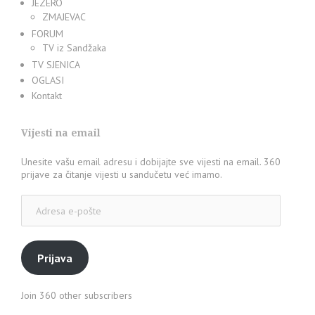
JEZERO
ZMAJEVAC
FORUM
TV iz Sandžaka
TV SJENICA
OGLASI
Kontakt
Vijesti na email
Unesite vašu email adresu i dobijajte sve vijesti na email. 360
prijave za čitanje vijesti u sandučetu već imamo.
Adresa
e-
pošte
Prijava
Join 360 other subscribers