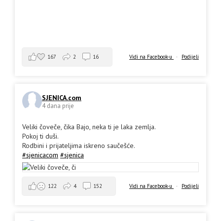
167
2
16
Vidi na Facebook-u
·
Podijeli
SJENICA.com
4 dana prije
Veliki čoveče, čika Bajo, neka ti je laka zemlja.
Pokoj ti duši.
Rodbini i prijateljima iskreno saučešće.
#sjenicacom
#sjenica
Vidi na Facebook-u
·
Podijeli
122
4
152