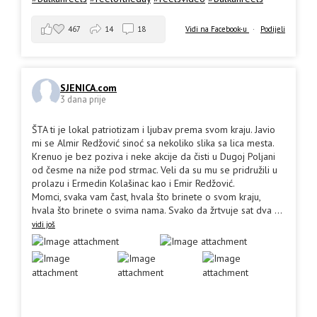
467
14
18
Vidi na Facebook-u
·
Podijeli
SJENICA.com
3 dana prije
ŠTA ti je lokal patriotizam i ljubav prema svom kraju. Javio
mi se Almir Redžović sinoć sa nekoliko slika sa lica mesta.
Krenuo je bez poziva i neke akcije da čisti u Dugoj Poljani
od česme na niže pod strmac. Veli da su mu se pridružili u
prolazu i Ermedin Kolašinac kao i Emir Redžović.
Momci, svaka vam čast, hvala što brinete o svom kraju,
hvala što brinete o svima nama. Svako da žrtvuje sat dva
...
vidi još