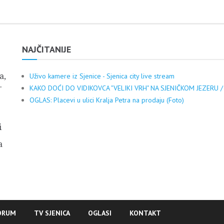
NAJČITANIJE
a,
Uživo kamere iz Sjenice - Sjenica city live stream
.
KAKO DOĆI DO VIDIKOVCA "VELIKI VRH" NA SJENIČKOM JEZERU /
OGLAS: Placevi u ulici Kralja Petra na prodaju (Foto)
i
a
ORUM
TV SJENICA
OGLASI
KONTAKT