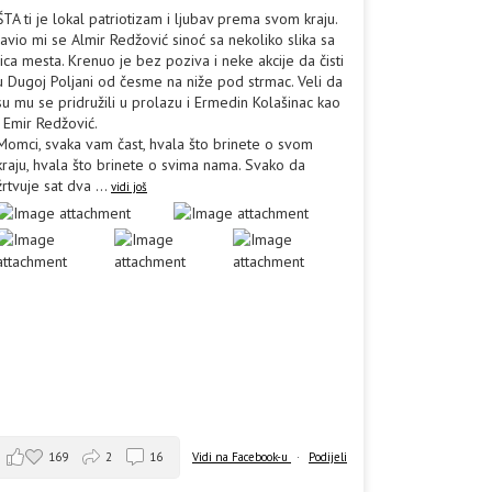
ŠTA ti je lokal patriotizam i ljubav prema svom kraju.
Javio mi se Almir Redžović sinoć sa nekoliko slika sa
lica mesta. Krenuo je bez poziva i neke akcije da čisti
u Dugoj Poljani od česme na niže pod strmac. Veli da
su mu se pridružili u prolazu i Ermedin Kolašinac kao
i Emir Redžović.
Momci, svaka vam čast, hvala što brinete o svom
kraju, hvala što brinete o svima nama. Svako da
žrtvuje sat dva
...
vidi još
169
2
16
Vidi na Facebook-u
·
Podijeli