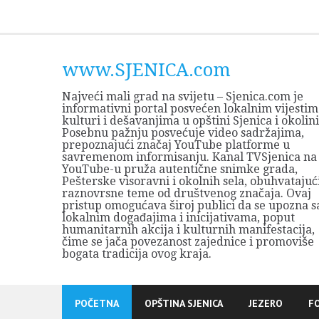
Skip
to
content
www.SJENICA.com
Najveći mali grad na svijetu – Sjenica.com je
informativni portal posvećen lokalnim vijestim
kulturi i dešavanjima u opštini Sjenica i okolini
Posebnu pažnju posvećuje video sadržajima,
prepoznajući značaj YouTube platforme u
savremenom informisanju. Kanal TVSjenica na
YouTube-u pruža autentične snimke grada,
Pešterske visoravni i okolnih sela, obuhvatajuć
raznovrsne teme od društvenog značaja. Ovaj
pristup omogućava široj publici da se upozna s
lokalnim događajima i inicijativama, poput
humanitarnih akcija i kulturnih manifestacija,
čime se jača povezanost zajednice i promoviše
bogata tradicija ovog kraja.
POČETNA
OPŠTINA SJENICA
JEZERO
F