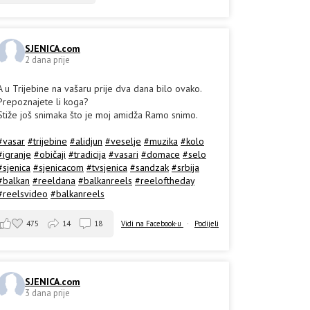
SJENICA.com
2 dana prije
A u Trijebine na vašaru prije dva dana bilo ovako.
Prepoznajete li koga?
Stiže još snimaka što je moj amidža Ramo snimo.
#vasar
#trijebine
#alidjun
#veselje
#muzika
#kolo
#igranje
#običaji
#tradicija
#vasari
#domace
#selo
#sjenica
#sjenicacom
#tvsjenica
#sandzak
#srbija
#balkan
#reeldana
#balkanreels
#reeloftheday
#reelsvideo
#balkanreels
475
14
18
Vidi na Facebook-u
·
Podijeli
SJENICA.com
3 dana prije