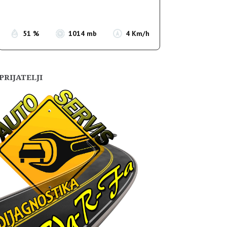
Sunset:
19:55
51 %
1014 mb
4 Km/h
PRIJATELJI