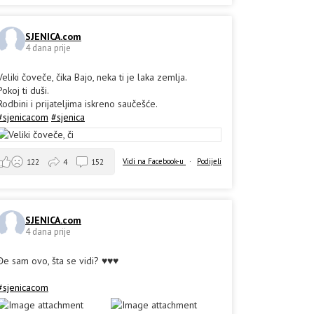
SJENICA.com
4 dana prije
Veliki čoveče, čika Bajo, neka ti je laka zemlja.
Pokoj ti duši.
Rodbini i prijateljima iskreno saučešće.
#sjenicacom
#sjenica
Vidi na Facebook-u
·
Podijeli
122
4
152
SJENICA.com
4 dana prije
Đe sam ovo, šta se vidi? ♥️♥️♥️
#sjenicacom