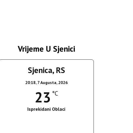
Vrijeme U Sjenici
Sjenica, RS
20:18,
7 Augusta, 2026
23
°C
Isprekidani Oblaci
Wind Gust:
4 Km/h
Clouds:
61%
Sunrise:
05:36