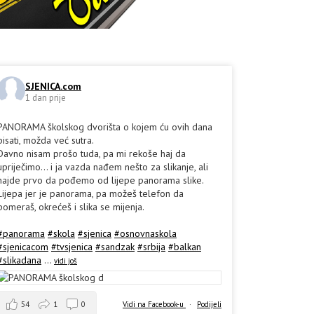
SJENICA.com
1 dan prije
PANORAMA školskog dvorišta o kojem ću ovih dana
pisati, možda već sutra.
Davno nisam prošo tuda, pa mi rekoše haj da
upriječimo... i ja vazda nađem nešto za slikanje, ali
hajde prvo da pođemo od lijepe panorama slike.
Lijepa jer je panorama, pa možeš telefon da
pomeraš, okrećeš i slika se mijenja.
#panorama
#skola
#sjenica
#osnovnaskola
#sjenicacom
#tvsjenica
#sandzak
#srbija
#balkan
#slikadana
...
vidi još
54
1
0
Vidi na Facebook-u
·
Podijeli