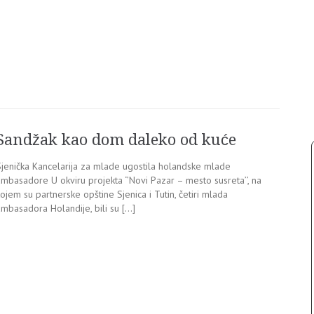
Sandžak kao dom daleko od kuće
Sjenička Kancelarija za mlade ugostila holandske mlade
ambasadore U okviru projekta ‘’Novi Pazar – mesto susreta’’, na
ojem su partnerske opštine Sjenica i Tutin, četiri mlada
ambasadora Holandije, bili su […]