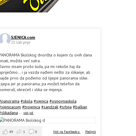
SJENICA.com
21 sati prije
PANORAMA školskog dvorišta o kojem ću ovih dana
pisati, možda već sutra.
Davno nisam prošo tuda, pa mi rekoše haj da
upriječimo... i ja vazda nađem nešto za slikanje, ali
hajde prvo da pođemo od lijepe panorama slike.
Lijepa jer je panorama, pa možeš telefon da
pomeraš, okrećeš i slika se mijenja.
#panorama
#skola
#sjenica
#osnovnaskola
#sjenicacom
#tvsjenica
#sandzak
#srbija
#balkan
#slikadana
...
vidi još
49
1
0
Vidi na Facebook-u
·
Podijeli