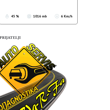
Sunset:
19:55
45 %
1016 mb
6 Km/h
PRIJATELJI