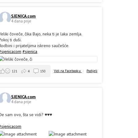
SJENICA.com
4 dana prije
Veliki čoveče, čika Bajo, neka ti je laka zemlja.
Pokoj ti duši.
Rodbini i prijateljima iskreno saučešće.
#sjenicacom
#sjenica
Vidi na Facebook-u
·
Podijeli
121
4
150
SJENICA.com
4 dana prije
Đe sam ovo, šta se vidi? ♥️♥️♥️
#sjenicacom