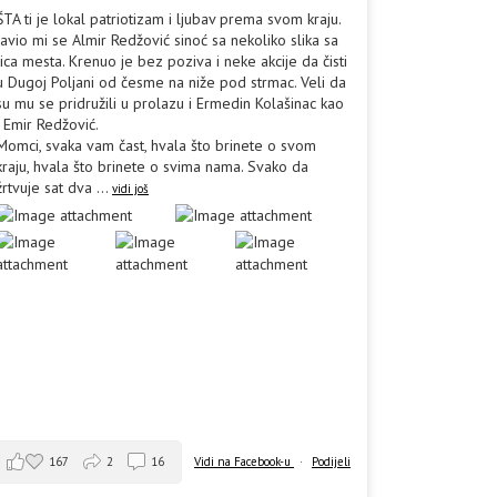
ŠTA ti je lokal patriotizam i ljubav prema svom kraju.
Javio mi se Almir Redžović sinoć sa nekoliko slika sa
lica mesta. Krenuo je bez poziva i neke akcije da čisti
u Dugoj Poljani od česme na niže pod strmac. Veli da
su mu se pridružili u prolazu i Ermedin Kolašinac kao
i Emir Redžović.
Momci, svaka vam čast, hvala što brinete o svom
kraju, hvala što brinete o svima nama. Svako da
žrtvuje sat dva
...
vidi još
167
2
16
Vidi na Facebook-u
·
Podijeli