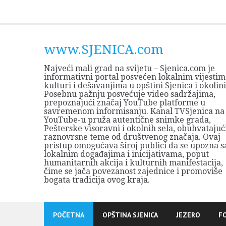
Skip
to
content
www.SJENICA.com
Najveći mali grad na svijetu – Sjenica.com je
informativni portal posvećen lokalnim vijestim
kulturi i dešavanjima u opštini Sjenica i okolini
Posebnu pažnju posvećuje video sadržajima,
prepoznajući značaj YouTube platforme u
savremenom informisanju. Kanal TVSjenica na
YouTube-u pruža autentične snimke grada,
Pešterske visoravni i okolnih sela, obuhvatajuć
raznovrsne teme od društvenog značaja. Ovaj
pristup omogućava široj publici da se upozna s
lokalnim događajima i inicijativama, poput
humanitarnih akcija i kulturnih manifestacija,
čime se jača povezanost zajednice i promoviše
bogata tradicija ovog kraja.
POČETNA
OPŠTINA SJENICA
JEZERO
F