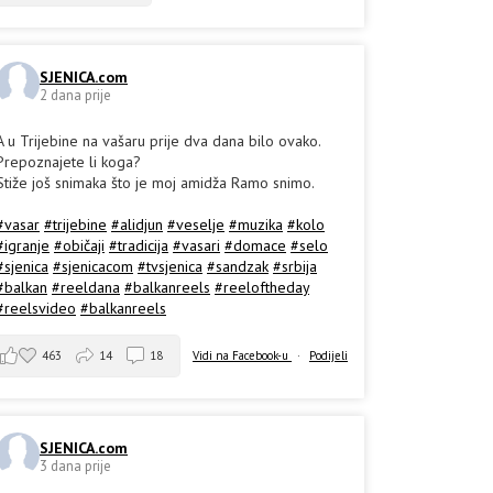
SJENICA.com
2 dana prije
A u Trijebine na vašaru prije dva dana bilo ovako.
Prepoznajete li koga?
Stiže još snimaka što je moj amidža Ramo snimo.
#vasar
#trijebine
#alidjun
#veselje
#muzika
#kolo
#igranje
#običaji
#tradicija
#vasari
#domace
#selo
#sjenica
#sjenicacom
#tvsjenica
#sandzak
#srbija
#balkan
#reeldana
#balkanreels
#reeloftheday
#reelsvideo
#balkanreels
463
14
18
Vidi na Facebook-u
·
Podijeli
SJENICA.com
3 dana prije