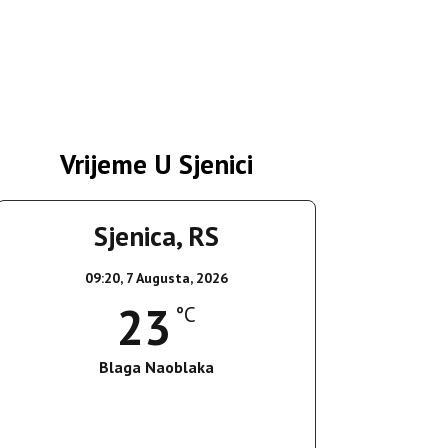
Vrijeme U Sjenici
Sjenica, RS
09:20,
7 Augusta, 2026
23
°C
Blaga Naoblaka
Wind Gust:
10 Km/h
Clouds:
12%
Sunrise:
05:36