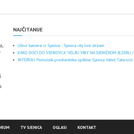
NAJČITANIJE
a,
Uživo kamere iz Sjenice - Sjenica city live stream
.
KAKO DOĆI DO VIDIKOVCA "VELIKI VRH" NA SJENIČKOM JEZERU /
INTERVJU: Pomoćnik predsednika opštine Sjenica Vahid Tahirović
i
a
ORUM
TV SJENICA
OGLASI
KONTAKT