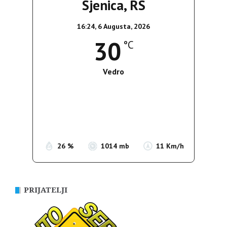
Sjenica, RS
16:24,
6 Augusta, 2026
30
°C
Vedro
Wind Gust:
9 Km/h
Clouds:
4%
Sunrise:
05:35
Sunset:
19:56
26 %
1014 mb
11 Km/h
PRIJATELJI