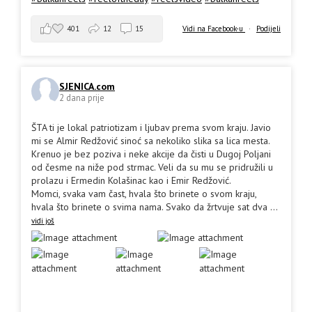
401
12
15
Vidi na Facebook-u
·
Podijeli
SJENICA.com
2 dana prije
ŠTA ti je lokal patriotizam i ljubav prema svom kraju. Javio
mi se Almir Redžović sinoć sa nekoliko slika sa lica mesta.
Krenuo je bez poziva i neke akcije da čisti u Dugoj Poljani
od česme na niže pod strmac. Veli da su mu se pridružili u
prolazu i Ermedin Kolašinac kao i Emir Redžović.
Momci, svaka vam čast, hvala što brinete o svom kraju,
hvala što brinete o svima nama. Svako da žrtvuje sat dva
...
vidi još