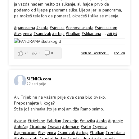
ja vazda nađem nešto za slikanje, ali hajde prvo da
pođemo od lijepe panorama slike. Lijepa jer je panorama,
pa možeš telefon da pomeraš, okrećeš i slika se mijenja.
.
#panorama
#skola
#sjenica
#osnovnaskola
#sjenicacom
#tvsjenica
#sandzak
#srbija
#balkan
#slikadana
...
vidi još
26
0
0
Vidi na Facebook-u
·
Podijeli
SJENICA.com
22 sati prije
A u Trijebine na vašaru prije dva dana bilo ovako.
Prepoznajete li koga?
Stiže još snimaka što je moj amidža Ramo snimo.
.
#vasar
#trijebine
#alidjun
#veselje
#muzika
#kolo
#igranje
#običaji
#tradicija
#vasari
#domace
#selo
#sjenica
#sjenicacom
#tvsjenica
#sandzak
#srbija
#balkan
#reeldana
#balkanreels
#reeloftheday
#reelsvideo
#balkanreels