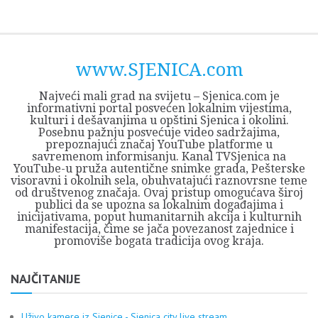
Skip
Opština
JEZERO
FORUM
Početna
Istorija
Privreda
Kultura
Geografija
O
REGIONALNI
ZMAJEVAC
TV
TV
OGLASI
Kontakt
to
Sjenica
Opštine
tvrđavi
CENTAR
iz
SJENICA
content
Sjenica
Sandžaka
www.SJENICA.com
Najveći mali grad na svijetu – Sjenica.com je
informativni portal posvećen lokalnim vijestima,
kulturi i dešavanjima u opštini Sjenica i okolini.
Posebnu pažnju posvećuje video sadržajima,
prepoznajući značaj YouTube platforme u
savremenom informisanju. Kanal TVSjenica na
YouTube-u pruža autentične snimke grada, Pešterske
visoravni i okolnih sela, obuhvatajući raznovrsne teme
od društvenog značaja. Ovaj pristup omogućava široj
publici da se upozna sa lokalnim događajima i
inicijativama, poput humanitarnih akcija i kulturnih
manifestacija, čime se jača povezanost zajednice i
promoviše bogata tradicija ovog kraja.
NAJČITANIJE
Uživo kamere iz Sjenice - Sjenica city live stream