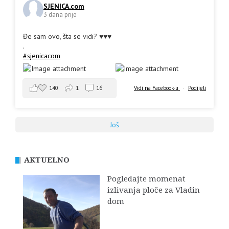
SJENICA.com
3 dana prije
Đe sam ovo, šta se vidi? ♥️♥️♥️
.
#sjenicacom
140
1
16
Vidi na Facebook-u
·
Podijeli
Još
AKTUELNO
Pogledajte momenat
izlivanja ploče za Vladin
dom