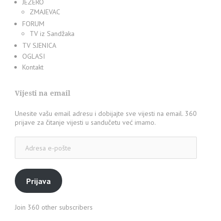
JEZERO
ZMAJEVAC
FORUM
TV iz Sandžaka
TV SJENICA
OGLASI
Kontakt
Vijesti na email
Unesite vašu email adresu i dobijajte sve vijesti na email. 360
prijave za čitanje vijesti u sandučetu već imamo.
Adresa
e-
pošte
Prijava
Join 360 other subscribers