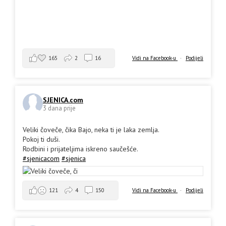
165
2
16
Vidi na Facebook-u
·
Podijeli
SJENICA.com
3 dana prije
Veliki čoveče, čika Bajo, neka ti je laka zemlja.
Pokoj ti duši.
Rodbini i prijateljima iskreno saučešće.
#sjenicacom
#sjenica
Vidi na Facebook-u
·
Podijeli
121
4
150