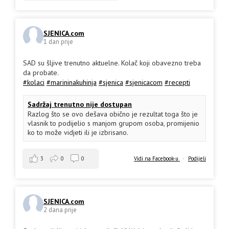
SJENICA.com
1 dan prije
SAD su šljive trenutno aktuelne. Kolač koji obavezno treba
da probate.
#kolaci
#marininakuhinja
#sjenica
#sjenicacom
#recepti
Sadržaj trenutno nije dostupan
Razlog što se ovo dešava obično je rezultat toga što je
vlasnik to podijelio s manjom grupom osoba, promijenio
ko to može vidjeti ili je izbrisano.
3
0
0
Vidi na Facebook-u
·
Podijeli
SJENICA.com
2 dana prije