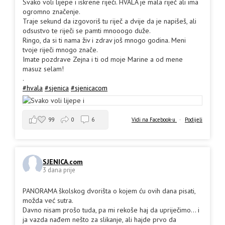
Svako voli lijepe i iskrene riječi. HVALA je mala riječ ali ima
ogromno značenje.
Traje sekund da izgovoriš tu riječ a dvije da je napišeš, ali
odsustvo te riječi se pamti mnooogo duže.
Ringo, da si ti nama živ i zdrav još mnogo godina. Meni
tvoje riječi mnogo znače.
Imate pozdrave Zejna i ti od moje Marine a od mene
masuz selam!
.
#hvala
#sjenica
#sjenicacom
99
0
6
Vidi na Facebook-u
·
Podijeli
SJENICA.com
3 dana prije
PANORAMA školskog dvorišta o kojem ću ovih dana pisati,
možda već sutra.
Davno nisam prošo tuda, pa mi rekoše haj da upriječimo... i
ja vazda nađem nešto za slikanje, ali hajde prvo da