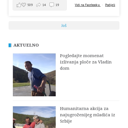
509
14
19
Vidi na Facebook-u
·
Podijeli
Još
AKTUELNO
Pogledajte momenat
izlivanja ploče za Vladin
dom
Humanitarna akcija za
najugroženijeg mladića iz
Srbije