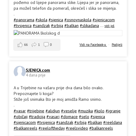
pođemo od lijepe panorama slike. Lijepa jer je panorama,
pa možeš telefon da pomeraš, okrećeš i slika se mijenja.
.
#panorama
#skola
#sjenica
#osnovnaskola
#sjenicacom
#tvsjenica
#sandzak
#srbija
#balkan
#slikadana
...
vidi još
66
1
0
Vidi na Facebook-u
·
Podijeli
SJENICA.com
4 dana prije
A u Trijebine na vašaru prije dva dana bilo ovako.
Prepoznajete li koga?
Stiže još snimaka što je moj amidža Ramo snimo.
.
#vasar
#trijebine
#alidjun
#veselje
#muzika
#kolo
#igranje
#običaji
#tradicija
#vasari
#domace
#selo
#sjenica
#sjenicacom
#tvsjenica
#sandzak
#srbija
#balkan
#reeldana
#balkanreels
#reeloftheday
#reelsvideo
#balkanreels