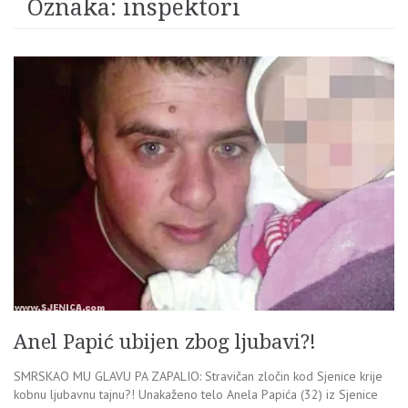
Oznaka:
inspektori
Anel Papić ubijen zbog ljubavi?!
SMRSKAO MU GLAVU PA ZAPALIO: Stravičan zločin kod Sjenice krije
kobnu ljubavnu tajnu?! Unakaženo telo Anela Papića (32) iz Sjenice