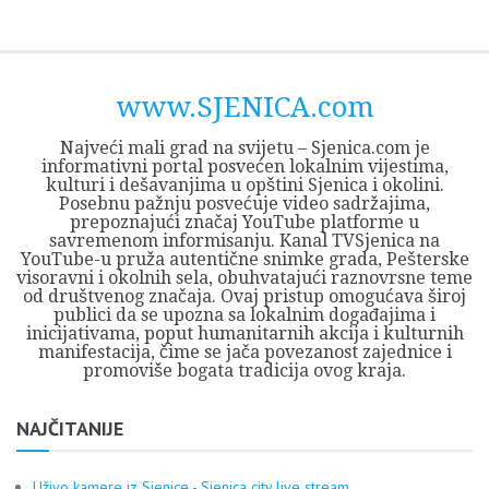
Skip
Opština
JEZERO
FORUM
Početna
Istorija
Privreda
Kultura
Geografija
O
REGIONALNI
ZMAJEVAC
TV
TV
OGLASI
Kontakt
to
Sjenica
Opštine
tvrđavi
CENTAR
iz
SJENICA
content
Sjenica
Sandžaka
www.SJENICA.com
Najveći mali grad na svijetu – Sjenica.com je
informativni portal posvećen lokalnim vijestima,
kulturi i dešavanjima u opštini Sjenica i okolini.
Posebnu pažnju posvećuje video sadržajima,
prepoznajući značaj YouTube platforme u
savremenom informisanju. Kanal TVSjenica na
YouTube-u pruža autentične snimke grada, Pešterske
visoravni i okolnih sela, obuhvatajući raznovrsne teme
od društvenog značaja. Ovaj pristup omogućava široj
publici da se upozna sa lokalnim događajima i
inicijativama, poput humanitarnih akcija i kulturnih
manifestacija, čime se jača povezanost zajednice i
promoviše bogata tradicija ovog kraja.
NAJČITANIJE
Uživo kamere iz Sjenice - Sjenica city live stream