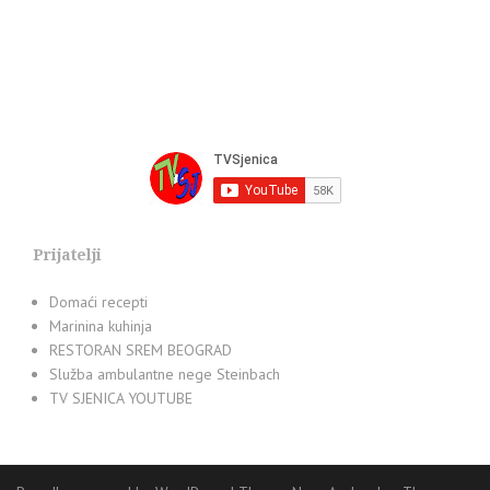
Prijatelji
Domaći recepti
Marinina kuhinja
RESTORAN SREM BEOGRAD
Služba ambulantne nege Steinbach
TV SJENICA YOUTUBE