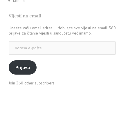
Kontakt
Vijesti na email
Unesite vašu email adresu i dobijajte sve vijesti na email. 360
prijave za čitanje vijesti u sandučetu već imamo.
Adresa
e-
pošte
Prijava
Join 360 other subscribers