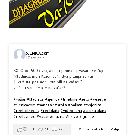
SJENICA.com
17 sati prije
KOLO od 500 evra, a iz Trijebina na vašaru se čuje
"Kladnice, mori Kladnice"... dva pitanja za vas:
1. kad ste poslednji put bili na vašaru?
2. Da li vam se ide na vašar?
.
#vašar
#kladnica
#sjenica
#trijebine
#selo
#veselje
#sjenica
com
#sandzak
#srbija
#balkan
#tvsjenica
#reeloftheday
#reeldana
#videodana
#snimakdana
#reelsvideo
#vasar
#muzika
#uzivo
#igranje
301
11
23
Vidi na Facebook-u
·
Podijeli