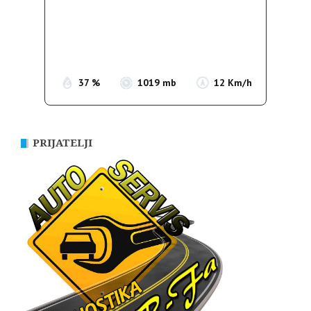
Wind Gust:
9 Km/h
Clouds:
0%
Sunrise:
05:38
Sunset:
19:52
37 %
1019 mb
12 Km/h
PRIJATELJI