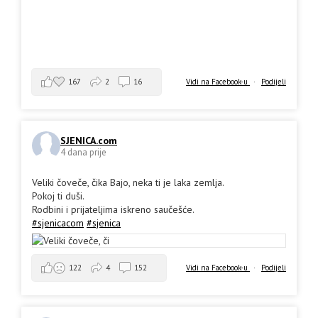
167
2
16
Vidi na Facebook-u
·
Podijeli
SJENICA.com
4 dana prije
Veliki čoveče, čika Bajo, neka ti je laka zemlja.
Pokoj ti duši.
Rodbini i prijateljima iskreno saučešće.
#sjenicacom
#sjenica
Vidi na Facebook-u
·
Podijeli
122
4
152