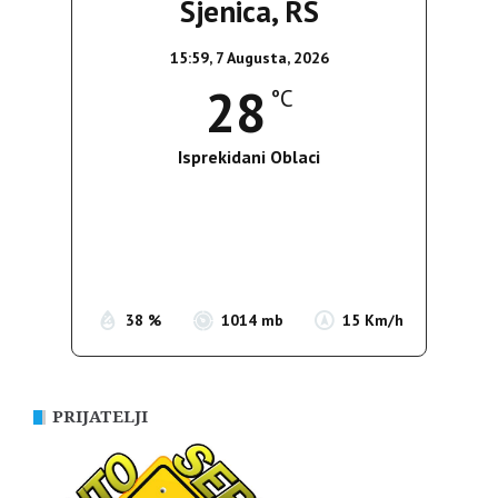
Sjenica, RS
15:59,
7 Augusta, 2026
28
°C
Isprekidani Oblaci
Wind Gust:
20 Km/h
Clouds:
81%
Sunrise:
05:36
Sunset:
19:55
38 %
1014 mb
15 Km/h
PRIJATELJI