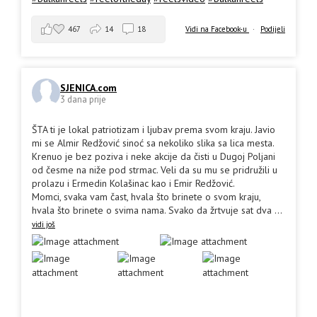
467
14
18
Vidi na Facebook-u
·
Podijeli
SJENICA.com
3 dana prije
ŠTA ti je lokal patriotizam i ljubav prema svom kraju. Javio
mi se Almir Redžović sinoć sa nekoliko slika sa lica mesta.
Krenuo je bez poziva i neke akcije da čisti u Dugoj Poljani
od česme na niže pod strmac. Veli da su mu se pridružili u
prolazu i Ermedin Kolašinac kao i Emir Redžović.
Momci, svaka vam čast, hvala što brinete o svom kraju,
hvala što brinete o svima nama. Svako da žrtvuje sat dva
...
vidi još