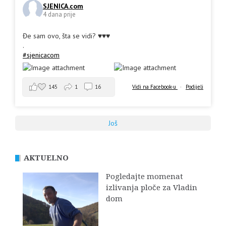
SJENICA.com
4 dana prije
Đe sam ovo, šta se vidi? ♥️♥️♥️
.
#sjenicacom
145
1
16
Vidi na Facebook-u
·
Podijeli
Još
AKTUELNO
Pogledajte momenat
izlivanja ploče za Vladin
dom