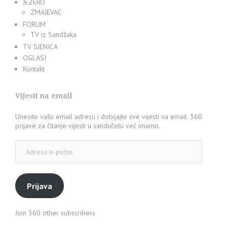
JEZERO
ZMAJEVAC
FORUM
TV iz Sandžaka
TV SJENICA
OGLASI
Kontakt
Vijesti na email
Unesite vašu email adresu i dobijajte sve vijesti na email. 360
prijave za čitanje vijesti u sandučetu već imamo.
Adresa
e-
pošte
Prijava
Join 360 other subscribers