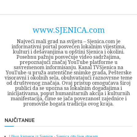
Skip
Opština
JEZERO
FORUM
Početna
Istorija
Privreda
Kultura
Geografija
O
REGIONALNI
ZMAJEVAC
TV
TV
OGLASI
Kontakt
to
Sjenica
Opštine
tvrđavi
CENTAR
iz
SJENICA
content
Sjenica
Sandžaka
www.SJENICA.com
Najveći mali grad na svijetu – Sjenica.com je
informativni portal posvećen lokalnim vijestima,
kulturi i dešavanjima u opštini Sjenica i okolini.
Posebnu pažnju posvećuje video sadržajima,
prepoznajući značaj YouTube platforme u
savremenom informisanju. Kanal TVSjenica na
YouTube-u pruža autentične snimke grada, Pešterske
visoravni i okolnih sela, obuhvatajući raznovrsne teme
od društvenog značaja. Ovaj pristup omogućava široj
publici da se upozna sa lokalnim događajima i
inicijativama, poput humanitarnih akcija i kulturnih
manifestacija, čime se jača povezanost zajednice i
promoviše bogata tradicija ovog kraja.
NAJČITANIJE
Uživo kamere iz Sjenice - Sjenica city live stream