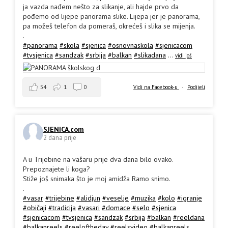
ja vazda nađem nešto za slikanje, ali hajde prvo da
pođemo od lijepe panorama slike. Lijepa jer je panorama,
pa možeš telefon da pomeraš, okrećeš i slika se mijenja.
.
#panorama
#skola
#sjenica
#osnovnaskola
#sjenicacom
#tvsjenica
#sandzak
#srbija
#balkan
#slikadana
...
vidi još
54
1
0
Vidi na Facebook-u
·
Podijeli
SJENICA.com
2 dana prije
A u Trijebine na vašaru prije dva dana bilo ovako.
Prepoznajete li koga?
Stiže još snimaka što je moj amidža Ramo snimo.
.
#vasar
#trijebine
#alidjun
#veselje
#muzika
#kolo
#igranje
#običaji
#tradicija
#vasari
#domace
#selo
#sjenica
#sjenicacom
#tvsjenica
#sandzak
#srbija
#balkan
#reeldana
#balkanreels
#reeloftheday
#reelsvideo
#balkanreels