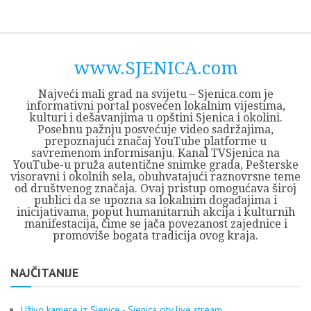
Skip
Opština
JEZERO
FORUM
Početna
Istorija
Privreda
Kultura
Geografija
O
REGIONALNI
ZMAJEVAC
TV
TV
OGLASI
Kontakt
to
Sjenica
Opštine
tvrđavi
CENTAR
iz
SJENICA
content
Sjenica
Sandžaka
www.SJENICA.com
Najveći mali grad na svijetu – Sjenica.com je
informativni portal posvećen lokalnim vijestima,
kulturi i dešavanjima u opštini Sjenica i okolini.
Posebnu pažnju posvećuje video sadržajima,
prepoznajući značaj YouTube platforme u
savremenom informisanju. Kanal TVSjenica na
YouTube-u pruža autentične snimke grada, Pešterske
visoravni i okolnih sela, obuhvatajući raznovrsne teme
od društvenog značaja. Ovaj pristup omogućava široj
publici da se upozna sa lokalnim događajima i
inicijativama, poput humanitarnih akcija i kulturnih
manifestacija, čime se jača povezanost zajednice i
promoviše bogata tradicija ovog kraja.
NAJČITANIJE
Uživo kamere iz Sjenice - Sjenica city live stream