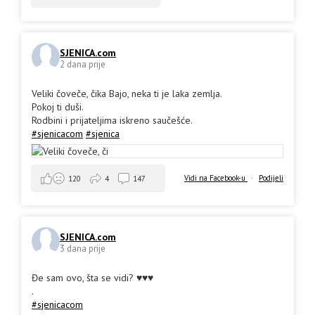
SJENICA.com
2 dana prije
Veliki čoveče, čika Bajo, neka ti je laka zemlja.
Pokoj ti duši.
Rodbini i prijateljima iskreno saučešće.
#sjenicacom
#sjenica
Vidi na Facebook-u
·
Podijeli
120
4
147
SJENICA.com
3 dana prije
Đe sam ovo, šta se vidi? ♥️♥️♥️
.
#sjenicacom