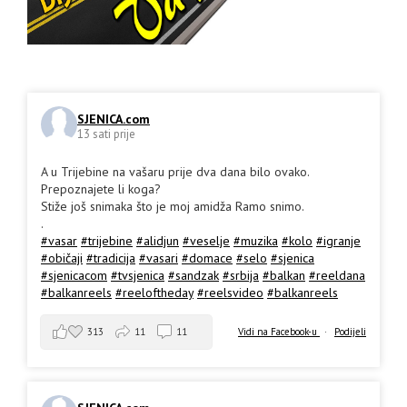
SJENICA.com
13 sati prije
A u Trijebine na vašaru prije dva dana bilo ovako.
Prepoznajete li koga?
Stiže još snimaka što je moj amidža Ramo snimo.
.
#vasar
#trijebine
#alidjun
#veselje
#muzika
#kolo
#igranje
#običaji
#tradicija
#vasari
#domace
#selo
#sjenica
#sjenicacom
#tvsjenica
#sandzak
#srbija
#balkan
#reeldana
#balkanreels
#reeloftheday
#reelsvideo
#balkanreels
313
11
11
Vidi na Facebook-u
·
Podijeli