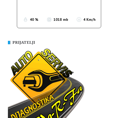
Sunrise:
05:35
Sunset:
19:56
40 %
1018 mb
4 Km/h
PRIJATELJI