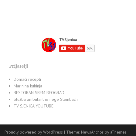
Prijatelji
Domaći recepti
Marinina kuhinja
RESTORAN SREM BEOGRAD
Služba ambulantne nege Steinbach
TV SJENICA YOUTUBE
Proudly powered by WordPress
|
Theme:
NewsAnchor
by aThemes.