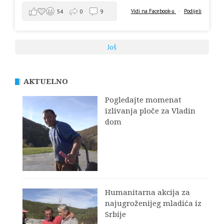
Vidi na Facebook-u
·
Podijeli
54
0
9
Još
AKTUELNO
Pogledajte momenat
izlivanja ploče za Vladin
dom
Humanitarna akcija za
najugroženijeg mladića iz
Srbije