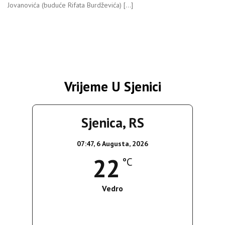
Jovanovića (buduće Rifata Burdževića) […]
Vrijeme U Sjenici
Sjenica, RS
07:47,
6 Augusta, 2026
22
°C
Vedro
Wind Gust:
5 Km/h
Clouds:
0%