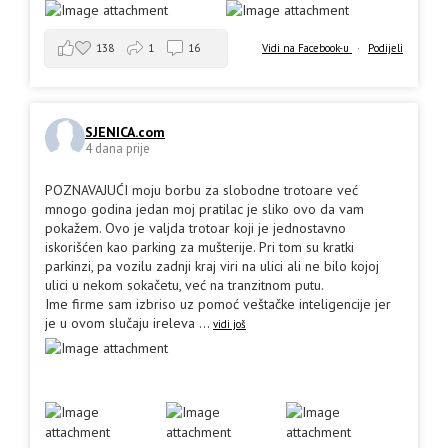
138
1
16
Vidi na Facebook-u
·
Podijeli
SJENICA.com
4 dana prije
POZNAVAJUĆI moju borbu za slobodne trotoare već
mnogo godina jedan moj pratilac je sliko ovo da vam
pokažem. Ovo je valjda trotoar koji je jednostavno
iskorišćen kao parking za mušterije. Pri tom su kratki
parkinzi, pa vozilu zadnji kraj viri na ulici ali ne bilo kojoj
ulici u nekom sokačetu, već na tranzitnom putu.
Ime firme sam izbriso uz pomoć veštačke inteligencije jer
je u ovom slučaju ireleva
...
vidi još