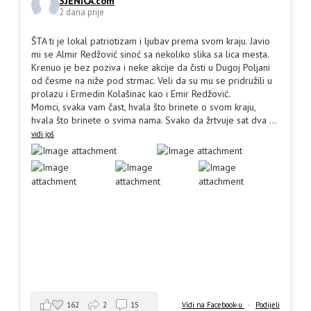
SJENICA.com
2 dana prije
ŠTA ti je lokal patriotizam i ljubav prema svom kraju. Javio
mi se Almir Redžović sinoć sa nekoliko slika sa lica mesta.
Krenuo je bez poziva i neke akcije da čisti u Dugoj Poljani
od česme na niže pod strmac. Veli da su mu se pridružili u
prolazu i Ermedin Kolašinac kao i Emir Redžović.
Momci, svaka vam čast, hvala što brinete o svom kraju,
hvala što brinete o svima nama. Svako da žrtvuje sat dva
...
vidi još
162
2
15
Vidi na Facebook-u
·
Podijeli