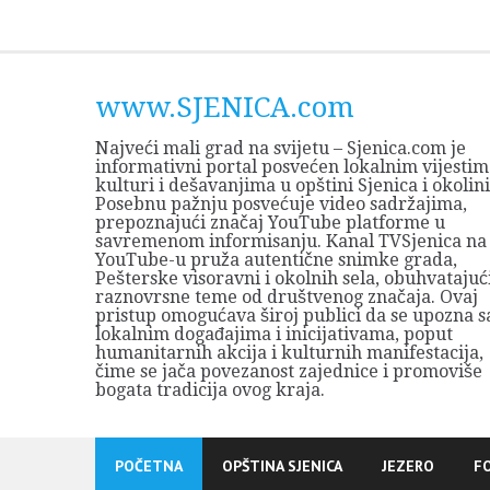
Skip
to
content
www.SJENICA.com
Najveći mali grad na svijetu – Sjenica.com je
informativni portal posvećen lokalnim vijestim
kulturi i dešavanjima u opštini Sjenica i okolini
Posebnu pažnju posvećuje video sadržajima,
prepoznajući značaj YouTube platforme u
savremenom informisanju. Kanal TVSjenica na
YouTube-u pruža autentične snimke grada,
Pešterske visoravni i okolnih sela, obuhvatajuć
raznovrsne teme od društvenog značaja. Ovaj
pristup omogućava široj publici da se upozna s
lokalnim događajima i inicijativama, poput
humanitarnih akcija i kulturnih manifestacija,
čime se jača povezanost zajednice i promoviše
bogata tradicija ovog kraja.
POČETNA
OPŠTINA SJENICA
JEZERO
F