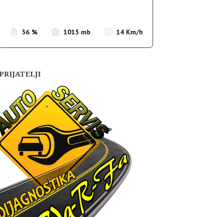
Sunset:
19:55
36 %
1015 mb
14 Km/h
PRIJATELJI