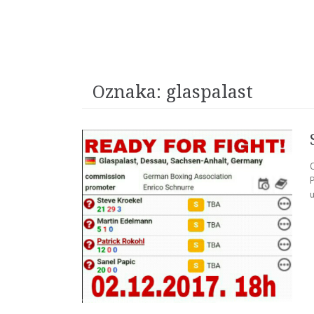
Oznaka:
glaspalast
P
u