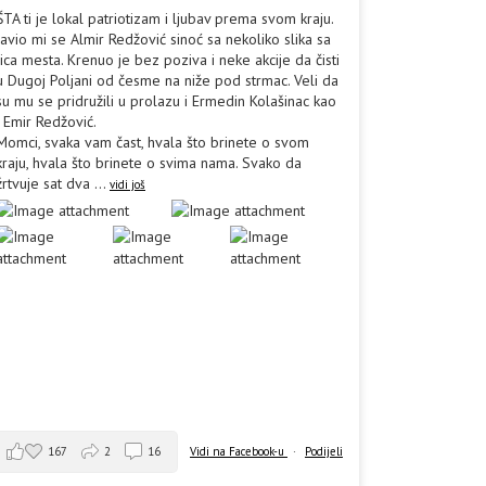
ŠTA ti je lokal patriotizam i ljubav prema svom kraju.
Javio mi se Almir Redžović sinoć sa nekoliko slika sa
lica mesta. Krenuo je bez poziva i neke akcije da čisti
u Dugoj Poljani od česme na niže pod strmac. Veli da
su mu se pridružili u prolazu i Ermedin Kolašinac kao
i Emir Redžović.
Momci, svaka vam čast, hvala što brinete o svom
kraju, hvala što brinete o svima nama. Svako da
žrtvuje sat dva
...
vidi još
167
2
16
Vidi na Facebook-u
·
Podijeli