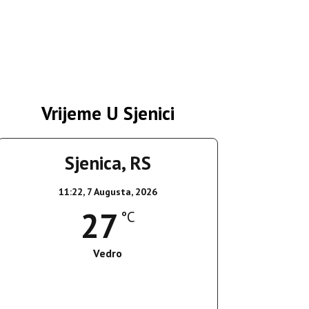
Vrijeme U Sjenici
Sjenica, RS
11:22,
7 Augusta, 2026
27
°C
Vedro
Wind Gust:
17 Km/h
Clouds:
8%
Sunrise:
05:36