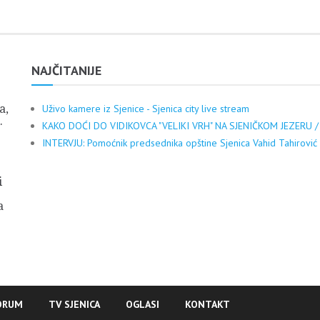
NAJČITANIJE
a,
Uživo kamere iz Sjenice - Sjenica city live stream
.
KAKO DOĆI DO VIDIKOVCA "VELIKI VRH" NA SJENIČKOM JEZERU /
INTERVJU: Pomoćnik predsednika opštine Sjenica Vahid Tahirović
i
a
ORUM
TV SJENICA
OGLASI
KONTAKT