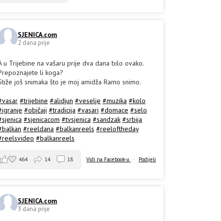
SJENICA.com
2 dana prije
A u Trijebine na vašaru prije dva dana bilo ovako.
Prepoznajete li koga?
Stiže još snimaka što je moj amidža Ramo snimo.
#vasar
#trijebine
#alidjun
#veselje
#muzika
#kolo
#igranje
#običaji
#tradicija
#vasari
#domace
#selo
#sjenica
#sjenicacom
#tvsjenica
#sandzak
#srbija
#balkan
#reeldana
#balkanreels
#reeloftheday
#reelsvideo
#balkanreels
464
14
18
Vidi na Facebook-u
·
Podijeli
SJENICA.com
3 dana prije