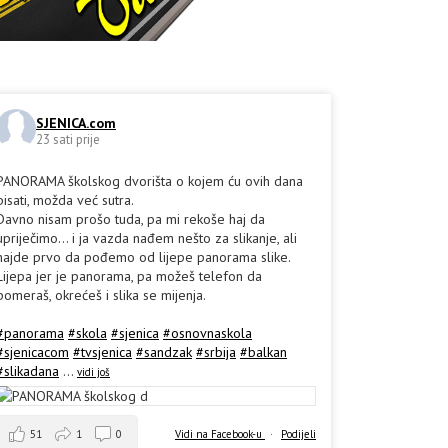
SJENICA.com
23 sati prije
PANORAMA školskog dvorišta o kojem ću ovih dana
pisati, možda već sutra.
Davno nisam prošo tuda, pa mi rekoše haj da
upriječimo... i ja vazda nađem nešto za slikanje, ali
hajde prvo da pođemo od lijepe panorama slike.
Lijepa jer je panorama, pa možeš telefon da
pomeraš, okrećeš i slika se mijenja.
#panorama
#skola
#sjenica
#osnovnaskola
#sjenicacom
#tvsjenica
#sandzak
#srbija
#balkan
#slikadana
...
vidi još
51
1
0
Vidi na Facebook-u
·
Podijeli