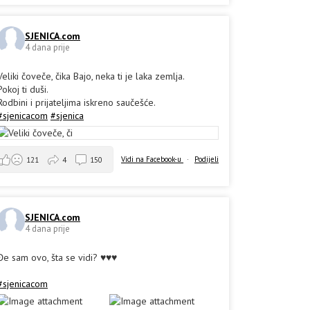
SJENICA.com
4 dana prije
Veliki čoveče, čika Bajo, neka ti je laka zemlja.
Pokoj ti duši.
Rodbini i prijateljima iskreno saučešće.
#sjenicacom
#sjenica
Vidi na Facebook-u
·
Podijeli
121
4
150
SJENICA.com
4 dana prije
Đe sam ovo, šta se vidi? ♥️♥️♥️
#sjenicacom