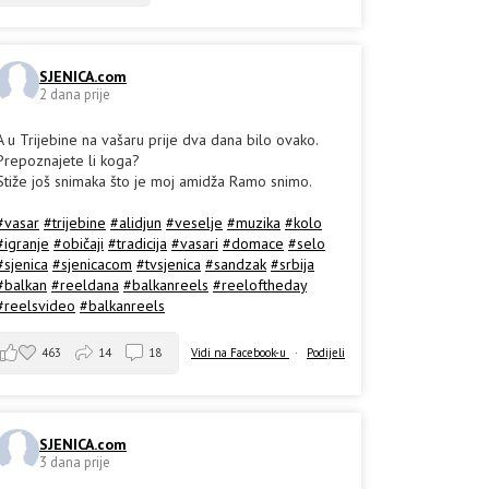
SJENICA.com
2 dana prije
A u Trijebine na vašaru prije dva dana bilo ovako.
Prepoznajete li koga?
Stiže još snimaka što je moj amidža Ramo snimo.
#vasar
#trijebine
#alidjun
#veselje
#muzika
#kolo
#igranje
#običaji
#tradicija
#vasari
#domace
#selo
#sjenica
#sjenicacom
#tvsjenica
#sandzak
#srbija
#balkan
#reeldana
#balkanreels
#reeloftheday
#reelsvideo
#balkanreels
463
14
18
Vidi na Facebook-u
·
Podijeli
SJENICA.com
3 dana prije