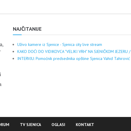
NAJČITANIJE
a,
Uživo kamere iz Sjenice - Sjenica city live stream
.
KAKO DOĆI DO VIDIKOVCA "VELIKI VRH" NA SJENIČKOM JEZERU /
INTERVJU: Pomoćnik predsednika opštine Sjenica Vahid Tahirović
i
a
ORUM
TV SJENICA
OGLASI
KONTAKT