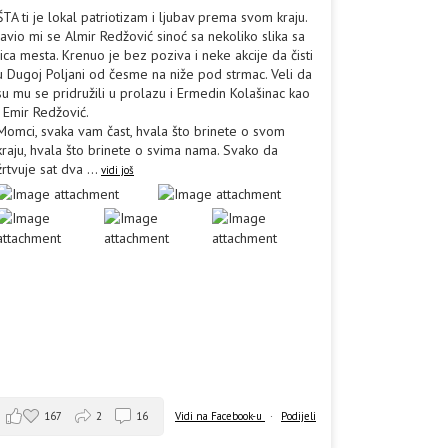
ŠTA ti je lokal patriotizam i ljubav prema svom kraju.
Javio mi se Almir Redžović sinoć sa nekoliko slika sa
lica mesta. Krenuo je bez poziva i neke akcije da čisti
u Dugoj Poljani od česme na niže pod strmac. Veli da
su mu se pridružili u prolazu i Ermedin Kolašinac kao
i Emir Redžović.
Momci, svaka vam čast, hvala što brinete o svom
kraju, hvala što brinete o svima nama. Svako da
žrtvuje sat dva
...
vidi još
167
2
16
Vidi na Facebook-u
·
Podijeli