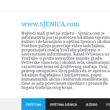
Skip
to
content
www.SJENICA.com
Najveći mali grad na svijetu – Sjenica.com je
informativni portal posvećen lokalnim vijestim
kulturi i dešavanjima u opštini Sjenica i okolini
Posebnu pažnju posvećuje video sadržajima,
prepoznajući značaj YouTube platforme u
savremenom informisanju. Kanal TVSjenica na
YouTube-u pruža autentične snimke grada,
Pešterske visoravni i okolnih sela, obuhvatajuć
raznovrsne teme od društvenog značaja. Ovaj
pristup omogućava široj publici da se upozna s
lokalnim događajima i inicijativama, poput
humanitarnih akcija i kulturnih manifestacija,
čime se jača povezanost zajednice i promoviše
bogata tradicija ovog kraja.
POČETNA
OPŠTINA SJENICA
JEZERO
F