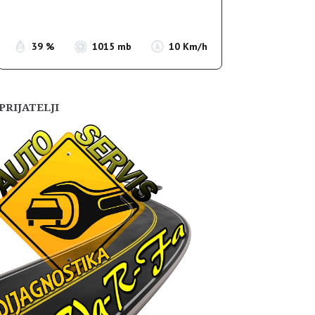
Sunset:
19:55
39 %
1015 mb
10 Km/h
PRIJATELJI