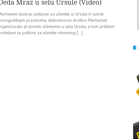
Deda Mraz u selu Ursule (Video)
Merhamet donirao poklone za učenike iz Ursula U susret
novogodišnjim praznicima, dobrotvorno društvo Merhamet
organizovalo je posetu učenicima u selu Ursulu, a tom prilikom
podeljeni su pokloni za učenike isturenog […]