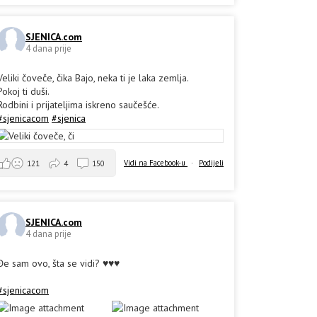
SJENICA.com
4 dana prije
Veliki čoveče, čika Bajo, neka ti je laka zemlja.
Pokoj ti duši.
Rodbini i prijateljima iskreno saučešće.
#sjenicacom
#sjenica
Vidi na Facebook-u
·
Podijeli
121
4
150
SJENICA.com
4 dana prije
Đe sam ovo, šta se vidi? ♥️♥️♥️
#sjenicacom