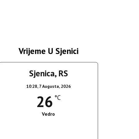
Vrijeme U Sjenici
Sjenica, RS
10:28,
7 Augusta, 2026
26
°C
Vedro
Wind Gust:
15 Km/h
Clouds:
10%
Sunrise:
05:36