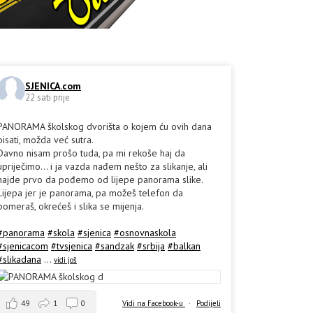
SJENICA.com
22 sati prije
PANORAMA školskog dvorišta o kojem ću ovih dana
pisati, možda već sutra.
Davno nisam prošo tuda, pa mi rekoše haj da
upriječimo... i ja vazda nađem nešto za slikanje, ali
hajde prvo da pođemo od lijepe panorama slike.
Lijepa jer je panorama, pa možeš telefon da
pomeraš, okrećeš i slika se mijenja.
#panorama
#skola
#sjenica
#osnovnaskola
#sjenicacom
#tvsjenica
#sandzak
#srbija
#balkan
#slikadana
...
vidi još
49
1
0
Vidi na Facebook-u
·
Podijeli