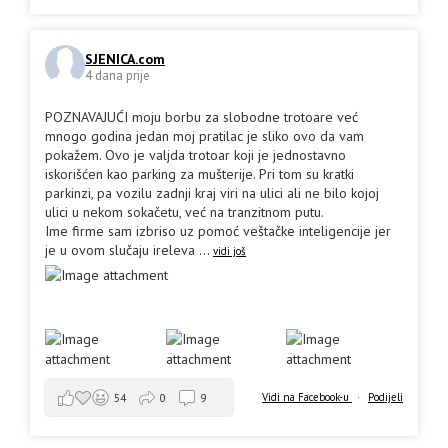
SJENICA.com
4 dana prije
POZNAVAJUĆI moju borbu za slobodne trotoare već
mnogo godina jedan moj pratilac je sliko ovo da vam
pokažem. Ovo je valjda trotoar koji je jednostavno
iskorišćen kao parking za mušterije. Pri tom su kratki
parkinzi, pa vozilu zadnji kraj viri na ulici ali ne bilo kojoj
ulici u nekom sokačetu, već na tranzitnom putu.
Ime firme sam izbriso uz pomoć veštačke inteligencije jer
je u ovom slučaju ireleva
...
vidi još
Vidi na Facebook-u
·
Podijeli
54
0
9