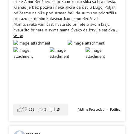
mi se Almir Redžović sinoć sa nekoliko slika sa lica mesta.
Krenuo je bez poziva i neke akcije da čisti u Dugoj Poljani
od česme na niže pod strmac. Veli da su mu se pridružili u
prolazu i Ermedin Kolašinac kao i Emir Redžović.
Momci, svaka vam čast, hvala što brinete o svom kraju,
hvala što brinete o svima nama. Svako da žrtvuje sat dva
...
vidi još
161
2
15
Vidi na Facebook-u
·
Podijeli