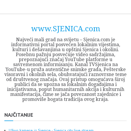
Skip
Opština
JEZERO
FORUM
Početna
Istorija
Privreda
Kultura
Geografija
O
REGIONALNI
ZMAJEVAC
TV
TV
OGLASI
Kontakt
to
Sjenica
Opštine
tvrđavi
CENTAR
iz
SJENICA
content
Sjenica
Sandžaka
www.SJENICA.com
Najveći mali grad na svijetu – Sjenica.com je
informativni portal posvećen lokalnim vijestima,
kulturi i dešavanjima u opštini Sjenica i okolini.
Posebnu pažnju posvećuje video sadržajima,
prepoznajući značaj YouTube platforme u
savremenom informisanju. Kanal TVSjenica na
YouTube-u pruža autentične snimke grada, Pešterske
visoravni i okolnih sela, obuhvatajući raznovrsne teme
od društvenog značaja. Ovaj pristup omogućava široj
publici da se upozna sa lokalnim događajima i
inicijativama, poput humanitarnih akcija i kulturnih
manifestacija, čime se jača povezanost zajednice i
promoviše bogata tradicija ovog kraja.
NAJČITANIJE
Uživo kamere iz Sjenice - Sjenica city live stream