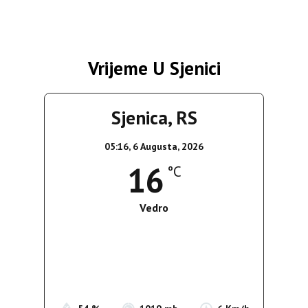
Vrijeme U Sjenici
Sjenica, RS
05:16,
6 Augusta, 2026
16
°C
Vedro
Wind Gust:
5 Km/h
Clouds:
0%
Sunrise:
05:35
Sunset:
19:56