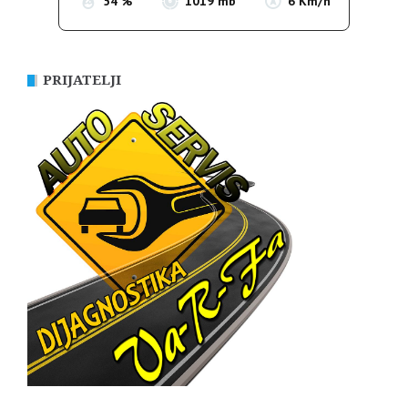
54 %
1019 mb
6 Km/h
PRIJATELJI