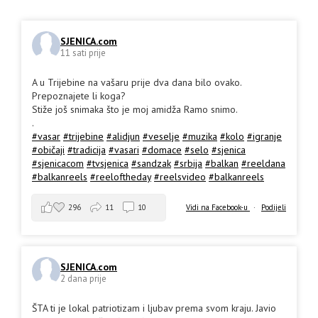
SJENICA.com
11 sati prije
A u Trijebine na vašaru prije dva dana bilo ovako.
Prepoznajete li koga?
Stiže još snimaka što je moj amidža Ramo snimo.
.
#vasar
#trijebine
#alidjun
#veselje
#muzika
#kolo
#igranje
#običaji
#tradicija
#vasari
#domace
#selo
#sjenica
#sjenicacom
#tvsjenica
#sandzak
#srbija
#balkan
#reeldana
#balkanreels
#reeloftheday
#reelsvideo
#balkanreels
296
11
10
Vidi na Facebook-u
·
Podijeli
SJENICA.com
2 dana prije
ŠTA ti je lokal patriotizam i ljubav prema svom kraju. Javio