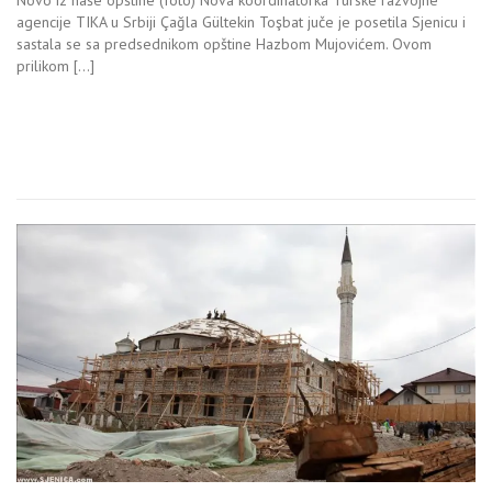
Novo iz naše opštine (foto) Nova koordinatorka Turske razvojne
agencije TIKA u Srbiji Çağla Gültekin Toşbat juče je posetila Sjenicu i
sastala se sa predsednikom opštine Hazbom Mujovićem. Ovom
prilikom […]