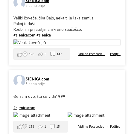
SJENICA.com
2 dana prije
Veliki čoveče, čika Bajo, neka ti je laka zemlja.
Pokoj ti duši.
Rodbini i prijateljima iskreno saučešće.
#sjenicacom
#sjenica
Vidi na Facebook-u
·
Podijeli
120
5
147
SJENICA.com
3 dana prije
Đe sam ovo, šta se vidi? ♥️♥️♥️
.
#sjenicacom
138
1
15
Vidi na Facebook-u
·
Podijeli