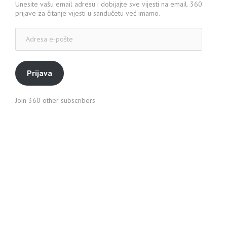
Unesite vašu email adresu i dobijajte sve vijesti na email. 360
prijave za čitanje vijesti u sandučetu već imamo.
Adresa
e-
pošte
Prijava
Join 360 other subscribers