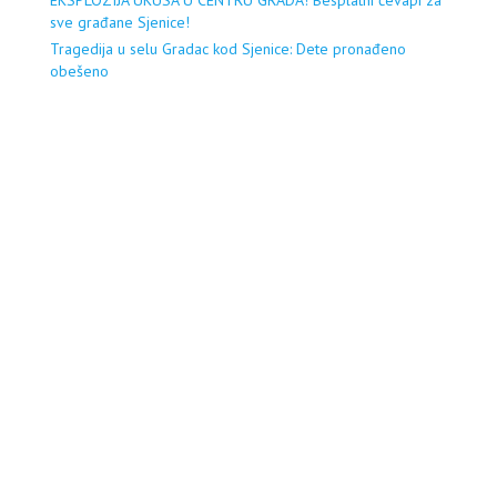
EKSPLOZIJA UKUSA U CENTRU GRADA! Besplatni ćevapi za
sve građane Sjenice!
Tragedija u selu Gradac kod Sjenice: Dete pronađeno
obešeno