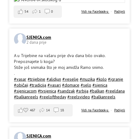
54
1
0
Vidi na Facebook-u
·
Podijeli
SJENICA.com
2 dana prije
A u Trijebine na vašaru prije dva dana bilo ovako.
Prepoznajete li koga?
Stiže još snimaka što je moj amidža Ramo snimo.
.
#vasar
#trijebine
#alidjun
#veselje
#muzika
#kolo
#igranje
#običaji
#tradicija
#vasari
#domace
#selo
#sjenica
#sjenicacom
#tvsjenica
#sandzak
#srbija
#balkan
#reeldana
#balkanreels
#reeloftheday
#reelsvideo
#balkanreels
467
14
18
Vidi na Facebook-u
·
Podijeli
SJENICA.com