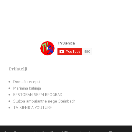
Prijatelji
Domaći recepti
Marinina kuhinja
RESTORAN SREM BEOGRAD
Služba ambulantne nege Steinbach
TV SJENICA YOUTUBE