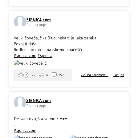
SJENICA.com
4 dana prije
Veliki čoveče, čika Bajo, neka ti je laka zemlja.
Pokoj ti duši.
Rodbini i prijateljima iskreno saučešće.
#sjenicacom
#sjenica
Vidi na Facebook-u
·
Podijeli
122
4
152
SJENICA.com
4 dana prije
Đe sam ovo, šta se vidi? ♥️♥️♥️
.
#sjenicacom