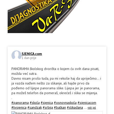
SJENICA.com
1 dan prije
PANORAMA školskog dvorišta o kojem ću ovih dana pisati,
možda već sutra.
Davno nisam prošo tuda, pa mi rekoše haj da upriječimo... i
ja vazda nađem nešto za slikanje, ali hajde prvo da
pođemo od lijepe panorama slike. Lijepa jer je panorama,
pa možeš telefon da pomeraš, okrećeš i slika se mijenja.
.
#panorama
#skola
#sjenica
#osnovnaskola
#sjenicacom
#tvsjenica
#sandzak
#srbija
#balkan
#slikadana
...
vidi još