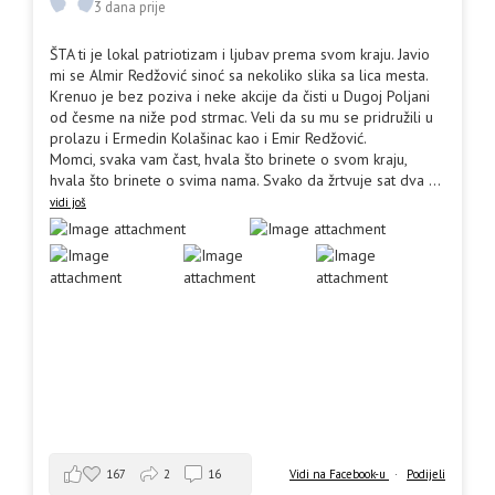
3 dana prije
ŠTA ti je lokal patriotizam i ljubav prema svom kraju. Javio
mi se Almir Redžović sinoć sa nekoliko slika sa lica mesta.
Krenuo je bez poziva i neke akcije da čisti u Dugoj Poljani
od česme na niže pod strmac. Veli da su mu se pridružili u
prolazu i Ermedin Kolašinac kao i Emir Redžović.
Momci, svaka vam čast, hvala što brinete o svom kraju,
hvala što brinete o svima nama. Svako da žrtvuje sat dva
...
vidi još
167
2
16
Vidi na Facebook-u
·
Podijeli