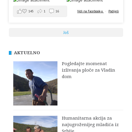
145
1
16
Vidi na Facebook-u
·
Podijeli
Još
AKTUELNO
Pogledajte momenat
izlivanja ploče za Vladin
dom
Humanitarna akcija za
najugroženijeg mladića iz
Srbije