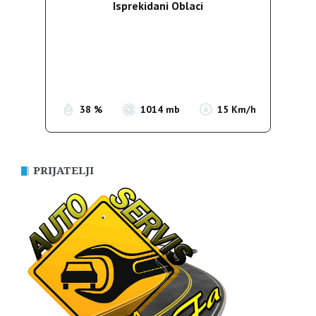
Isprekidani Oblaci
Wind Gust:
20 Km/h
Clouds:
81%
Sunrise:
05:36
Sunset:
19:55
38 %
1014 mb
15 Km/h
PRIJATELJI