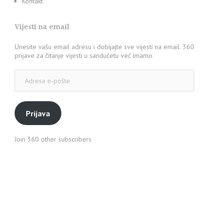
Kontakt
Vijesti na email
Unesite vašu email adresu i dobijajte sve vijesti na email. 360
prijave za čitanje vijesti u sandučetu već imamo.
Adresa
e-
pošte
Prijava
Join 360 other subscribers