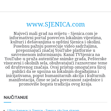
Skip
Opština
JEZERO
FORUM
Početna
Istorija
Privreda
Kultura
Geografija
O
REGIONALNI
ZMAJEVAC
TV
TV
OGLASI
Kontakt
to
Sjenica
Opštine
tvrđavi
CENTAR
iz
SJENICA
content
Sjenica
Sandžaka
www.SJENICA.com
Najveći mali grad na svijetu – Sjenica.com je
informativni portal posvećen lokalnim vijestima,
kulturi i dešavanjima u opštini Sjenica i okolini.
Posebnu pažnju posvećuje video sadržajima,
prepoznajući značaj YouTube platforme u
savremenom informisanju. Kanal TVSjenica na
YouTube-u pruža autentične snimke grada, Pešterske
visoravni i okolnih sela, obuhvatajući raznovrsne teme
od društvenog značaja. Ovaj pristup omogućava široj
publici da se upozna sa lokalnim događajima i
inicijativama, poput humanitarnih akcija i kulturnih
manifestacija, čime se jača povezanost zajednice i
promoviše bogata tradicija ovog kraja.
NAJČITANIJE
Uživo kamere iz Sjenice - Sjenica city live stream