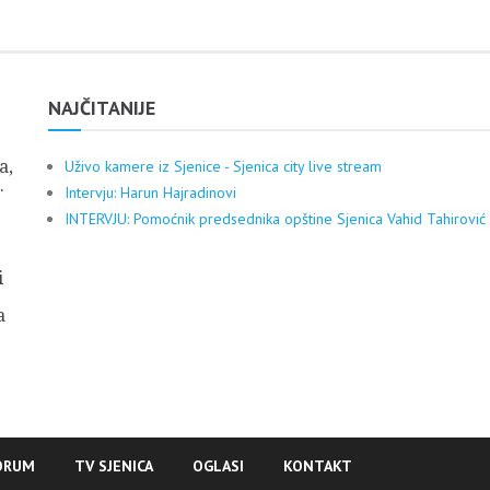
NAJČITANIJE
a,
Uživo kamere iz Sjenice - Sjenica city live stream
.
Intervju: Harun Hajradinovi
INTERVJU: Pomoćnik predsednika opštine Sjenica Vahid Tahirović
i
a
ORUM
TV SJENICA
OGLASI
KONTAKT