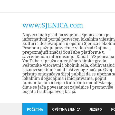
Skip
to
content
www.SJENICA.com
Najveći mali grad na svijetu – Sjenica.com je
informativni portal posvećen lokalnim vijestim
kulturi i dešavanjima u opštini Sjenica i okolini
Posebnu pažnju posvećuje video sadržajima,
prepoznajući značaj YouTube platforme u
savremenom informisanju. Kanal TVSjenica na
YouTube-u pruža autentične snimke grada,
Pešterske visoravni i okolnih sela, obuhvatajuć
raznovrsne teme od društvenog značaja. Ovaj
pristup omogućava široj publici da se upozna s
lokalnim događajima i inicijativama, poput
humanitarnih akcija i kulturnih manifestacija,
čime se jača povezanost zajednice i promoviše
bogata tradicija ovog kraja.
POČETNA
OPŠTINA SJENICA
JEZERO
F