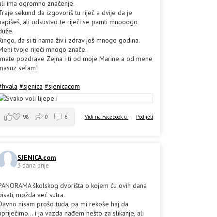
ali ima ogromno značenje.
Traje sekund da izgovoriš tu riječ a dvije da je
napišeš, ali odsustvo te riječi se pamti mnooogo
duže.
Ringo, da si ti nama živ i zdrav još mnogo godina.
Meni tvoje riječi mnogo znače.
Imate pozdrave Zejna i ti od moje Marine a od mene
masuz selam!
#hvala
#sjenica
#sjenicacom
98
0
6
Vidi na Facebook-u
·
Podijeli
SJENICA.com
3 dana prije
PANORAMA školskog dvorišta o kojem ću ovih dana
pisati, možda već sutra.
Davno nisam prošo tuda, pa mi rekoše haj da
upriječimo... i ja vazda nađem nešto za slikanje, ali