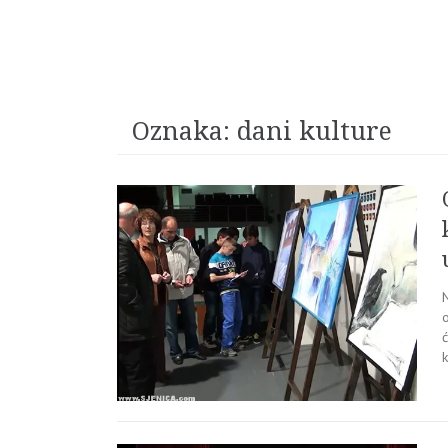
Oznaka:
dani kulture
N
o
ć
k