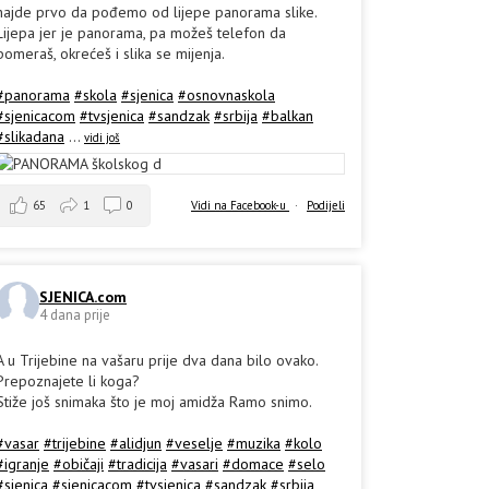
hajde prvo da pođemo od lijepe panorama slike.
Lijepa jer je panorama, pa možeš telefon da
pomeraš, okrećeš i slika se mijenja.
#panorama
#skola
#sjenica
#osnovnaskola
#sjenicacom
#tvsjenica
#sandzak
#srbija
#balkan
#slikadana
...
vidi još
65
1
0
Vidi na Facebook-u
·
Podijeli
SJENICA.com
4 dana prije
A u Trijebine na vašaru prije dva dana bilo ovako.
Prepoznajete li koga?
Stiže još snimaka što je moj amidža Ramo snimo.
#vasar
#trijebine
#alidjun
#veselje
#muzika
#kolo
#igranje
#običaji
#tradicija
#vasari
#domace
#selo
#sjenica
#sjenicacom
#tvsjenica
#sandzak
#srbija