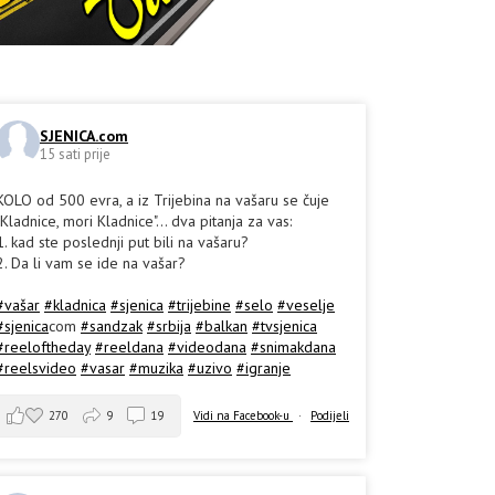
SJENICA.com
15 sati prije
KOLO od 500 evra, a iz Trijebina na vašaru se čuje
"Kladnice, mori Kladnice"... dva pitanja za vas:
1. kad ste poslednji put bili na vašaru?
2. Da li vam se ide na vašar?
#vašar
#kladnica
#sjenica
#trijebine
#selo
#veselje
#sjenica
com
#sandzak
#srbija
#balkan
#tvsjenica
#reeloftheday
#reeldana
#videodana
#snimakdana
#reelsvideo
#vasar
#muzika
#uzivo
#igranje
270
9
19
Vidi na Facebook-u
·
Podijeli