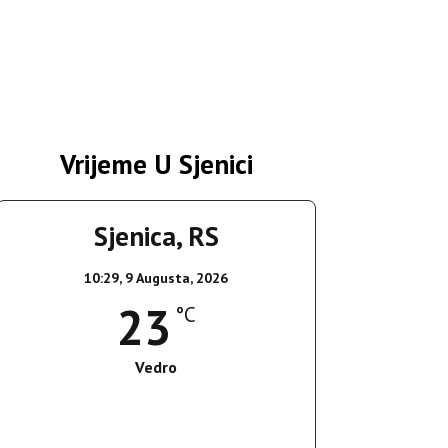
Vrijeme U Sjenici
Sjenica, RS
10:29,
9 Augusta, 2026
23
°C
Vedro
Wind Gust:
12 Km/h
Clouds:
0%
Sunrise:
05:38