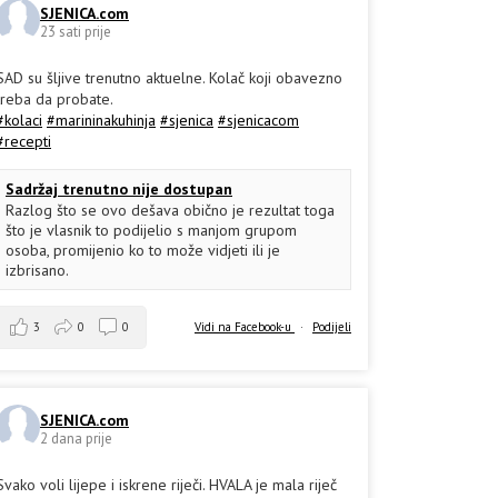
SJENICA.com
23 sati prije
SAD su šljive trenutno aktuelne. Kolač koji obavezno
treba da probate.
#kolaci
#marininakuhinja
#sjenica
#sjenicacom
#recepti
Sadržaj trenutno nije dostupan
Razlog što se ovo dešava obično je rezultat toga
što je vlasnik to podijelio s manjom grupom
osoba, promijenio ko to može vidjeti ili je
izbrisano.
3
0
0
Vidi na Facebook-u
·
Podijeli
SJENICA.com
2 dana prije
Svako voli lijepe i iskrene riječi. HVALA je mala riječ