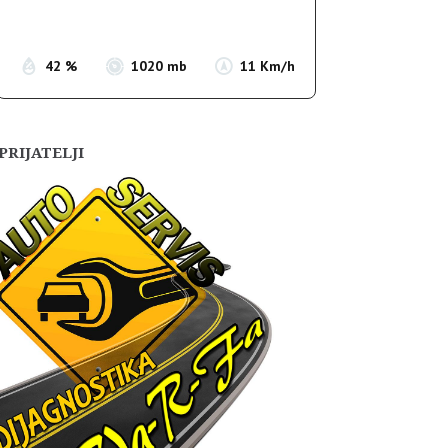
Sunset:
19:52
42 %
1020 mb
11 Km/h
PRIJATELJI