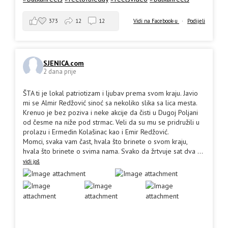
373
12
12
Vidi na Facebook-u
·
Podijeli
SJENICA.com
2 dana prije
ŠTA ti je lokal patriotizam i ljubav prema svom kraju. Javio
mi se Almir Redžović sinoć sa nekoliko slika sa lica mesta.
Krenuo je bez poziva i neke akcije da čisti u Dugoj Poljani
od česme na niže pod strmac. Veli da su mu se pridružili u
prolazu i Ermedin Kolašinac kao i Emir Redžović.
Momci, svaka vam čast, hvala što brinete o svom kraju,
hvala što brinete o svima nama. Svako da žrtvuje sat dva
...
vidi još