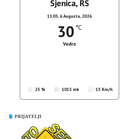
Sjenica, RS
13:03,
6 Augusta, 2026
30
°C
Vedro
Wind Gust:
14 Km/h
Clouds:
1%
Sunrise:
05:35
Sunset:
19:56
23 %
1015 mb
15 Km/h
PRIJATELJI