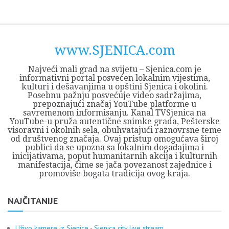
Skip
Opština
JEZERO
FORUM
Početna
Istorija
Privreda
Kultura
Geografija
O
REGIONALNI
ZMAJEVAC
TV
TV
OGLASI
Kontakt
to
Sjenica
Opštine
tvrđavi
CENTAR
iz
SJENICA
content
Sjenica
Sandžaka
www.SJENICA.com
Najveći mali grad na svijetu – Sjenica.com je
informativni portal posvećen lokalnim vijestima,
kulturi i dešavanjima u opštini Sjenica i okolini.
Posebnu pažnju posvećuje video sadržajima,
prepoznajući značaj YouTube platforme u
savremenom informisanju. Kanal TVSjenica na
YouTube-u pruža autentične snimke grada, Pešterske
visoravni i okolnih sela, obuhvatajući raznovrsne teme
od društvenog značaja. Ovaj pristup omogućava široj
publici da se upozna sa lokalnim događajima i
inicijativama, poput humanitarnih akcija i kulturnih
manifestacija, čime se jača povezanost zajednice i
promoviše bogata tradicija ovog kraja.
NAJČITANIJE
Uživo kamere iz Sjenice - Sjenica city live stream