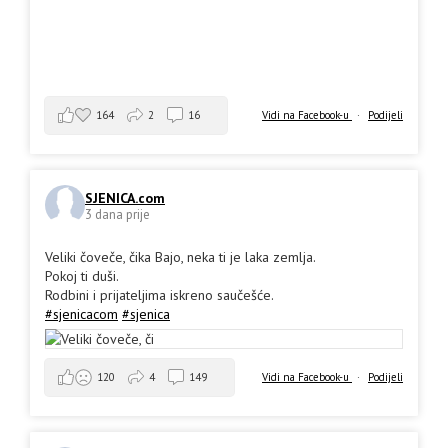
164
2
16
Vidi na Facebook-u
·
Podijeli
SJENICA.com
3 dana prije
Veliki čoveče, čika Bajo, neka ti je laka zemlja.
Pokoj ti duši.
Rodbini i prijateljima iskreno saučešće.
#sjenicacom
#sjenica
Vidi na Facebook-u
·
Podijeli
120
4
149