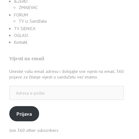
JEZERO
ZMAJEVAC
FORUM
TV iz Sandžaka
TV SJENICA
OGLASI
Kontakt
Vijesti na email
Unesite vašu email adresu i dobijajte sve vijesti na email. 360
prijave za čitanje vijesti u sandučetu već imamo.
Adresa
e-
pošte
Prijava
Join 360 other subscribers