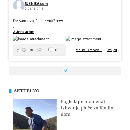
SJENICA.com
3 dana prije
Đe sam ovo, šta se vidi? ♥️♥️♥️
.
#sjenicacom
140
1
16
Vidi na Facebook-u
·
Podijeli
Još
AKTUELNO
Pogledajte momenat
izlivanja ploče za Vladin
dom