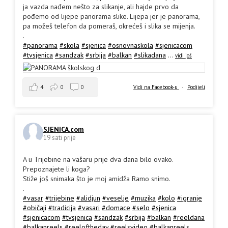
ja vazda nađem nešto za slikanje, ali hajde prvo da
pođemo od lijepe panorama slike. Lijepa jer je panorama,
pa možeš telefon da pomeraš, okrećeš i slika se mijenja.
.
#panorama
#skola
#sjenica
#osnovnaskola
#sjenicacom
#tvsjenica
#sandzak
#srbija
#balkan
#slikadana
...
vidi još
4
0
0
Vidi na Facebook-u
·
Podijeli
SJENICA.com
19 sati prije
A u Trijebine na vašaru prije dva dana bilo ovako.
Prepoznajete li koga?
Stiže još snimaka što je moj amidža Ramo snimo.
.
#vasar
#trijebine
#alidjun
#veselje
#muzika
#kolo
#igranje
#običaji
#tradicija
#vasari
#domace
#selo
#sjenica
#sjenicacom
#tvsjenica
#sandzak
#srbija
#balkan
#reeldana
#balkanreels
#reeloftheday
#reelsvideo
#balkanreels