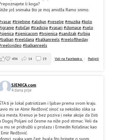
Prepoznajete li koga?
Stiže još snimaka što je moj amidža Ramo snimo.
#vasar
#trijebine
#alidjun
#veselje
#muzika
#kolo
#igranje
#običaji
#tradicija
#vasari
#domace
#selo
#sjenica
#sjenicacom
#tvsjenica
#sandzak
#srbija
#balkan
#reeldana
#balkanreels
#reeloftheday
#reelsvideo
#balkanreels
494
14
19
Vidi na Facebook-u
·
Podijeli
SJENICA.com
4 dana prije
ŠTA ti je lokal patriotizam i ljubav prema svom kraju.
Javio mi se Almir Redžović sinoć sa nekoliko slika sa
lica mesta. Krenuo je bez poziva i neke akcije da čisti
u Dugoj Poljani od česme na niže pod strmac. Veli da
su mu se pridružili u prolazu i Ermedin Kolašinac kao
i Emir Redžović.
Momci, svaka vam čast, hvala što brinete o svom