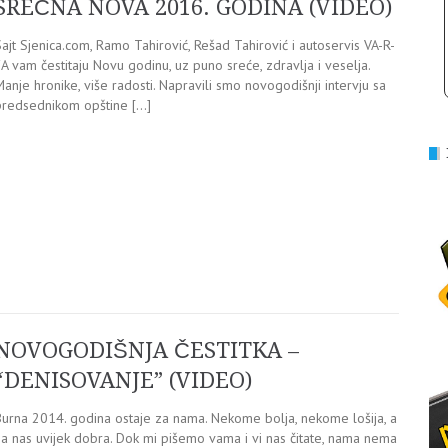
SREĆNA NOVA 2016. GODINA (VIDEO)
ajt Sjenica.com, Ramo Tahirović, Rešad Tahirović i autoservis VA-R-
A vam čestitaju Novu godinu, uz puno sreće, zdravlja i veselja.
anje hronike, više radosti. Napravili smo novogodišnji intervju sa
predsednikom opštine […]
NOVOGODIŠNJA ČESTITKA –
“DENISOVANJE” (VIDEO)
Burna 2014. godina ostaje za nama. Nekome bolja, nekome lošija, a
za nas uvijek dobra. Dok mi pišemo vama i vi nas čitate, nama nema