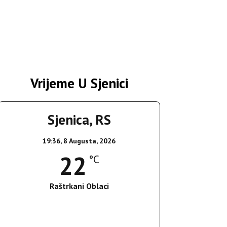
Vrijeme U Sjenici
Sjenica, RS
19:36,
8 Augusta, 2026
22
°C
Raštrkani Oblaci
Wind Gust:
17 Km/h
Clouds:
33%
Sunrise:
05:37