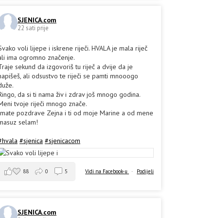
SJENICA.com
22 sati prije
Svako voli lijepe i iskrene riječi. HVALA je mala riječ
ali ima ogromno značenje.
Traje sekund da izgovoriš tu riječ a dvije da je
napišeš, ali odsustvo te riječi se pamti mnooogo
duže.
Ringo, da si ti nama živ i zdrav još mnogo godina.
Meni tvoje riječi mnogo znače.
Imate pozdrave Zejna i ti od moje Marine a od mene
masuz selam!
#hvala
#sjenica
#sjenicacom
88
0
5
Vidi na Facebook-u
·
Podijeli
SJENICA.com