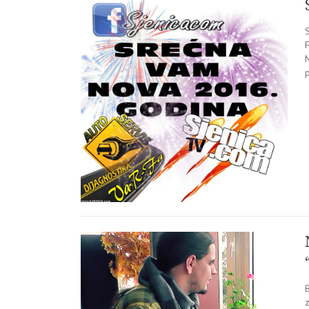
S
F
M