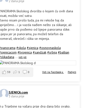
2 dana prije
PANORAMA školskog dvorišta o kojem ću ovih dana
pisati, možda već sutra.
Davno nisam prošo tuda, pa mi rekoše haj da
upriječimo... i ja vazda nađem nešto za slikanje, ali
hajde prvo da pođemo od lijepe panorama slike.
Lijepa jer je panorama, pa možeš telefon da
pomeraš, okrećeš i slika se mijenja.
#panorama
#skola
#sjenica
#osnovnaskola
#sjenicacom
#tvsjenica
#sandzak
#srbija
#balkan
#slikadana
...
vidi još
59
1
0
Vidi na Facebook-u
·
Podijeli
SJENICA.com
3 dana prije
A u Trijebine na vašaru prije dva dana bilo ovako.