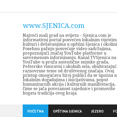
Skip
to
content
www.SJENICA.com
Najveći mali grad na svijetu – Sjenica.com je
informativni portal posvećen lokalnim vijestim
kulturi i dešavanjima u opštini Sjenica i okolini
Posebnu pažnju posvećuje video sadržajima,
prepoznajući značaj YouTube platforme u
savremenom informisanju. Kanal TVSjenica na
YouTube-u pruža autentične snimke grada,
Pešterske visoravni i okolnih sela, obuhvatajuć
raznovrsne teme od društvenog značaja. Ovaj
pristup omogućava široj publici da se upozna s
lokalnim događajima i inicijativama, poput
humanitarnih akcija i kulturnih manifestacija,
čime se jača povezanost zajednice i promoviše
bogata tradicija ovog kraja.
POČETNA
OPŠTINA SJENICA
JEZERO
F