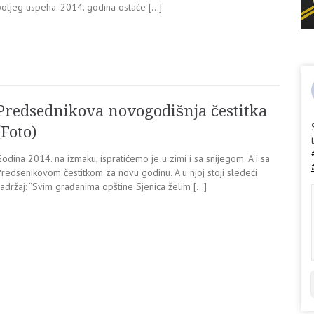
boljeg uspeha. 2014. godina ostaće […]
Predsednikova novogodišnja čestitka
(Foto)
odina 2014. na izmaku, ispratićemo je u zimi i sa snijegom. A i sa
Predsenikovom čestitkom za novu godinu. A u njoj stoji sledeći
sadržaj: “Svim građanima opštine Sjenica želim […]