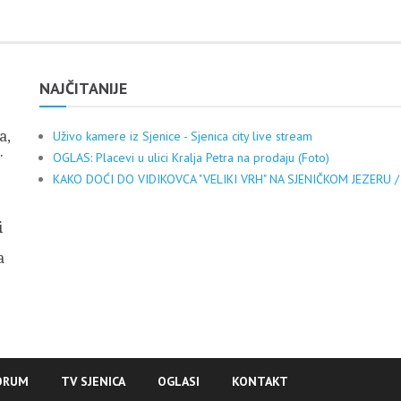
NAJČITANIJE
a,
Uživo kamere iz Sjenice - Sjenica city live stream
.
OGLAS: Placevi u ulici Kralja Petra na prodaju (Foto)
KAKO DOĆI DO VIDIKOVCA "VELIKI VRH" NA SJENIČKOM JEZERU /
i
a
ORUM
TV SJENICA
OGLASI
KONTAKT