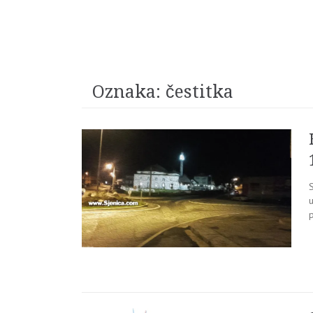
Oznaka:
čestitka
S
p