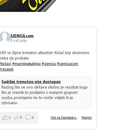
SJENICA.com
8 sati prije
SAD su šljive trenutno aktuelne. Kolač koji obavezno
treba da probate.
#kolaci
#marininakuhinja
#sjenica
#sjenicacom
#recepti
Sadržaj trenutno nije dostupan
Razlog što se ovo dešava obično je rezultat toga
što je vlasnik to podijelio s manjom grupom
osoba, promijenio ko to može vidjeti ili je
izbrisano.
2
0
0
Vidi na Facebook-u
·
Podijeli