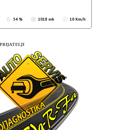
Sunset:
19:54
54 %
1018 mb
10 Km/h
PRIJATELJI