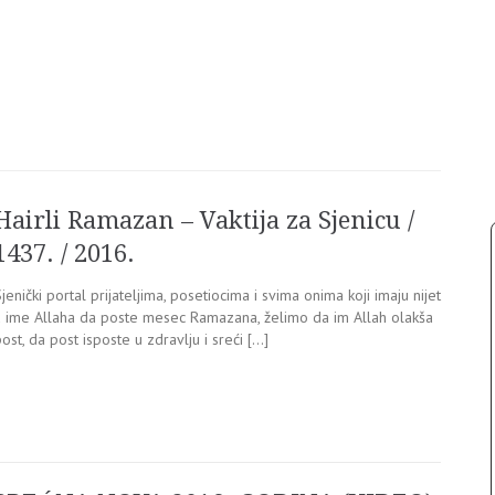
Hairli Ramazan – Vaktija za Sjenicu /
1437. / 2016.
jenički portal prijateljima, posetiocima i svima onima koji imaju nijet
u ime Allaha da poste mesec Ramazana, želimo da im Allah olakša
ost, da post isposte u zdravlju i sreći […]