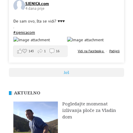
SJENICA.com
4 dana prije
Đe sam ovo, šta se vidi? ♥️♥️♥️
.
#sjenicacom
143
1
16
Vidi na Facebook-u
·
Podijeli
Još
AKTUELNO
Pogledajte momenat
izlivanja ploče za Vladin
dom