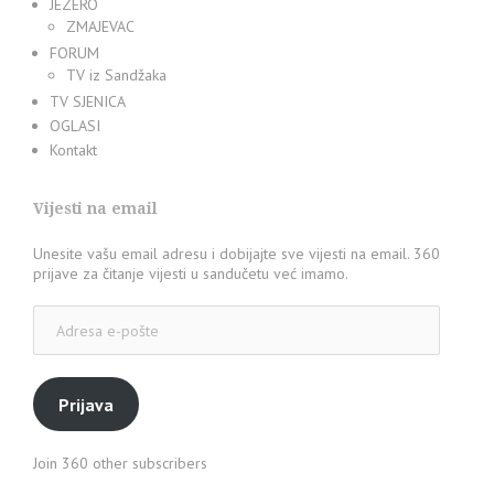
JEZERO
ZMAJEVAC
FORUM
TV iz Sandžaka
TV SJENICA
OGLASI
Kontakt
Vijesti na email
Unesite vašu email adresu i dobijajte sve vijesti na email. 360
prijave za čitanje vijesti u sandučetu već imamo.
Adresa
e-
pošte
Prijava
Join 360 other subscribers