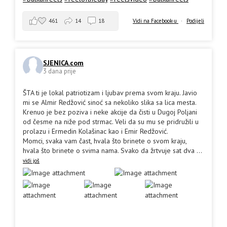
461
14
18
Vidi na Facebook-u
·
Podijeli
SJENICA.com
3 dana prije
ŠTA ti je lokal patriotizam i ljubav prema svom kraju. Javio
mi se Almir Redžović sinoć sa nekoliko slika sa lica mesta.
Krenuo je bez poziva i neke akcije da čisti u Dugoj Poljani
od česme na niže pod strmac. Veli da su mu se pridružili u
prolazu i Ermedin Kolašinac kao i Emir Redžović.
Momci, svaka vam čast, hvala što brinete o svom kraju,
hvala što brinete o svima nama. Svako da žrtvuje sat dva
...
vidi još