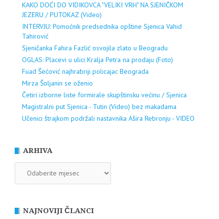
KAKO DOĆI DO VIDIKOVCA "VELIKI VRH" NA SJENIČKOM
JEZERU / PUTOKAZ (Video)
INTERVJU: Pomoćnik predsednika opštine Sjenica Vahid
Tahirović
Sjeničanka Fahira Fazlić osvojila zlato u Beogradu
OGLAS: Placevi u ulici Kralja Petra na prodaju (Foto)
Fuad Šećović najhrabriji policajac Beograda
Mirza Šoljanin se oženio
Četiri izborne liste formirale skupštinsku većinu / Sjenica
Magistralni put Sjenica - Tutin (Video) bez makadama
Učenici štrajkom podržali nastavnika Ašira Rebronju - VIDEO
ARHIVA
ARHIVA
NAJNOVIJI ČLANCI