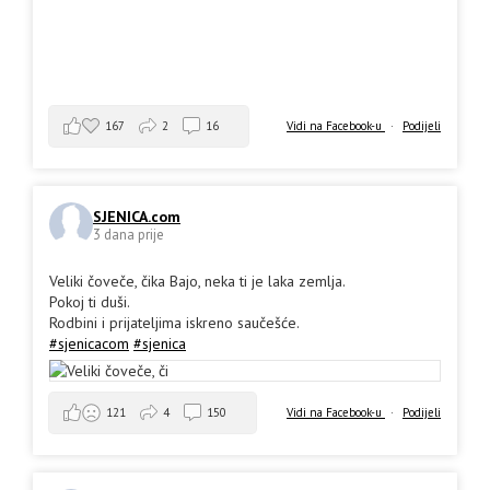
167
2
16
Vidi na Facebook-u
·
Podijeli
SJENICA.com
3 dana prije
Veliki čoveče, čika Bajo, neka ti je laka zemlja.
Pokoj ti duši.
Rodbini i prijateljima iskreno saučešće.
#sjenicacom
#sjenica
Vidi na Facebook-u
·
Podijeli
121
4
150