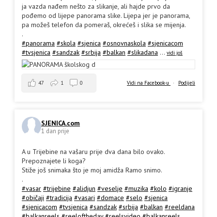
ja vazda nađem nešto za slikanje, ali hajde prvo da
pođemo od lijepe panorama slike. Lijepa jer je panorama,
pa možeš telefon da pomeraš, okrećeš i slika se mijenja.
.
#panorama
#skola
#sjenica
#osnovnaskola
#sjenicacom
#tvsjenica
#sandzak
#srbija
#balkan
#slikadana
...
vidi još
47
1
0
Vidi na Facebook-u
·
Podijeli
SJENICA.com
1 dan prije
A u Trijebine na vašaru prije dva dana bilo ovako.
Prepoznajete li koga?
Stiže još snimaka što je moj amidža Ramo snimo.
.
#vasar
#trijebine
#alidjun
#veselje
#muzika
#kolo
#igranje
#običaji
#tradicija
#vasari
#domace
#selo
#sjenica
#sjenicacom
#tvsjenica
#sandzak
#srbija
#balkan
#reeldana
#balkanreels
#reeloftheday
#reelsvideo
#balkanreels