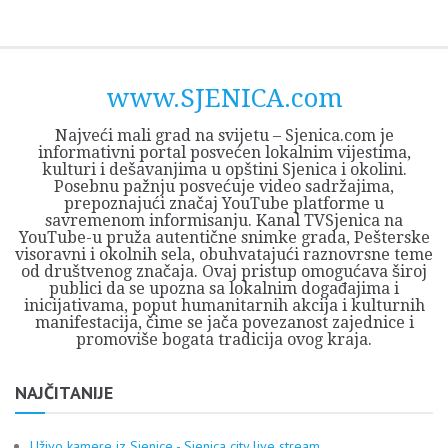
Skip
Opština
JEZERO
FORUM
Početna
Istorija
Privreda
Kultura
Geografija
O
REGIONALNI
ZMAJEVAC
TV
TV
OGLASI
Kontakt
to
Sjenica
Opštine
tvrđavi
CENTAR
iz
SJENICA
content
Sjenica
Sandžaka
www.SJENICA.com
Najveći mali grad na svijetu – Sjenica.com je
informativni portal posvećen lokalnim vijestima,
kulturi i dešavanjima u opštini Sjenica i okolini.
Posebnu pažnju posvećuje video sadržajima,
prepoznajući značaj YouTube platforme u
savremenom informisanju. Kanal TVSjenica na
YouTube-u pruža autentične snimke grada, Pešterske
visoravni i okolnih sela, obuhvatajući raznovrsne teme
od društvenog značaja. Ovaj pristup omogućava široj
publici da se upozna sa lokalnim događajima i
inicijativama, poput humanitarnih akcija i kulturnih
manifestacija, čime se jača povezanost zajednice i
promoviše bogata tradicija ovog kraja.
NAJČITANIJE
Uživo kamere iz Sjenice - Sjenica city live stream