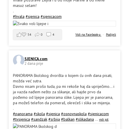
Imate pozdrave Zejna i ti od moje Marine a od mene
masuz selam!
.
#hvala
#sjenica
#sjenicacom
54
0
4
Vidi na Facebook-u
·
Podijeli
SJENICA.com
2 dana prije
PANORAMA školskog dvorišta o kojem ću ovih dana pisati,
možda već sutra.
Davno nisam prošo tuda, pa mi rekoše haj da upriječimo... i
ja vazda nađem nešto za slikanje, ali hajde prvo da
pođemo od lijepe panorama slike. Lijepa jer je panorama,
pa možeš telefon da pomeraš, okrećeš i slika se mijenja.
.
#panorama
#skola
#sjenica
#osnovnaskola
#sjenicacom
#tvsjenica
#sandzak
#srbija
#balkan
#slikadana
...
vidi još