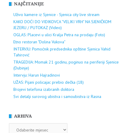
NAJČITANIJE
Uživo kamere iz Sjenice - Sjenica city live stream
KAKO DOĆI DO VIDIKOVCA "VELIKI VRH" NA SJENIČKOM
JEZERU / PUTOKAZ (Video)
OGLAS: Placevi u ulici Kralja Petra na prodaju (Foto)
Etno restoran "Dolina Vukova"
INTERVJU: Pomoćnik predsednika opštine Sjenica Vahid
Tahirović
TRAGEDIJA: Momak 21 godinu, poginuo na periferiji Sjenice
(Dubinje)
Intervju: Harun Hajradinovi
UŽAS: Pijani policajac prebio dečka (18)
Brojevi telefona izabranih doktora
Svi detalji surovog ubistva i samoubistva iz Rasna
ARHIVA
ARHIVA