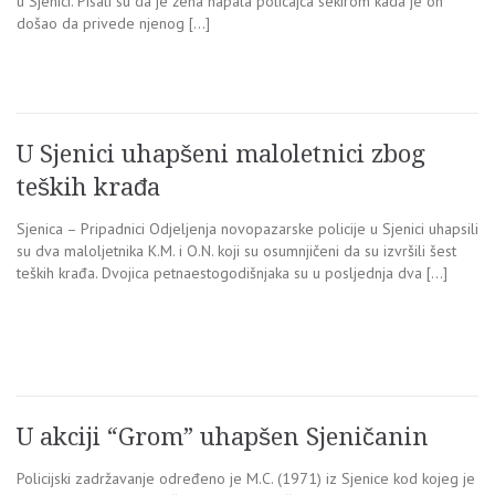
u Sjenici. Pisali su da je žena napala policajca sekirom kada je on
došao da privede njenog […]
U Sjenici uhapšeni maloletnici zbog
teških krađa
Sjenica – Pripadnici Odjeljenja novopazarske policije u Sjenici uhapsili
su dva maloljetnika K.M. i O.N. koji su osumnjičeni da su izvršili šest
teških krađa. Dvojica petnaestogodišnjaka su u posljednja dva […]
U akciji “Grom” uhapšen Sjeničanin
Policijski zadržavanje određeno je M.C. (1971) iz Sjenice kod kojeg je