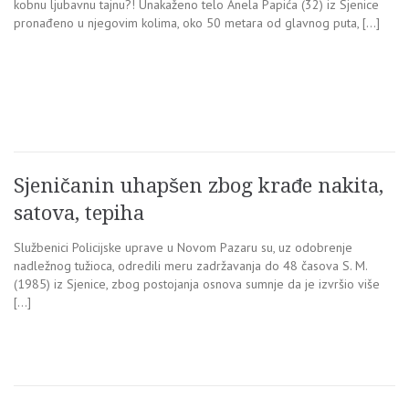
kobnu ljubavnu tajnu?! Unakaženo telo Anela Papića (32) iz Sjenice
pronađeno u njegovim kolima, oko 50 metara od glavnog puta, […]
Sjeničanin uhapšen zbog krađe nakita,
satova, tepiha
Službenici Policijske uprave u Novom Pazaru su, uz odobrenje
nadležnog tužioca, odredili meru zadržavanja do 48 časova S. M.
(1985) iz Sjenice, zbog postojanja osnova sumnje da je izvršio više
[…]