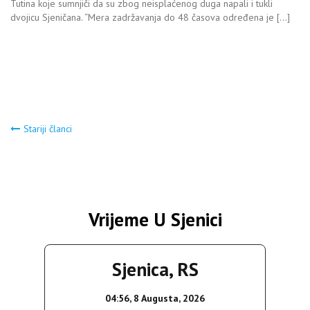
Tutina koje sumnjiči da su zbog neisplaćenog duga napali i tukli
dvojicu Sjeničana. “Mera zadržavanja do 48 časova određena je […]
Navigacija
Stariji članci
člancima
Vrijeme U Sjenici
Sjenica, RS
04:56,
8 Augusta, 2026