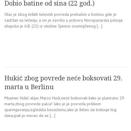
Dobio batine od sina (22 god.)
Otac je zbog teških telesnih povreda prebačen u bolnicu gde je
zadržan na lečenju, a sin je završio u pritvoru Novopazarska policija
uhapsila je A.B. (22) iz okoline Sjenice osumnjičenog […]
Hukić zbog povrede neće boksovati 29.
marta u Berlinu
Muamer Hukić alijas Marco Huck,neće boksovati kako je planirano 29
marta,zbog povrede palca! Iako je je povreda prilikom
sparingovanja,izgledala bezazleno,iako je želeo da boksuje tog
dana,ipak je morao da se […]