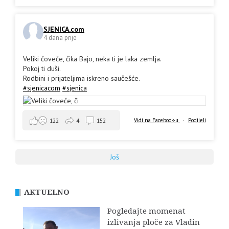
SJENICA.com
4 dana prije
Veliki čoveče, čika Bajo, neka ti je laka zemlja.
Pokoj ti duši.
Rodbini i prijateljima iskreno saučešće.
#sjenicacom
#sjenica
Vidi na Facebook-u
·
Podijeli
122
4
152
Još
AKTUELNO
Pogledajte momenat
izlivanja ploče za Vladin