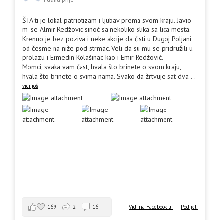
ŠTA ti je lokal patriotizam i ljubav prema svom kraju. Javio
mi se Almir Redžović sinoć sa nekoliko slika sa lica mesta.
Krenuo je bez poziva i neke akcije da čisti u Dugoj Poljani
od česme na niže pod strmac. Veli da su mu se pridružili u
prolazu i Ermedin Kolašinac kao i Emir Redžović.
Momci, svaka vam čast, hvala što brinete o svom kraju,
hvala što brinete o svima nama. Svako da žrtvuje sat dva
...
vidi još
169
2
16
Vidi na Facebook-u
·
Podijeli