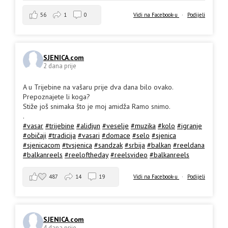
56
1
0
Vidi na Facebook-u
·
Podijeli
SJENICA.com
2 dana prije
A u Trijebine na vašaru prije dva dana bilo ovako.
Prepoznajete li koga?
Stiže još snimaka što je moj amidža Ramo snimo.
.
#vasar
#trijebine
#alidjun
#veselje
#muzika
#kolo
#igranje
#običaji
#tradicija
#vasari
#domace
#selo
#sjenica
#sjenicacom
#tvsjenica
#sandzak
#srbija
#balkan
#reeldana
#balkanreels
#reeloftheday
#reelsvideo
#balkanreels
487
14
19
Vidi na Facebook-u
·
Podijeli
SJENICA.com
4 dana prije