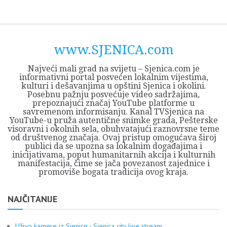
Skip
Opština
JEZERO
FORUM
Početna
Istorija
Privreda
Kultura
Geografija
O
REGIONALNI
ZMAJEVAC
TV
TV
OGLASI
Kontakt
to
Sjenica
Opštine
tvrđavi
CENTAR
iz
SJENICA
content
Sjenica
Sandžaka
www.SJENICA.com
Najveći mali grad na svijetu – Sjenica.com je
informativni portal posvećen lokalnim vijestima,
kulturi i dešavanjima u opštini Sjenica i okolini.
Posebnu pažnju posvećuje video sadržajima,
prepoznajući značaj YouTube platforme u
savremenom informisanju. Kanal TVSjenica na
YouTube-u pruža autentične snimke grada, Pešterske
visoravni i okolnih sela, obuhvatajući raznovrsne teme
od društvenog značaja. Ovaj pristup omogućava široj
publici da se upozna sa lokalnim događajima i
inicijativama, poput humanitarnih akcija i kulturnih
manifestacija, čime se jača povezanost zajednice i
promoviše bogata tradicija ovog kraja.
NAJČITANIJE
Uživo kamere iz Sjenice - Sjenica city live stream