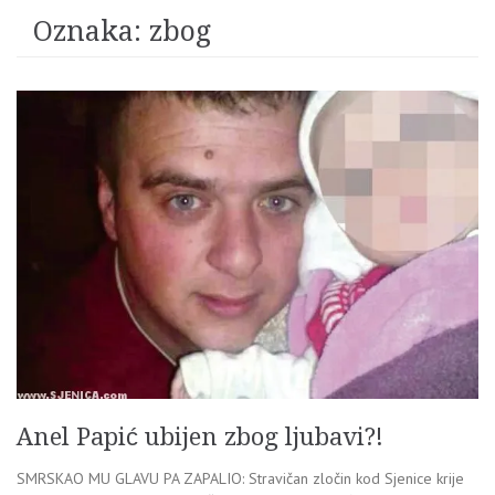
Oznaka:
zbog
Anel Papić ubijen zbog ljubavi?!
SMRSKAO MU GLAVU PA ZAPALIO: Stravičan zločin kod Sjenice krije