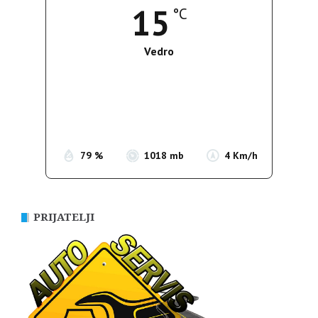
15
°C
Vedro
Wind Gust:
4 Km/h
Clouds:
0%
Sunrise:
05:37
Sunset:
19:54
79 %
1018 mb
4 Km/h
PRIJATELJI