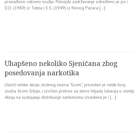
pronađeno vatreno oružje. Policijski zadržavanje određeno je jos i
D.D. (1989) iz Tutina i E.S. (1949) iz Novog Pazara […]
Uhapšeno nekoliko Sjeničana zbog
posedovanja narkotika
Usled velike akcije, kodnog naziva “Grom”, priveden je veliki broj
osoba širom Srbije, i izvršen pretres na skoro hiljadu lokacija u zemlji.
Akcija na suzbijanju distribucije narkoticima izvedena je i […]