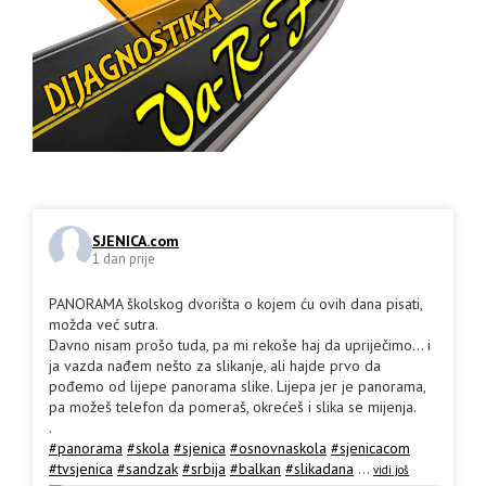
SJENICA.com
1 dan prije
PANORAMA školskog dvorišta o kojem ću ovih dana pisati,
možda već sutra.
Davno nisam prošo tuda, pa mi rekoše haj da upriječimo... i
ja vazda nađem nešto za slikanje, ali hajde prvo da
pođemo od lijepe panorama slike. Lijepa jer je panorama,
pa možeš telefon da pomeraš, okrećeš i slika se mijenja.
.
#panorama
#skola
#sjenica
#osnovnaskola
#sjenicacom
#tvsjenica
#sandzak
#srbija
#balkan
#slikadana
...
vidi još