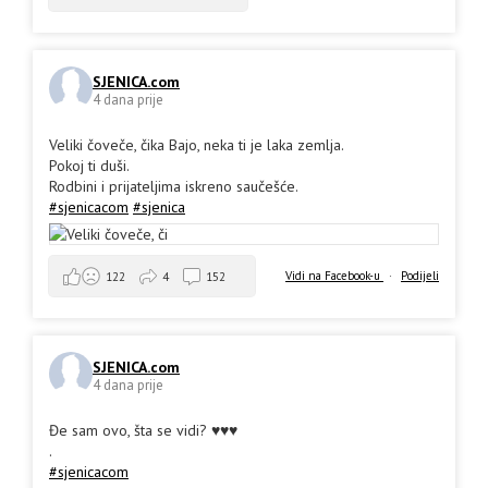
SJENICA.com
4 dana prije
Veliki čoveče, čika Bajo, neka ti je laka zemlja.
Pokoj ti duši.
Rodbini i prijateljima iskreno saučešće.
#sjenicacom
#sjenica
Vidi na Facebook-u
·
Podijeli
122
4
152
SJENICA.com
4 dana prije
Đe sam ovo, šta se vidi? ♥️♥️♥️
.
#sjenicacom