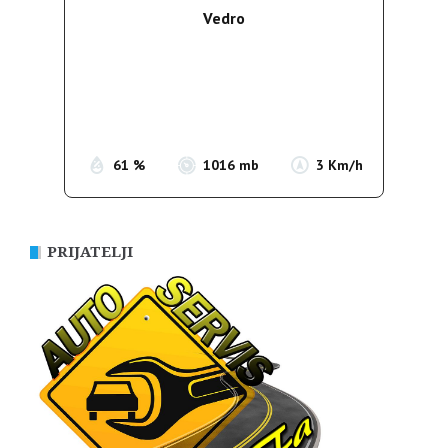
Vedro
Wind Gust:
3 Km/h
Clouds:
1%
Sunrise:
05:36
Sunset:
19:55
61 %
1016 mb
3 Km/h
PRIJATELJI