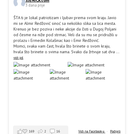
SJENICA.com
3 dana prije
ŠTA ti je lokal patriotizam i ljubav prema svom kraju. Javio
mi se Almir Redžović sinoć sa nekoliko slika sa lica mesta.
Krenuo je bez poziva i neke akcije da čisti u Dugoj Poljani
od česme na niže pod strmac. Veli da su mu se pridružili u
prolazu i Ermedin Kolašinac kao i Emir Redžović.
Momci, svaka vam čast, hvala što brinete o svom kraju,
hvala što brinete o svima nama. Svako da žrtvuje sat dva
...
vidi još
169
2
16
Vidi na Facebook-u
·
Podijeli