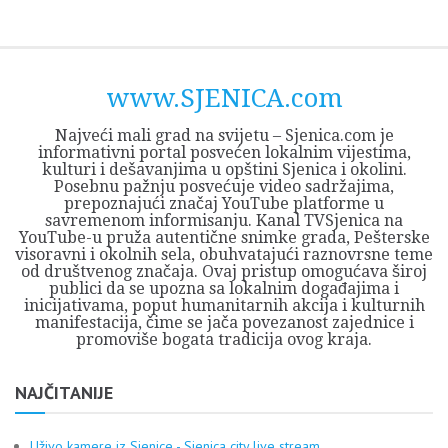
Skip
Opština
JEZERO
FORUM
Početna
Istorija
Privreda
Kultura
Geografija
O
REGIONALNI
ZMAJEVAC
TV
TV
OGLASI
Kontakt
to
Sjenica
Opštine
tvrđavi
CENTAR
iz
SJENICA
content
Sjenica
Sandžaka
www.SJENICA.com
Najveći mali grad na svijetu – Sjenica.com je
informativni portal posvećen lokalnim vijestima,
kulturi i dešavanjima u opštini Sjenica i okolini.
Posebnu pažnju posvećuje video sadržajima,
prepoznajući značaj YouTube platforme u
savremenom informisanju. Kanal TVSjenica na
YouTube-u pruža autentične snimke grada, Pešterske
visoravni i okolnih sela, obuhvatajući raznovrsne teme
od društvenog značaja. Ovaj pristup omogućava široj
publici da se upozna sa lokalnim događajima i
inicijativama, poput humanitarnih akcija i kulturnih
manifestacija, čime se jača povezanost zajednice i
promoviše bogata tradicija ovog kraja.
NAJČITANIJE
Uživo kamere iz Sjenice - Sjenica city live stream