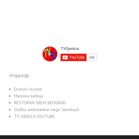
Prijatelji
Domaći recepti
Marinina kuhinja
RESTORAN SREM BEOGRAD
Služba ambulantne nege Steinbach
TV SJENICA YOUTUBE