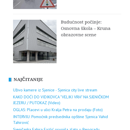
Budućnost počinje:
Osnovna škola – Kruna
obrazovne scene
NAJČITANIJE
Uživo kamere iz Sjenice - Sjenica city live stream
KAKO DOĆI DO VIDIKOVCA "VELIKI VRH" NA SJENIČKOM
JEZERU / PUTOKAZ (Video)
OGLAS: Placevi u ulici Kralja Petra na prodaju (Foto)
INTERVJU: Pomoćnik predsednika opštine Sjenica Vahid
Tahirović
Sjeničanka Fahira Fazlić osvojila zlato u Beogradu