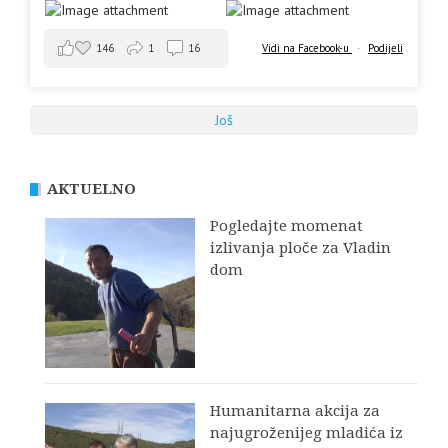
146
1
16
Vidi na Facebook-u
·
Podijeli
Još
AKTUELNO
Pogledajte momenat
izlivanja ploče za Vladin
dom
Humanitarna akcija za
najugroženijeg mladića iz