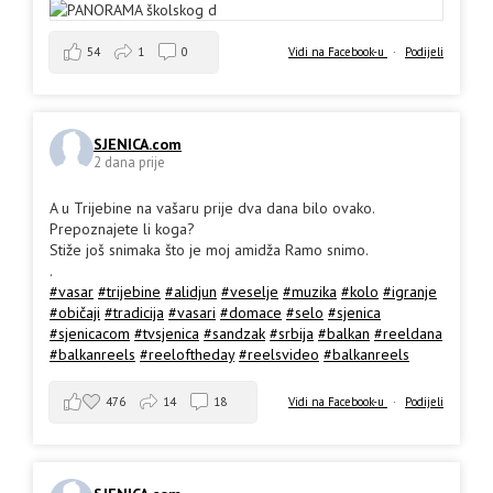
54
1
0
Vidi na Facebook-u
·
Podijeli
SJENICA.com
2 dana prije
A u Trijebine na vašaru prije dva dana bilo ovako.
Prepoznajete li koga?
Stiže još snimaka što je moj amidža Ramo snimo.
.
#vasar
#trijebine
#alidjun
#veselje
#muzika
#kolo
#igranje
#običaji
#tradicija
#vasari
#domace
#selo
#sjenica
#sjenicacom
#tvsjenica
#sandzak
#srbija
#balkan
#reeldana
#balkanreels
#reeloftheday
#reelsvideo
#balkanreels
476
14
18
Vidi na Facebook-u
·
Podijeli