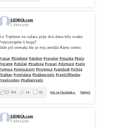
SJENICA.com
2 dana prije
A u Trijebine na vašaru prije dva dana bilo ovako.
Prepoznajete li koga?
Stiže još snimaka što je moj amidža Ramo snimo.
#vasar
#trijebine
#alidjun
#veselje
#muzika
#kolo
#igranje
#običaji
#tradicija
#vasari
#domace
#selo
#sjenica
#sjenicacom
#tvsjenica
#sandzak
#srbija
#balkan
#reeldana
#balkanreels
#reeloftheday
#reelsvideo
#balkanreels
476
14
18
Vidi na Facebook-u
·
Podijeli
SJENICA.com
3 dana prije