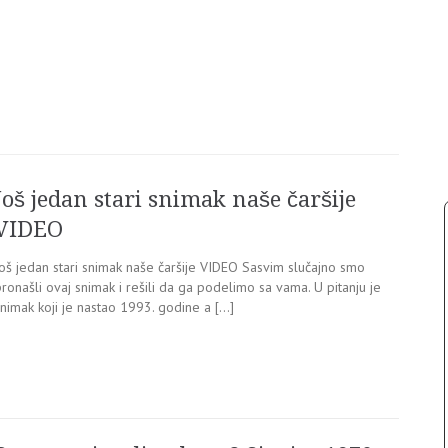
Još jedan stari snimak naše čaršije
VIDEO
Još jedan stari snimak naše čaršije VIDEO Sasvim slučajno smo
ronašli ovaj snimak i rešili da ga podelimo sa vama. U pitanju je
nimak koji je nastao 1993. godine a […]