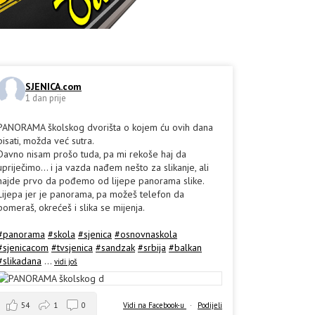
SJENICA.com
1 dan prije
PANORAMA školskog dvorišta o kojem ću ovih dana
pisati, možda već sutra.
Davno nisam prošo tuda, pa mi rekoše haj da
upriječimo... i ja vazda nađem nešto za slikanje, ali
hajde prvo da pođemo od lijepe panorama slike.
Lijepa jer je panorama, pa možeš telefon da
pomeraš, okrećeš i slika se mijenja.
#panorama
#skola
#sjenica
#osnovnaskola
#sjenicacom
#tvsjenica
#sandzak
#srbija
#balkan
#slikadana
...
vidi još
54
1
0
Vidi na Facebook-u
·
Podijeli