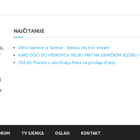
NAJČITANIJE
a,
Uživo kamere iz Sjenice - Sjenica city live stream
.
KAKO DOĆI DO VIDIKOVCA "VELIKI VRH" NA SJENIČKOM JEZERU /
OGLAS: Placevi u ulici Kralja Petra na prodaju (Foto)
i
a
ORUM
TV SJENICA
OGLASI
KONTAKT