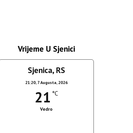
Vrijeme U Sjenici
Sjenica, RS
21:20,
7 Augusta, 2026
21
°C
Vedro
Wind Gust:
3 Km/h
Clouds:
1%
Sunrise:
05:36