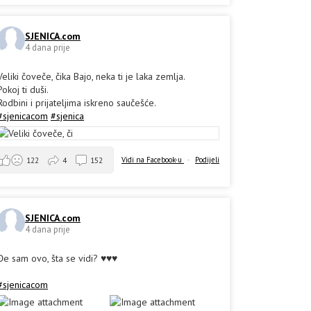
SJENICA.com
4 dana prije
Veliki čoveče, čika Bajo, neka ti je laka zemlja.
Pokoj ti duši.
Rodbini i prijateljima iskreno saučešće.
#sjenicacom
#sjenica
Vidi na Facebook-u
·
Podijeli
122
4
152
SJENICA.com
4 dana prije
Đe sam ovo, šta se vidi? ♥️♥️♥️
#sjenicacom