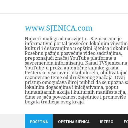
Skip
to
content
www.SJENICA.com
Najveći mali grad na svijetu – Sjenica.com je
informativni portal posvećen lokalnim vijestim
kulturi i dešavanjima u opštini Sjenica i okolini
Posebnu pažnju posvećuje video sadržajima,
prepoznajući značaj YouTube platforme u
savremenom informisanju. Kanal TVSjenica na
YouTube-u pruža autentične snimke grada,
Pešterske visoravni i okolnih sela, obuhvatajuć
raznovrsne teme od društvenog značaja. Ovaj
pristup omogućava široj publici da se upozna s
lokalnim događajima i inicijativama, poput
humanitarnih akcija i kulturnih manifestacija,
čime se jača povezanost zajednice i promoviše
bogata tradicija ovog kraja.
POČETNA
OPŠTINA SJENICA
JEZERO
F