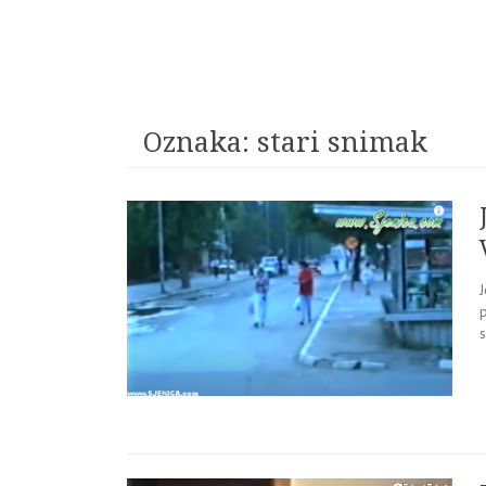
Oznaka:
stari snimak
p
s