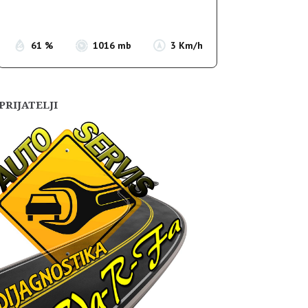
Sunset:
19:55
61 %
1016 mb
3 Km/h
PRIJATELJI