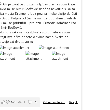
ŠTA ti je lokal patriotizam i ljubav prema svom kraju.
Javio mi se Almir Redžović sinoć sa nekoliko slika sa
lica mesta. Krenuo je bez poziva i neke akcije da čisti
u Dugoj Poljani od česme na niže pod strmac. Veli da
su mu se pridružili u prolazu i Ermedin Kolašinac kao
i Emir Redžović.
Momci, svaka vam čast, hvala što brinete o svom
kraju, hvala što brinete o svima nama. Svako da
žrtvuje sat dva
...
vidi još
169
2
16
Vidi na Facebook-u
·
Podijeli