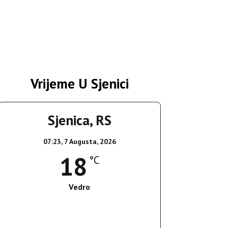
Vrijeme U Sjenici
Sjenica, RS
07:23,
7 Augusta, 2026
18
°C
Vedro
Wind Gust:
3 Km/h
Clouds:
8%
Sunrise:
05:36