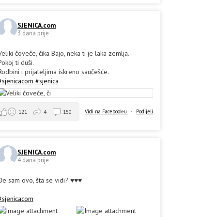
SJENICA.com
3 dana prije
Veliki čoveče, čika Bajo, neka ti je laka zemlja.
Pokoj ti duši.
Rodbini i prijateljima iskreno saučešće.
#sjenicacom
#sjenica
Vidi na Facebook-u
·
Podijeli
121
4
150
SJENICA.com
4 dana prije
Đe sam ovo, šta se vidi? ♥️♥️♥️
#sjenicacom