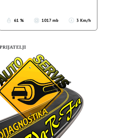
Sunset:
19:55
61 %
1017 mb
3 Km/h
PRIJATELJI