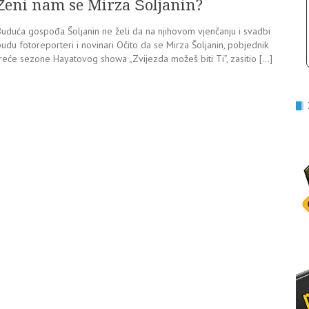
Ženi nam se Mirza Šoljanin?
Buduća gospođa Šoljanin ne želi da na njihovom vjenčanju i svadbi
udu fotoreporteri i novinari Očito da se Mirza Šoljanin, pobjednik
treće sezone Hayatovog showa „Zvijezda možeš biti Ti”, zasitio […]