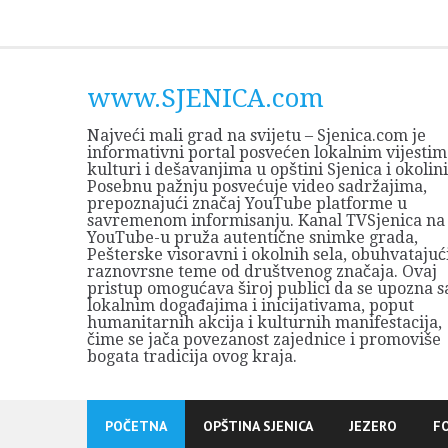
Skip
to
content
www.SJENICA.com
Najveći mali grad na svijetu – Sjenica.com je
informativni portal posvećen lokalnim vijestim
kulturi i dešavanjima u opštini Sjenica i okolini
Posebnu pažnju posvećuje video sadržajima,
prepoznajući značaj YouTube platforme u
savremenom informisanju. Kanal TVSjenica na
YouTube-u pruža autentične snimke grada,
Pešterske visoravni i okolnih sela, obuhvatajuć
raznovrsne teme od društvenog značaja. Ovaj
pristup omogućava široj publici da se upozna s
lokalnim događajima i inicijativama, poput
humanitarnih akcija i kulturnih manifestacija,
čime se jača povezanost zajednice i promoviše
bogata tradicija ovog kraja.
POČETNA
OPŠTINA SJENICA
JEZERO
F