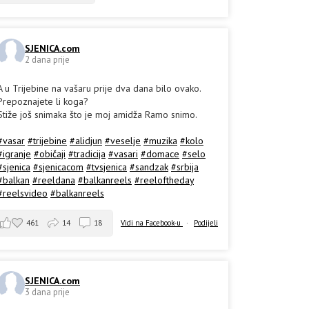
SJENICA.com
2 dana prije
A u Trijebine na vašaru prije dva dana bilo ovako.
Prepoznajete li koga?
Stiže još snimaka što je moj amidža Ramo snimo.
#vasar
#trijebine
#alidjun
#veselje
#muzika
#kolo
#igranje
#običaji
#tradicija
#vasari
#domace
#selo
#sjenica
#sjenicacom
#tvsjenica
#sandzak
#srbija
#balkan
#reeldana
#balkanreels
#reeloftheday
#reelsvideo
#balkanreels
461
14
18
Vidi na Facebook-u
·
Podijeli
SJENICA.com
3 dana prije