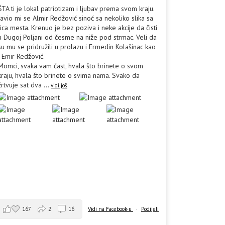
ŠTA ti je lokal patriotizam i ljubav prema svom kraju.
Javio mi se Almir Redžović sinoć sa nekoliko slika sa
lica mesta. Krenuo je bez poziva i neke akcije da čisti
u Dugoj Poljani od česme na niže pod strmac. Veli da
su mu se pridružili u prolazu i Ermedin Kolašinac kao
i Emir Redžović.
Momci, svaka vam čast, hvala što brinete o svom
kraju, hvala što brinete o svima nama. Svako da
žrtvuje sat dva
...
vidi još
167
2
16
Vidi na Facebook-u
·
Podijeli