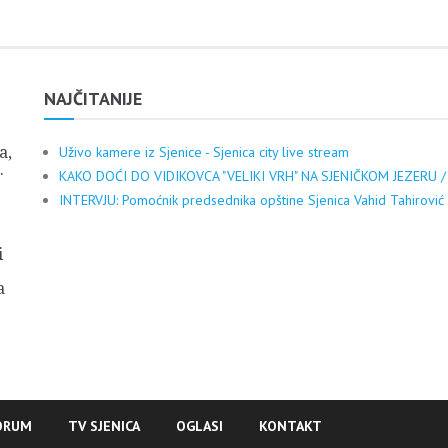
NAJČITANIJE
a,
Uživo kamere iz Sjenice - Sjenica city live stream
.
KAKO DOĆI DO VIDIKOVCA "VELIKI VRH" NA SJENIČKOM JEZERU /
INTERVJU: Pomoćnik predsednika opštine Sjenica Vahid Tahirović
i
a
ORUM
TV SJENICA
OGLASI
KONTAKT