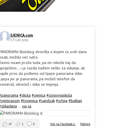
SJENICA.com
19 sati prije
PANORAMA školskog dvorišta o kojem ću ovih dana
pisati, možda već sutra.
Davno nisam prošo tuda, pa mi rekoše haj da
upriječimo... i ja vazda nađem nešto za slikanje, ali
hajde prvo da pođemo od lijepe panorama slike.
Lijepa jer je panorama, pa možeš telefon da
pomeraš, okrećeš i slika se mijenja.
#panorama
#skola
#sjenica
#osnovnaskola
#sjenicacom
#tvsjenica
#sandzak
#srbija
#balkan
#slikadana
...
vidi još
47
1
0
Vidi na Facebook-u
·
Podijeli