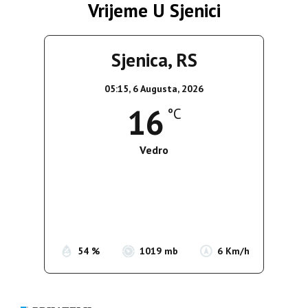
Vrijeme U Sjenici
Sjenica, RS
05:15,
6 Augusta, 2026
16
°C
Vedro
Wind Gust:
5 Km/h
Clouds:
0%
Sunrise:
05:35
Sunset:
19:56
54 %
1019 mb
6 Km/h