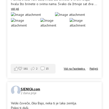
hvala što brinete o svima nama. Svako da žrtvuje sat dva
...
vidi još
161
2
15
Vidi na Facebook-u
·
Podijeli
SJENICA.com
2 dana prije
Veliki čoveče, čika Bajo, neka ti je laka zemlja.
Pokoj ti duši.