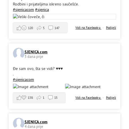
Rodbini i prijateljima iskreno saučešće.
#sjenicacom
#sjenica
Vidi na Facebook-u
·
Podijeli
120
5
147
SJENICA.com
3 dana prije
Đe sam ovo, šta se vidi? ♥️♥️♥️
.
#sjenicacom
138
1
15
Vidi na Facebook-u
·
Podijeli
SJENICA.com
4 dana prije