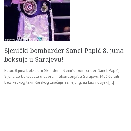
Sjenički bombarder Sanel Papić 8. juna
boksuje u Sarajevu!
Papić 8.juna boksuje u Skenderiji Sjenički bombarder Sanel Papić,
8.juna će boksovatu u dvorani “Skenderija”, u Sarajevu. Meč će biti
bez velikog takmičarskog značaja, za rejting, ali kao i uvijek […]