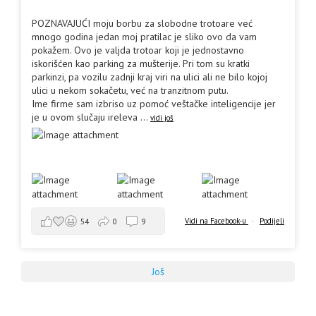
POZNAVAJUĆI moju borbu za slobodne trotoare već
mnogo godina jedan moj pratilac je sliko ovo da vam
pokažem. Ovo je valjda trotoar koji je jednostavno
iskorišćen kao parking za mušterije. Pri tom su kratki
parkinzi, pa vozilu zadnji kraj viri na ulici ali ne bilo kojoj
ulici u nekom sokačetu, već na tranzitnom putu.
Ime firme sam izbriso uz pomoć veštačke inteligencije jer
je u ovom slučaju ireleva
...
vidi još
Vidi na Facebook-u
·
Podijeli
54
0
9
Još