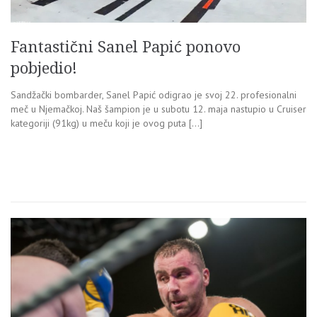
Fantastični Sanel Papić ponovo
pobjedio!
Sandžački bombarder, Sanel Papić odigrao je svoj 22. profesionalni
meč u Njemačkoj. Naš šampion je u subotu 12. maja nastupio u Cruiser
kategoriji (91kg) u meču koji je ovog puta […]