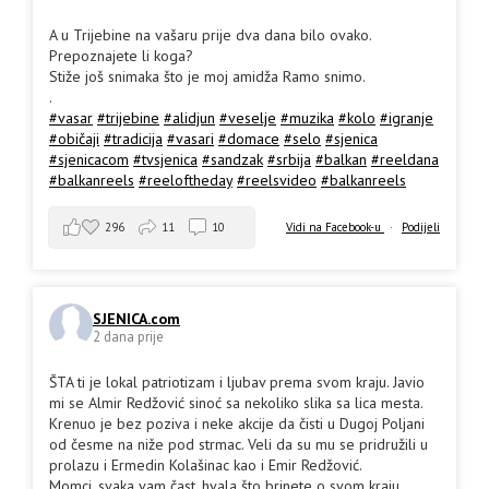
A u Trijebine na vašaru prije dva dana bilo ovako.
Prepoznajete li koga?
Stiže još snimaka što je moj amidža Ramo snimo.
.
#vasar
#trijebine
#alidjun
#veselje
#muzika
#kolo
#igranje
#običaji
#tradicija
#vasari
#domace
#selo
#sjenica
#sjenicacom
#tvsjenica
#sandzak
#srbija
#balkan
#reeldana
#balkanreels
#reeloftheday
#reelsvideo
#balkanreels
296
11
10
Vidi na Facebook-u
·
Podijeli
SJENICA.com
2 dana prije
ŠTA ti je lokal patriotizam i ljubav prema svom kraju. Javio
mi se Almir Redžović sinoć sa nekoliko slika sa lica mesta.
Krenuo je bez poziva i neke akcije da čisti u Dugoj Poljani
od česme na niže pod strmac. Veli da su mu se pridružili u
prolazu i Ermedin Kolašinac kao i Emir Redžović.
Momci, svaka vam čast, hvala što brinete o svom kraju,