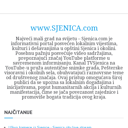
Skip
Opština
JEZERO
FORUM
Početna
Istorija
Privreda
Kultura
Geografija
O
REGIONALNI
ZMAJEVAC
TV
TV
OGLASI
Kontakt
to
Sjenica
Opštine
tvrđavi
CENTAR
iz
SJENICA
content
Sjenica
Sandžaka
www.SJENICA.com
Najveći mali grad na svijetu – Sjenica.com je
informativni portal posvećen lokalnim vijestima,
kulturi i dešavanjima u opštini Sjenica i okolini.
Posebnu pažnju posvećuje video sadržajima,
prepoznajući značaj YouTube platforme u
savremenom informisanju. Kanal TVSjenica na
YouTube-u pruža autentične snimke grada, Pešterske
visoravni i okolnih sela, obuhvatajući raznovrsne teme
od društvenog značaja. Ovaj pristup omogućava široj
publici da se upozna sa lokalnim događajima i
inicijativama, poput humanitarnih akcija i kulturnih
manifestacija, čime se jača povezanost zajednice i
promoviše bogata tradicija ovog kraja.
NAJČITANIJE
Uživo kamere iz Sjenice - Sjenica city live stream