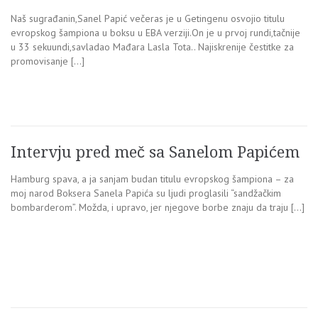
Naš sugrađanin,Sanel Papić večeras je u Getingenu osvojio titulu
evropskog šampiona u boksu u EBA verziji.On je u prvoj rundi,tačnije
u 33 sekuundi,savladao Mađara Lasla Tota.. Najiskrenije čestitke za
promovisanje […]
Intervju pred meč sa Sanelom Papićem
Hamburg spava, a ja sanjam budan titulu evropskog šampiona – za
moj narod Boksera Sanela Papića su ljudi proglasili “sandžačkim
bombarderom”. Možda, i upravo, jer njegove borbe znaju da traju […]