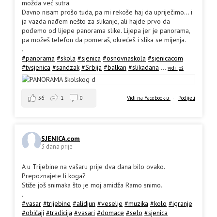
možda već sutra.
Davno nisam prošo tuda, pa mi rekoše haj da upriječimo... i
ja vazda nađem nešto za slikanje, ali hajde prvo da
pođemo od lijepe panorama slike. Lijepa jer je panorama,
pa možeš telefon da pomeraš, okrećeš i slika se mijenja.
.
#panorama
#skola
#sjenica
#osnovnaskola
#sjenicacom
#tvsjenica
#sandzak
#Srbija
#balkan
#slikadana
...
vidi još
56
1
0
Vidi na Facebook-u
·
Podijeli
SJENICA.com
3 dana prije
A u Trijebine na vašaru prije dva dana bilo ovako.
Prepoznajete li koga?
Stiže još snimaka što je moj amidža Ramo snimo.
.
#vasar
#trijebine
#alidjun
#veselje
#muzika
#kolo
#igranje
#običaji
#tradicija
#vasari
#domace
#selo
#sjenica