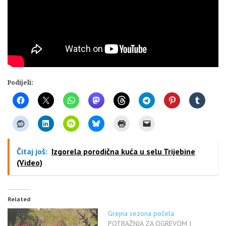
Podijeli:
Čitaj još:
Izgorela porodična kuća u selu Trijebine
(Video)
Related
Grejna sezona počela
POTRAŽNJA ZA OGREVOM I