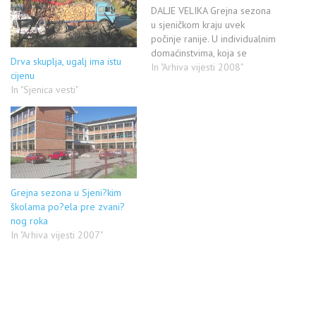
DALJE VELIKA Grejna sezona
u sjeničkom kraju uvek
počinje ranije. U individualnim
domaćinstvima, koja se
Drva skuplja, ugalj ima istu
uglavnom greju na čvrsto
In "Arhiva vijesti 2008"
cijenu
gorivo (drva i ugalj), grejanje
In "Sjenica vesti"
je ove godine počelo u prvoj
polovini septembra. Nešto
kasnije, zbog niskih
temperatura, i u skladu sa
rezervama uglja, preostalim
od prošle…
Grejna sezona u Sjeni?kim
školama po?ela pre zvani?
nog roka
In "Arhiva vijesti 2007"