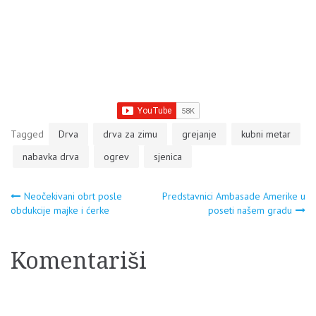
Tagged
Drva
drva za zimu
grejanje
kubni metar
nabavka drva
ogrev
sjenica
Navigacija
Neočekivani obrt posle
Predstavnici Ambasade Amerike u
obdukcije majke i ćerke
poseti našem gradu
članaka
Komentariši