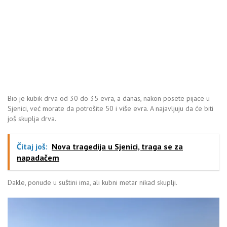
Bio je kubik drva od 30 do 35 evra, a danas, nakon posete pijace u
Sjenici, već morate da potrošite 50 i više evra. A najavljuju da će biti
još skuplja drva.
Čitaj još:
Nova tragedija u Sjenici, traga se za
napadačem
Dakle, ponude u suštini ima, ali kubni metar nikad skuplji.