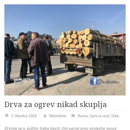
Drva za ogrev nikad skuplja
5. Oktobra 2018.
WebAdmin
Razno
,
Sjenica vesti
,
Slike
Drvima se u suštini treba baviti čim ugrije prvo prolećno sunce