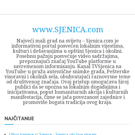
Skip
Opština
JEZERO
FORUM
Početna
Istorija
Privreda
Kultura
Geografija
O
REGIONALNI
ZMAJEVAC
TV
TV
OGLASI
Kontakt
to
Sjenica
Opštine
tvrđavi
CENTAR
iz
SJENICA
content
Sjenica
Sandžaka
www.SJENICA.com
Najveći mali grad na svijetu – Sjenica.com je
informativni portal posvećen lokalnim vijestima,
kulturi i dešavanjima u opštini Sjenica i okolini.
Posebnu pažnju posvećuje video sadržajima,
prepoznajući značaj YouTube platforme u
savremenom informisanju. Kanal TVSjenica na
YouTube-u pruža autentične snimke grada, Pešterske
visoravni i okolnih sela, obuhvatajući raznovrsne teme
od društvenog značaja. Ovaj pristup omogućava široj
publici da se upozna sa lokalnim događajima i
inicijativama, poput humanitarnih akcija i kulturnih
manifestacija, čime se jača povezanost zajednice i
promoviše bogata tradicija ovog kraja.
NAJČITANIJE
Uživo kamere iz Sjenice - Sjenica city live stream