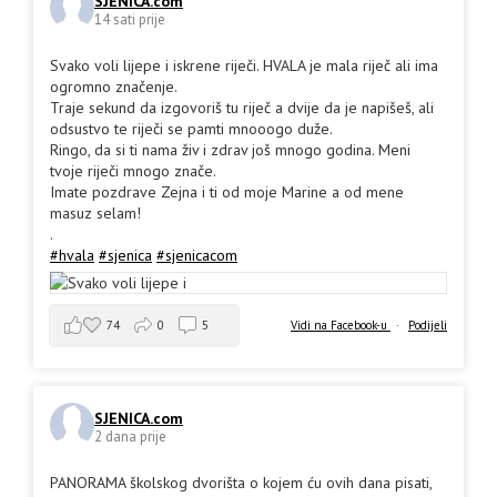
SJENICA.com
14 sati prije
Svako voli lijepe i iskrene riječi. HVALA je mala riječ ali ima
ogromno značenje.
Traje sekund da izgovoriš tu riječ a dvije da je napišeš, ali
odsustvo te riječi se pamti mnooogo duže.
Ringo, da si ti nama živ i zdrav još mnogo godina. Meni
tvoje riječi mnogo znače.
Imate pozdrave Zejna i ti od moje Marine a od mene
masuz selam!
.
#hvala
#sjenica
#sjenicacom
74
0
5
Vidi na Facebook-u
·
Podijeli
SJENICA.com
2 dana prije
PANORAMA školskog dvorišta o kojem ću ovih dana pisati,