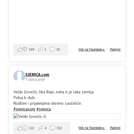
169
2
16
Vidi na Facebook-u
·
Podijeli
SJENICA.com
5 dana prije
Veliki čoveče, čika Bajo, neka ti je laka zemlja.
Pokoj ti duši.
Rodbini i prijateljima iskreno saučešće.
#sjenicacom
#sjenica
Vidi na Facebook-u
·
Podijeli
122
4
152