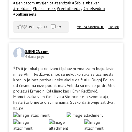
#sjenicacom
#tvsjenica
#sandzak
#Srbija
#balkan
#reeldana
#balkanreels
#reeloftheday
#reelsvideo
#balkanreels
490
14
19
Vidi na Facebook-u
·
Podijeli
SJENICA.com
4 dana prije
ŠTA ti je lokal patriotizam i ljubav prema svom kraju. Javio
mi se Almir Redžović sinoć sa nekoliko slika sa lica mesta.
Krenuo je bez poziva i neke akcije da čisti u Dugoj Poljani
od česme na niže pod strmac. Veli da su mu se pridružili u
prolazu i Ermedin Kolašinac kao i Emir Redžović.
Momci, svaka vam čast, hvala što brinete o svom kraju,
hvala što brinete o svima nama. Svako da žrtvuje sat dva
...
vidi još