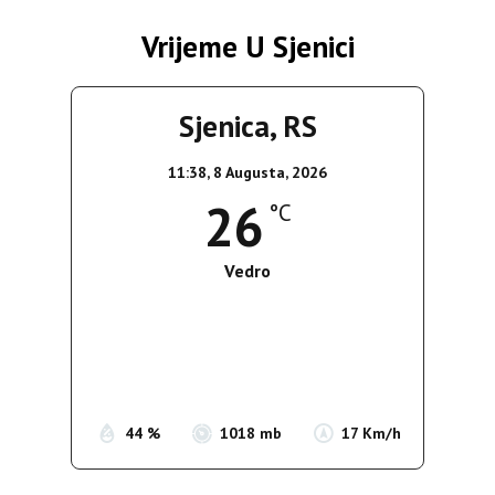
Vrijeme U Sjenici
Sjenica, RS
11:38,
8 Augusta, 2026
26
°C
Vedro
Wind Gust:
17 Km/h
Clouds:
0%
Sunrise:
05:37
Sunset:
19:54
44 %
1018 mb
17 Km/h