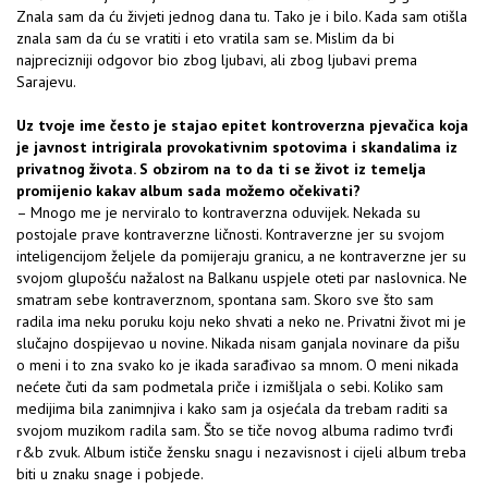
Znala sam da ću živjeti jednog dana tu. Tako je i bilo. Kada sam otišla
znala sam da ću se vratiti i eto vratila sam se. Mislim da bi
najprecizniji odgovor bio zbog ljubavi, ali zbog ljubavi prema
Sarajevu.
Uz tvoje ime često je stajao epitet kontroverzna pjevačica koja
je javnost intrigirala provokativnim spotovima i skandalima iz
privatnog života. S obzirom na to da ti se život iz temelja
promijenio kakav album sada možemo očekivati?
– Mnogo me je nerviralo to kontraverzna oduvijek. Nekada su
postojale prave kontraverzne ličnosti. Kontraverzne jer su svojom
inteligencijom željele da pomijeraju granicu, a ne kontraverzne jer su
svojom glupošću nažalost na Balkanu uspjele oteti par naslovnica. Ne
smatram sebe kontraverznom, spontana sam. Skoro sve što sam
radila ima neku poruku koju neko shvati a neko ne. Privatni život mi je
slučajno dospijevao u novine. Nikada nisam ganjala novinare da pišu
o meni i to zna svako ko je ikada sarađivao sa mnom. O meni nikada
nećete čuti da sam podmetala priče i izmišljala o sebi. Koliko sam
medijima bila zanimnjiva i kako sam ja osjećala da trebam raditi sa
svojom muzikom radila sam. Što se tiče novog albuma radimo tvrđi
r&b zvuk. Album ističe žensku snagu i nezavisnost i cijeli album treba
biti u znaku snage i pobjede.