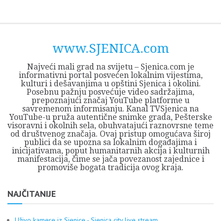
Skip
Opština
JEZERO
FORUM
Početna
Istorija
Privreda
Kultura
Geografija
O
REGIONALNI
ZMAJEVAC
TV
TV
OGLASI
Kontakt
to
Sjenica
Opštine
tvrđavi
CENTAR
iz
SJENICA
content
Sjenica
Sandžaka
www.SJENICA.com
Najveći mali grad na svijetu – Sjenica.com je
informativni portal posvećen lokalnim vijestima,
kulturi i dešavanjima u opštini Sjenica i okolini.
Posebnu pažnju posvećuje video sadržajima,
prepoznajući značaj YouTube platforme u
savremenom informisanju. Kanal TVSjenica na
YouTube-u pruža autentične snimke grada, Pešterske
visoravni i okolnih sela, obuhvatajući raznovrsne teme
od društvenog značaja. Ovaj pristup omogućava široj
publici da se upozna sa lokalnim događajima i
inicijativama, poput humanitarnih akcija i kulturnih
manifestacija, čime se jača povezanost zajednice i
promoviše bogata tradicija ovog kraja.
NAJČITANIJE
Uživo kamere iz Sjenice - Sjenica city live stream