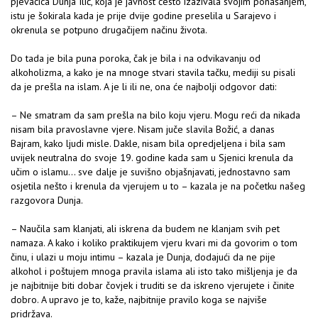
pjevačica Dunja Ilić, koja je javnost često izazivala svojim ponašanjem,
istu je šokirala kada je prije dvije godine preselila u Sarajevo i
okrenula se potpuno drugačijem načinu života.
Do tada je bila puna poroka, čak je bila i na odvikavanju od
alkoholizma, a kako je na mnoge stvari stavila tačku, mediji su pisali
da je prešla na islam. A je li ili ne, ona će najbolji odgovor dati:
– Ne smatram da sam prešla na bilo koju vjeru. Mogu reći da nikada
nisam bila pravoslavne vjere. Nisam juče slavila Božić, a danas
Bajram, kako ljudi misle. Dakle, nisam bila opredjeljena i bila sam
uvijek neutralna do svoje 19. godine kada sam u Sjenici krenula da
učim o islamu… sve dalje je suvišno objašnjavati, jednostavno sam
osjetila nešto i krenula da vjerujem u to – kazala je na početku našeg
razgovora Dunja.
– Naučila sam klanjati, ali iskrena da budem ne klanjam svih pet
namaza. A kako i koliko praktikujem vjeru kvari mi da govorim o tom
činu, i ulazi u moju intimu – kazala je Dunja, dodajući da ne pije
alkohol i poštujem mnoga pravila islama ali isto tako mišljenja je da
je najbitnije biti dobar čovjek i truditi se da iskreno vjerujete i činite
dobro. A upravo je to, kaže, najbitnije pravilo koga se najviše
pridržava.