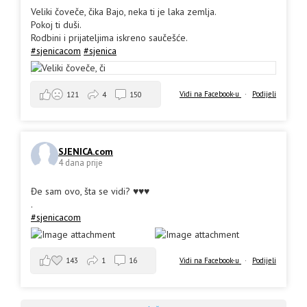
Veliki čoveče, čika Bajo, neka ti je laka zemlja.
Pokoj ti duši.
Rodbini i prijateljima iskreno saučešće.
#sjenicacom
#sjenica
Vidi na Facebook-u
·
Podijeli
121
4
150
SJENICA.com
4 dana prije
Đe sam ovo, šta se vidi? ♥️♥️♥️
.
#sjenicacom
143
1
16
Vidi na Facebook-u
·
Podijeli