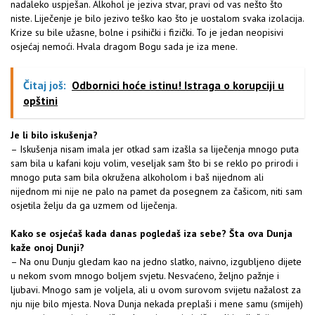
nadaleko uspješan. Alkohol je jeziva stvar, pravi od vas nešto što
niste. Liječenje je bilo jezivo teško kao što je uostalom svaka izolacija.
Krize su bile užasne, bolne i psihički i fizički. To je jedan neopisivi
osjećaj nemoći. Hvala dragom Bogu sada je iza mene.
Čitaj još:
Odbornici hoće istinu! Istraga o korupciji u
opštini
Je li bilo iskušenja?
– Iskušenja nisam imala jer otkad sam izašla sa liječenja mnogo puta
sam bila u kafani koju volim, veseljak sam što bi se reklo po prirodi i
mnogo puta sam bila okružena alkoholom i baš nijednom ali
nijednom mi nije ne palo na pamet da posegnem za čašicom, niti sam
osjetila želju da ga uzmem od liječenja.
Kako se osjećaš kada danas pogledaš iza sebe? Šta ova Dunja
kaže onoj Dunji?
– Na onu Dunju gledam kao na jedno slatko, naivno, izgubljeno dijete
u nekom svom mnogo boljem svjetu. Nesvaćeno, željno pažnje i
ljubavi. Mnogo sam je voljela, ali u ovom surovom svijetu nažalost za
nju nije bilo mjesta. Nova Dunja nekada preplaši i mene samu (smijeh)