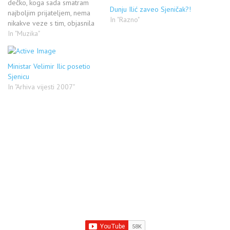
dečko, koga sada smatram
Dunju Ilić zaveo Sjeničak?!
najboljim prijateljem, nema
In "Razno"
nikakve veze s tim, objasnila
je pevačica Pevačica Dunja
In "Muzika"
Ilić, koja je u oktobru prošle
godine prelaskom na islam i
preseljenjem u Sarajevo
Ministar Velimir Ilic posetio
digla prašinu, otkrila je da
Sjenicu
veru nije promenila…
In "Arhiva vijesti 2007"