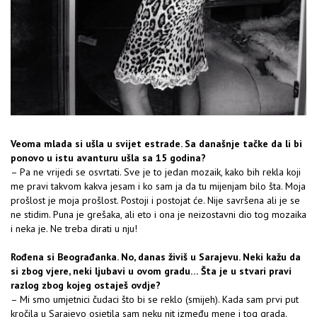
Veoma mlada si ušla u svijet estrade. Sa današnje tačke da li bi
ponovo u istu avanturu ušla sa 15 godina?
– Pa ne vrijedi se osvrtati. Sve je to jedan mozaik, kako bih rekla koji
me pravi takvom kakva jesam i ko sam ja da tu mijenjam bilo šta. Moja
prošlost je moja prošlost. Postoji i postojat će. Nije savršena ali je se
ne stidim. Puna je grešaka, ali eto i ona je neizostavni dio tog mozaika
i neka je. Ne treba dirati u nju!
Rođena si Beograđanka. No, danas živiš u Sarajevu. Neki kažu da
si zbog vjere, neki ljubavi u ovom gradu… Šta je u stvari pravi
razlog zbog kojeg ostaješ ovdje?
– Mi smo umjetnici čudaci što bi se reklo (smijeh). Kada sam prvi put
kročila u Sarajevo osjetila sam neku nit između mene i tog grada.