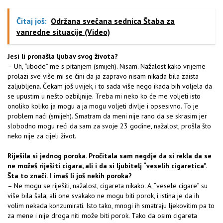
Čitaj još:
Održana svečana sednica Štaba za
vanredne situacije (Video)
Jesi li pronašla ljubav svog života?
– Uh, “ubode” me s pitanjem (smijeh). Nisam. Nažalost kako vrijeme
prolazi sve više mi se čini da ja zapravo nisam nikada bila zaista
zaljubljena. Čekam još uvijek, i to sada više nego ikada bih voljela da
se upustim u nešto ozbiljnije. Treba mi neko ko će me voljeti isto
onoliko koliko ja mogu a ja mogu voljeti divlje i opsesivno. To je
problem naći (smijeh). Smatram da meni nije rano da se skrasim jer
slobodno mogu reći da sam za svoje 23 godine, nažalost, prošla što
neko nije za cijeli život.
Riješila si jednog poroka. Pročitala sam negdje da si rekla da se
ne možeš riješiti cigara, ali i da si ljubitelj “veselih cigaretica”.
Šta to znači. I imaš li još nekih poroka?
– Ne mogu se riješiti, nažalost, cigareta nikako. A, “vesele cigare” su
više bila šala, ali one svakako ne mogu biti porok, i istina je da ih
volim nekada konzumirati. Isto tako, mnogi ih smatraju ljekovitim pa to
za mene i nije droga niti može biti porok. Tako da osim cigareta