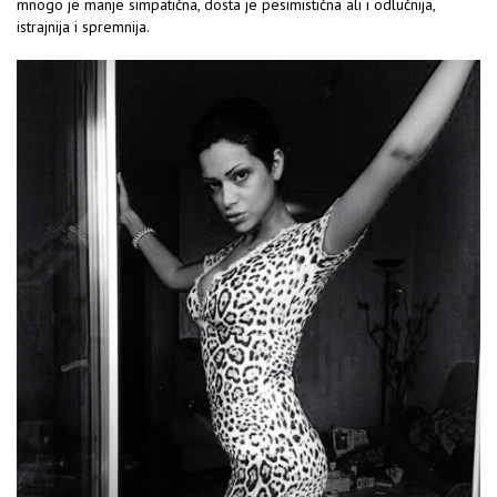
mnogo je manje simpatična, dosta je pesimistična ali i odlučnija,
istrajnija i spremnija.