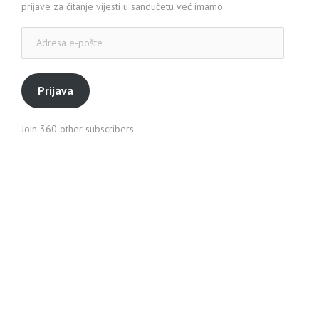
prijave za čitanje vijesti u sandučetu već imamo.
Adresa
e-
pošte
Prijava
Join 360 other subscribers