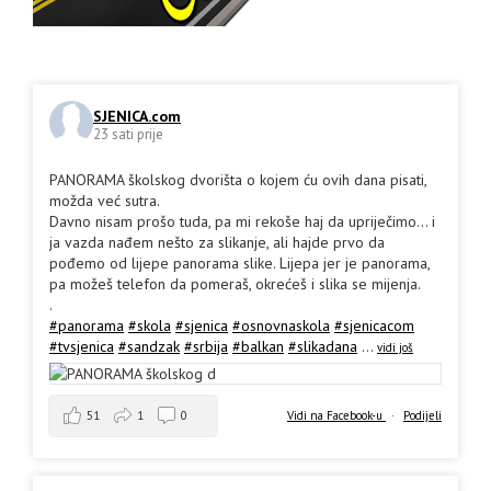
SJENICA.com
23 sati prije
PANORAMA školskog dvorišta o kojem ću ovih dana pisati,
možda već sutra.
Davno nisam prošo tuda, pa mi rekoše haj da upriječimo... i
ja vazda nađem nešto za slikanje, ali hajde prvo da
pođemo od lijepe panorama slike. Lijepa jer je panorama,
pa možeš telefon da pomeraš, okrećeš i slika se mijenja.
.
#panorama
#skola
#sjenica
#osnovnaskola
#sjenicacom
#tvsjenica
#sandzak
#srbija
#balkan
#slikadana
...
vidi još
51
1
0
Vidi na Facebook-u
·
Podijeli