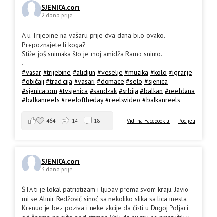
SJENICA.com
2 dana prije
A u Trijebine na vašaru prije dva dana bilo ovako.
Prepoznajete li koga?
Stiže još snimaka što je moj amidža Ramo snimo.
.
#vasar
#trijebine
#alidjun
#veselje
#muzika
#kolo
#igranje
#običaji
#tradicija
#vasari
#domace
#selo
#sjenica
#sjenicacom
#tvsjenica
#sandzak
#srbija
#balkan
#reeldana
#balkanreels
#reeloftheday
#reelsvideo
#balkanreels
464
14
18
Vidi na Facebook-u
·
Podijeli
SJENICA.com
3 dana prije
ŠTA ti je lokal patriotizam i ljubav prema svom kraju. Javio
mi se Almir Redžović sinoć sa nekoliko slika sa lica mesta.
Krenuo je bez poziva i neke akcije da čisti u Dugoj Poljani