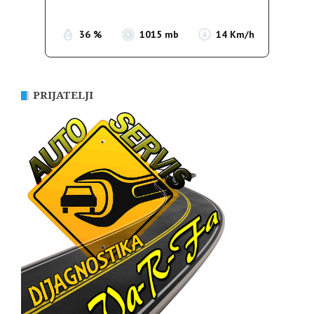
Sunset:
19:55
36 %
1015 mb
14 Km/h
PRIJATELJI