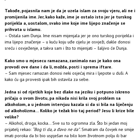
Takođe, pojasnila nam je da je uzela islam za svoju vjeru, ali ne i
promijenila ime. Jer, kako kaže, ime je ostalo isto jer je turskog
porijekla a, uostalom, svako ime koje ime lijepo značenje se
prihvata u islamu.
– Ostala sam Dunja. Ime nisam mijenjala jer je ono turskog porijekla i
ima lijepo značenje – u kuću koju uđe cijelu je osvježi, dakle donosi
sreću i osvježenje, a takva sam i što to mijenjati – šaljivo će Dunja.
Kako smo u mjesecu ramazana, zanimalo nas je kako ona
provodi ove dane i da li, možda, posti i sprema iftare.
– Sam mjesec ramazan donosi neki osjećaj mira i ljepote u duši. A
kako ću ga provesti ipak bih ostavila za sebe.
Jedna si od rijetkih koje bez dlake na jeziku i potpuno iskreno
pričaju o svom životu, pa nikada nisi krila svoj problem sa
alkoholom, a u jednom intervjuu kazala si da si bila na liječenju
od alkoholizma… Koliko je težak bio taj period? Jesu li krize bile
velike?
– Alkohol, droga, kocka… Sve su to ogromna zla. Što bi jedan moj
prijatelj rekao:
“Bog ti da, a đavo ne da”
. Smatram da čovjek ne smije
imati poroka da bi bio uspješan na bilo kom životnom polju ili bar