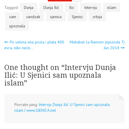
Tagged
Dunja
Dunja Ilić
Ilic
Intervju
islam
sam
sandzak
sjenica
Sjenici
srbija
upoznala
Navigacija
Po selima ima posla i plata 400
Muhabet sa Ramom (epizoda 7)
evra, niko neće…
Jun 2014
članaka
One thought on “
Intervju Dunja
Ilić: U Sjenici sam upoznala
islam
”
Povratni ping:
Intervju Dunja Ilić: U Sjenici sam upoznala
islam | www.SJENICA.net