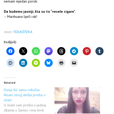
nemam nijedan porok.
Da budemo jasniji, šta su to “vesele cigare”.
– Marihuana liječi rak!
Izvor:
FOLKOTEKA
Podijeli:
Related
Dunja Ilić sama odlučila:
Nisam zbog dečka prešla u
islam
U islam sam prešla u jednoj
džamiji u Sjenici i moj bivši