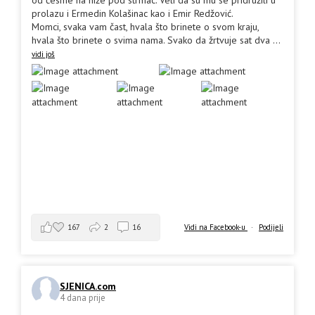
od česme na niže pod strmac. Veli da su mu se pridružili u
prolazu i Ermedin Kolašinac kao i Emir Redžović.
Momci, svaka vam čast, hvala što brinete o svom kraju,
hvala što brinete o svima nama. Svako da žrtvuje sat dva
...
vidi još
167
2
16
Vidi na Facebook-u
·
Podijeli
SJENICA.com
4 dana prije