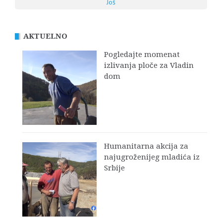
Još
AKTUELNO
Pogledajte momenat
izlivanja ploče za Vladin
dom
Humanitarna akcija za
najugroženijeg mladića iz
Srbije