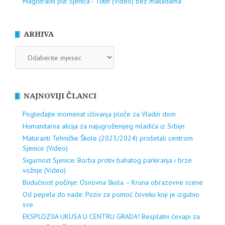
Magistralni put Sjenica - Tutin (Video) bez makadama
ARHIVA
ARHIVA
NAJNOVIJI ČLANCI
Pogledajte momenat izlivanja ploče za Vladin dom
Humanitarna akcija za najugroženijeg mladića iz Srbije
Maturanti Tehničke Škole (2023/2024) prošetali centrom
Sjenice (Video)
Sigurnost Sjenice: Borba protiv bahatog parkiranja i brze
vožnje (Video)
Budućnost počinje: Osnovna škola – Kruna obrazovne scene
Od pepela do nade: Poziv za pomoć čoveku koji je izgubio
sve
EKSPLOZIJA UKUSA U CENTRU GRADA! Besplatni ćevapi za