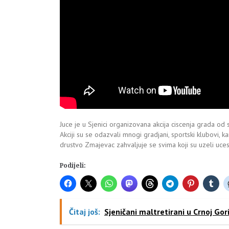
Juce je u Sjenici organizovana akcija ciscenja grada od 
Akciji su se odazvali mnogi gradjani, sportski klubovi, ka
drustvo Zmajevac zahvaljuje se svima koji su uzeli ucesc
Podijeli:
Čitaj još:
Sjeničani maltretirani u Crnoj Gor