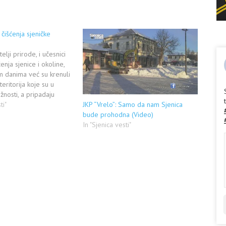
 čišćenja sjeničke
elji prirode, i učesnici
ćenja sjenice i okoline,
m danima već su krenuli
teritorija koje su u
žnosti, a pripadaju
rvatu "Uvac", čisite i
ti"
JKP “Vrelo”: Samo da nam Sjenica
ojih redovnih zadataka.
bude prohodna (Video)
druženja, ljubitelje
In "Sjenica vesti"
izacije i ostale da im