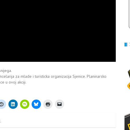
snijega.
ncelarija za mlade i turisticka organizacija Sjenice. Planinarsko
e u ovoj akciji.
i