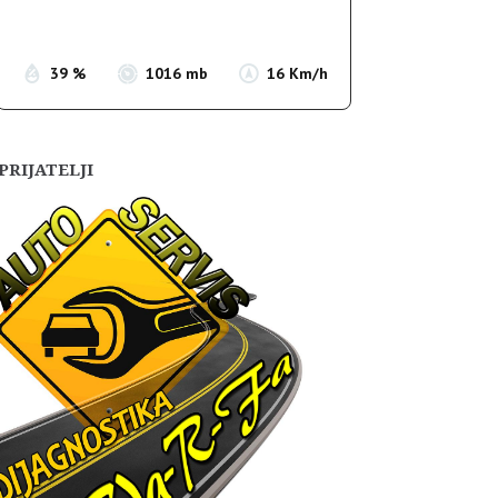
Sunset:
19:54
39 %
1016 mb
16 Km/h
PRIJATELJI