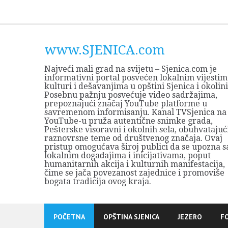
Skip
to
content
www.SJENICA.com
Najveći mali grad na svijetu – Sjenica.com je
informativni portal posvećen lokalnim vijestim
kulturi i dešavanjima u opštini Sjenica i okolini
Posebnu pažnju posvećuje video sadržajima,
prepoznajući značaj YouTube platforme u
savremenom informisanju. Kanal TVSjenica na
YouTube-u pruža autentične snimke grada,
Pešterske visoravni i okolnih sela, obuhvatajuć
raznovrsne teme od društvenog značaja. Ovaj
pristup omogućava široj publici da se upozna s
lokalnim događajima i inicijativama, poput
humanitarnih akcija i kulturnih manifestacija,
čime se jača povezanost zajednice i promoviše
bogata tradicija ovog kraja.
POČETNA
OPŠTINA SJENICA
JEZERO
F