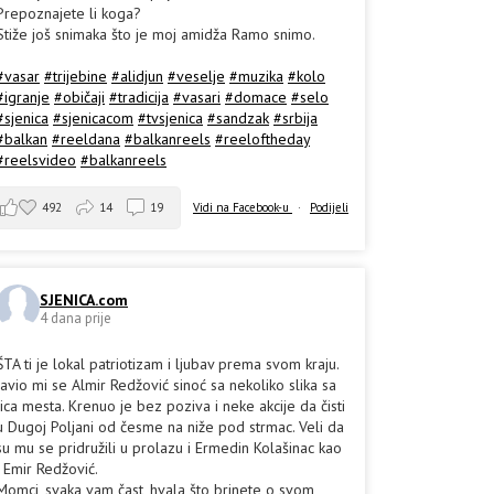
Prepoznajete li koga?
Stiže još snimaka što je moj amidža Ramo snimo.
#vasar
#trijebine
#alidjun
#veselje
#muzika
#kolo
#igranje
#običaji
#tradicija
#vasari
#domace
#selo
#sjenica
#sjenicacom
#tvsjenica
#sandzak
#srbija
#balkan
#reeldana
#balkanreels
#reeloftheday
#reelsvideo
#balkanreels
492
14
19
Vidi na Facebook-u
·
Podijeli
SJENICA.com
4 dana prije
ŠTA ti je lokal patriotizam i ljubav prema svom kraju.
Javio mi se Almir Redžović sinoć sa nekoliko slika sa
lica mesta. Krenuo je bez poziva i neke akcije da čisti
u Dugoj Poljani od česme na niže pod strmac. Veli da
su mu se pridružili u prolazu i Ermedin Kolašinac kao
i Emir Redžović.
Momci, svaka vam čast, hvala što brinete o svom