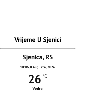
Vrijeme U Sjenici
Sjenica, RS
18:06,
8 Augusta, 2026
26
°C
Vedro
Wind Gust:
17 Km/h
Clouds:
8%
Sunrise:
05:37