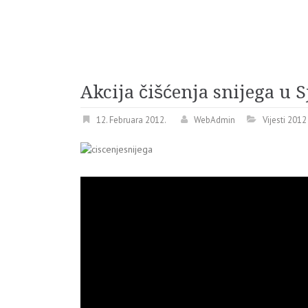
Akcija čišćenja snijega u S
12. Februara 2012.
WebAdmin
Vijesti 2012