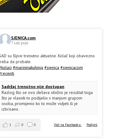
SJENICA.com
7 sati prije
SAD su šljive trenutno aktuelne. Kolač koji obavezno
treba da probate.
#kolaci
#marininakuhinja
#sjenica
#sjenicacom
#recepti
Sadržaj trenutno nije dostupan
Razlog što se ovo dešava obično je rezultat toga
što je vlasnik to podijelio s manjom grupom
osoba, promijenio ko to može vidjeti ili je
izbrisano.
1
0
0
Vidi na Facebook-u
·
Podijeli