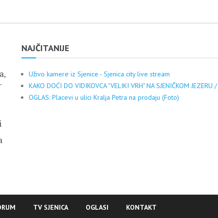
NAJČITANIJE
a,
Uživo kamere iz Sjenice - Sjenica city live stream
.
KAKO DOĆI DO VIDIKOVCA "VELIKI VRH" NA SJENIČKOM JEZERU /
OGLAS: Placevi u ulici Kralja Petra na prodaju (Foto)
i
a
ORUM
TV SJENICA
OGLASI
KONTAKT