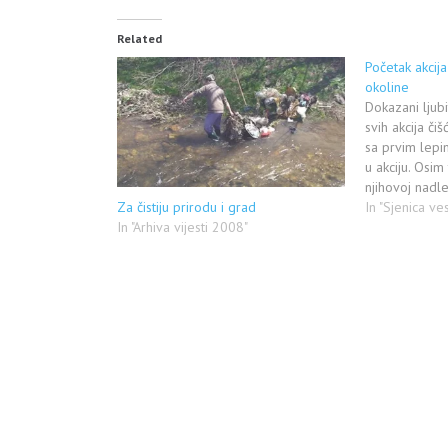
Related
Početak akcija
okoline
Dokazani ljubit
svih akcija čiš
sa prvim lepi
u akciju. Osim 
njihovoj nadle
Za čistiju prirodu i grad
prirodnom reze
In "Sjenica ves
In "Arhiva vijesti 2008"
delove van sv
Pozivaju sva u
prirode, oragn
se…