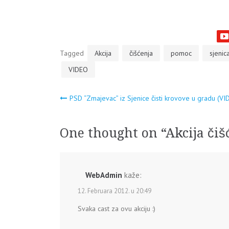
Tagged
Akcija
čišćenja
pomoc
sjenic
VIDEO
Navigacija
PSD “Zmajevac” iz Sjenice čisti krovove u gradu (VI
članaka
One thought on “
Akcija čiš
WebAdmin
kaže:
12. Februara 2012. u 20:49
Svaka cast za ovu akciju :)