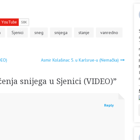
a
Sjenici
sneg
snijega
stanje
vanredno
DEO)
Asmir Kolašinac 5. u Karlsrue-u (Nemačka)
ćenja snijega u Sjenici (VIDEO)
”
.
Reply