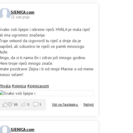
SJENICA.com
21 sati prije
Svako voli lijepe i iskrene riječi. HVALA je mala riječ
ali ima ogromno značenje.
Traje sekund da izgovoriš tu riječ a dvije da je
napišeš, ali odsustvo te riječi se pamti mnooogo
duže.
Ringo, da si ti nama živ i zdrav još mnogo godina.
Meni tvoje riječi mnogo znače.
Imate pozdrave Zejna i ti od moje Marine a od mene
masuz selam!
#hvala
#sjenica
#sjenicacom
88
0
5
Vidi na Facebook-u
·
Podijeli
SJENICA.com