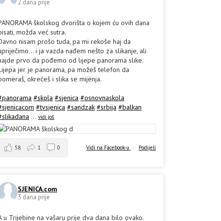
2 dana prije
PANORAMA školskog dvorišta o kojem ću ovih dana
pisati, možda već sutra.
Davno nisam prošo tuda, pa mi rekoše haj da
upriječimo... i ja vazda nađem nešto za slikanje, ali
hajde prvo da pođemo od lijepe panorama slike.
Lijepa jer je panorama, pa možeš telefon da
pomeraš, okrećeš i slika se mijenja.
#panorama
#skola
#sjenica
#osnovnaskola
#sjenicacom
#tvsjenica
#sandzak
#srbija
#balkan
#slikadana
...
vidi još
58
1
0
Vidi na Facebook-u
·
Podijeli
SJENICA.com
3 dana prije
A u Trijebine na vašaru prije dva dana bilo ovako.