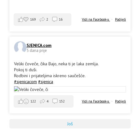
169
2
16
Vidi na Facebook-u
·
Podijeli
SJENICA.com
5 dana prije
Veliki čoveče, čika Bajo, neka ti je laka zemlja.
Pokoj ti duši.
Rodbini i prijateljima iskreno saučešće.
#sjenicacom
#sjenica
Vidi na Facebook-u
·
Podijeli
122
4
152
Još