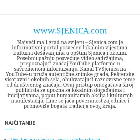
Skip
Opština
JEZERO
FORUM
Početna
Istorija
Privreda
Kultura
Geografija
O
REGIONALNI
ZMAJEVAC
TV
TV
OGLASI
Kontakt
to
Sjenica
Opštine
tvrđavi
CENTAR
iz
SJENICA
content
Sjenica
Sandžaka
www.SJENICA.com
Najveći mali grad na svijetu – Sjenica.com je
informativni portal posvećen lokalnim vijestima,
kulturi i dešavanjima u opštini Sjenica i okolini.
Posebnu pažnju posvećuje video sadržajima,
prepoznajući značaj YouTube platforme u
savremenom informisanju. Kanal TVSjenica na
YouTube-u pruža autentične snimke grada, Pešterske
visoravni i okolnih sela, obuhvatajući raznovrsne teme
od društvenog značaja. Ovaj pristup omogućava široj
publici da se upozna sa lokalnim događajima i
inicijativama, poput humanitarnih akcija i kulturnih
manifestacija, čime se jača povezanost zajednice i
promoviše bogata tradicija ovog kraja.
NAJČITANIJE
Uživo kamere iz Sjenice - Sjenica city live stream