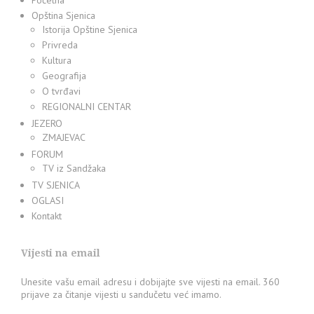
Početna
Opština Sjenica
Istorija Opštine Sjenica
Privreda
Kultura
Geografija
O tvrđavi
REGIONALNI CENTAR
JEZERO
ZMAJEVAC
FORUM
TV iz Sandžaka
TV SJENICA
OGLASI
Kontakt
Vijesti na email
Unesite vašu email adresu i dobijajte sve vijesti na email. 360
prijave za čitanje vijesti u sandučetu već imamo.