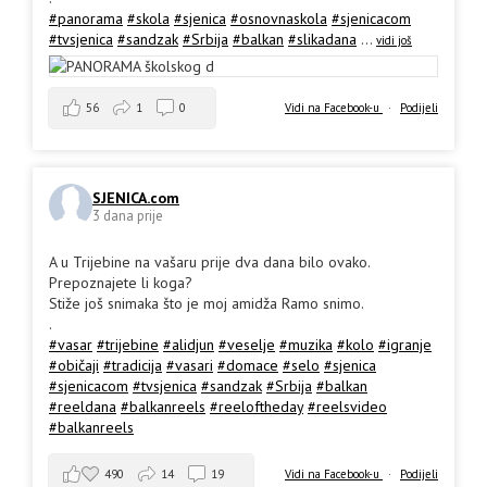
#panorama
#skola
#sjenica
#osnovnaskola
#sjenicacom
#tvsjenica
#sandzak
#Srbija
#balkan
#slikadana
...
vidi još
56
1
0
Vidi na Facebook-u
·
Podijeli
SJENICA.com
3 dana prije
A u Trijebine na vašaru prije dva dana bilo ovako.
Prepoznajete li koga?
Stiže još snimaka što je moj amidža Ramo snimo.
.
#vasar
#trijebine
#alidjun
#veselje
#muzika
#kolo
#igranje
#običaji
#tradicija
#vasari
#domace
#selo
#sjenica
#sjenicacom
#tvsjenica
#sandzak
#Srbija
#balkan
#reeldana
#balkanreels
#reeloftheday
#reelsvideo
#balkanreels
490
14
19
Vidi na Facebook-u
·
Podijeli