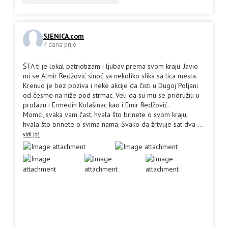
SJENICA.com
4 dana prije
ŠTA ti je lokal patriotizam i ljubav prema svom kraju. Javio
mi se Almir Redžović sinoć sa nekoliko slika sa lica mesta.
Krenuo je bez poziva i neke akcije da čisti u Dugoj Poljani
od česme na niže pod strmac. Veli da su mu se pridružili u
prolazu i Ermedin Kolašinac kao i Emir Redžović.
Momci, svaka vam čast, hvala što brinete o svom kraju,
hvala što brinete o svima nama. Svako da žrtvuje sat dva
...
vidi još