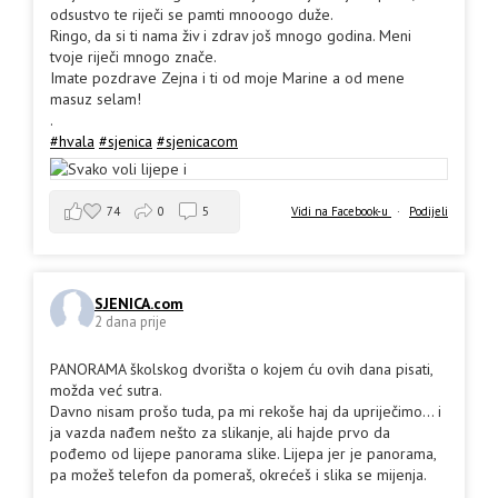
odsustvo te riječi se pamti mnooogo duže.
Ringo, da si ti nama živ i zdrav još mnogo godina. Meni
tvoje riječi mnogo znače.
Imate pozdrave Zejna i ti od moje Marine a od mene
masuz selam!
.
#hvala
#sjenica
#sjenicacom
74
0
5
Vidi na Facebook-u
·
Podijeli
SJENICA.com
2 dana prije
PANORAMA školskog dvorišta o kojem ću ovih dana pisati,
možda već sutra.
Davno nisam prošo tuda, pa mi rekoše haj da upriječimo... i
ja vazda nađem nešto za slikanje, ali hajde prvo da
pođemo od lijepe panorama slike. Lijepa jer je panorama,
pa možeš telefon da pomeraš, okrećeš i slika se mijenja.
.