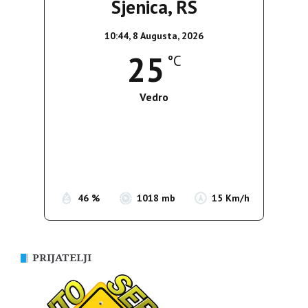
Sjenica, RS
10:44,
8 Augusta, 2026
25
°C
Vedro
Wind Gust:
18 Km/h
Clouds:
0%
Sunrise:
05:37
Sunset:
19:54
46 %
1018 mb
15 Km/h
PRIJATELJI